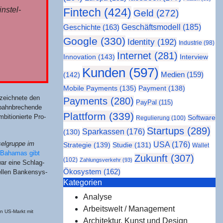
n­stel­
Fintech
(424)
Geld
(272)
Geschäftsmodell
(185)
Geschichte
(163)
Google
(330)
Identity
(192)
Industrie
(98)
Internet
(281)
Innovation
(143)
Interview
Kunden
(597)
Medien
(159)
(142)
Mobile Payments
(135)
Payment
(138)
zeich­ne­te den
Payments
(280)
PayPal
(115)
“bahn­bre­chen­de
Plattform
(339)
­tio­nier­te Pro­
Software
Regulierung
(100)
Startups
(289)
Sparkassen
(176)
(130)
USA
(176)
el­grup­pe im
Strategie
(139)
Studie
(131)
Wallet
n Baha­mas gibt
Zukunft
(307)
(102)
Zahlungsverkehr
(93)
war eine Schlag­
Ökosystem
(162)
el­len Ban­ken­sys­
Kate­go­rien
Analyse
Arbeitswelt / Management
den US-Markt mit
Architektur, Kunst und Design