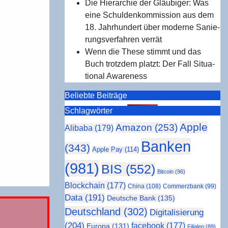
Die Hier­ar­chie der Gläu­bi­ger: Was
eine Schul­den­kom­mis­si­on aus dem
18. Jahr­hun­dert über moder­ne Sanie­
rungs­ver­fah­ren verrät
Wenn die The­se stimmt und das
Buch trotz­dem platzt: Der Fall Situa­
tio­nal Awareness
Beliebte Beiträge
Schlag­wör­ter
Apple
Amazon
(253)
Alibaba
(179)
Banken
(343)
Apple Pay
(114)
(981)
BIS
(552)
Bitcoin
(96)
Blockchain
(177)
China
(108)
Commerzbank
(99)
Data
(191)
Deutsche Bank
(135)
Deutschland
(302)
Digitalisierung
(204)
facebook
(177)
Europa
(131)
Filialen
(89)