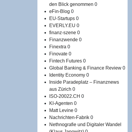
den Blick genommen
0
eFin-Blog
0
EU-Startups
0
EVERLY.EU
0
finanz-szene
0
Finanzwende
0
Finextra
0
Finovate
0
Fintech Futures
0
Global Banking & Finance Review
0
Identity Economy
0
Inside Paradeplatz – Finanznews
aus Zürich
0
ISO-20022.CH
0
KI-Agenten
0
Matt Levine
0
Nachrichten-Fabrik
0
Nethnografie und Digitaler Wandel
(Klaus Janowitz)
0