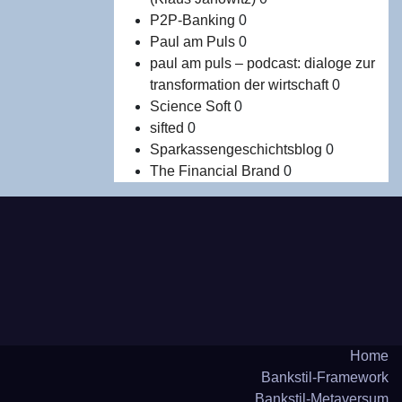
P2P-Banking
0
Paul am Puls
0
paul am puls – podcast: dialoge zur
transformation der wirtschaft
0
Science Soft
0
sifted
0
Sparkassengeschichtsblog
0
The Financial Brand
0
Home
Bank­stil-Frame­work
Bank­stil-Meta­ver­sum