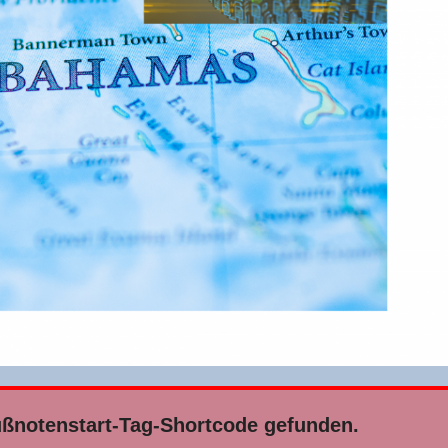
­no­ten­start-Tag-Short­code gefunden.