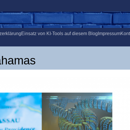
­er­klä­rung
Ein­satz von KI-Tools auf die­sem Blog
Impres­sum
Kon­
Bahamas