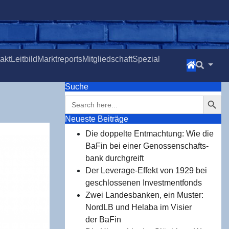
takt
Leit­bild
Markt­re­ports
Mit­glied­schaft
Spe­zi­al
Suche
Search Button
Search
for:
Neu­es­te Beiträge
Die dop­pel­te Ent­mach­tung: Wie die
BaFin bei einer Genos­sen­schafts­
bank durchgreift
Der Levera­ge-Effekt von 1929 bei
geschlos­se­nen Investmentfonds
Zwei Lan­des­ban­ken, ein Mus­ter:
NordLB und Hela­ba im Visier
der BaFin