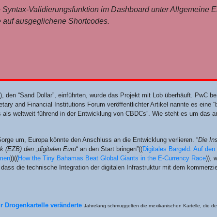
e Syn­tax-Vali­die­rungs­funk­ti­on im Dash­board unter All­ge­mei­ne Ei
 auf aus­ge­gli­che­ne Shortcodes.
, den “Sand Dol­lar”, ein­führ­ten, wur­de das Pro­jekt mit Lob über­häuft. PwC be
a­ry and Finan­cial Insti­tu­ti­ons Forum ver­öf­fent­lich­ter Arti­kel nann­te es eine 
s als welt­weit füh­rend in der Ent­wick­lung von CBDCs”. Wie steht es um das ambi
r­ge um, Euro­pa könn­te den Anschluss an die Ent­wick­lung ver­lie­ren. “
Die Ins
nk (EZB) den „digi­ta­len Euro
“ an den Start brin­gen”
((
Digi­ta­les Bar­geld: Auf de
­men
))((
How the Tiny Baha­mas Beat Glo­bal Giants in the E‑Currency Race
)), 
s die tech­ni­sche Inte­gra­ti­on der digi­ta­len Infra­struk­tur mit dem kom­mer­zi­
 Dro­gen­kar­tel­le ver­än­der­te
Jah­re­lang schmug­gel­ten die mexi­ka­ni­schen Kar­tel­le, die 