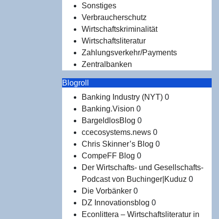
Sonstiges
Verbraucherschutz
Wirtschaftskriminalität
Wirtschaftsliteratur
Zahlungsverkehr/Payments
Zentralbanken
Blogroll
Banking Industry (NYT)
0
Banking.Vision
0
BargeldlosBlog
0
ccecosystems.news
0
Chris Skinner’s Blog
0
CompeFF Blog
0
Der Wirtschafts- und Gesellschafts-
Podcast von Buchinger|Kuduz
0
Die Vorbänker
0
DZ Innovationsblog
0
Econlittera – Wirtschaftsliteratur in