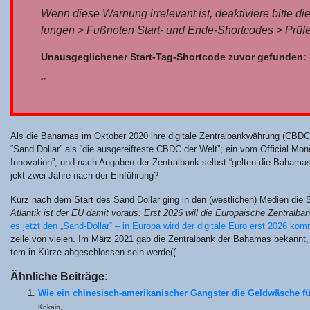
Wenn die­se War­nung irrele­vant ist, deak­ti­vie­re bit­te di
lun­gen > Fuß­no­ten Start- und Ende-Short­codes > Prü­fe
Unaus­ge­gli­che­ner Start-Tag-Short­code zuvor gefunden:
“”
Als die Baha­mas im Okto­ber 2020 ihre digi­ta­le Zen­tral­bank­wäh­rung (CBDC)
“Sand Dol­lar” als “die aus­ge­reif­tes­te CBDC der Welt”; ein vom Offi­ci­al Mone­t
Inno­va­ti­on”, und nach Anga­ben der Zen­tral­bank selbst “gel­ten die Baha­ma
jekt zwei Jah­re nach der Einführung?
Kurz nach dem Start des Sand Dol­lar ging in den (west­li­chen) Medi­en die So
Atlan­tik ist der EU damit vor­aus: Erst 2026 will die Euro­päi­sche Zen­tral­ba
es jetzt den „Sand-Dol­lar“ – in Euro­pa wird der digi­ta­le Euro erst 2026 kom
zei­le von vie­len. Im März 2021 gab die Z
entral­bank der Baha­mas bekannt, das
tem in Kür­ze abge­schlos­sen sein wer­de
((…
Ähn­li­che Beiträge:
Wie ein chi­­ne­­sisch-ame­ri­­ka­­ni­­scher Gangs­ter die Geld­wä­sche für
Kokain,…