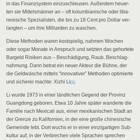
in das Finanz­sys­tem ein­zu­schleu­sen. Außer­dem heu­er­
ten sie Mit­tels­män­ner an – oft kolum­bia­ni­sche oder liba­
ne­si­sche Spe­zia­lis­ten, die bis zu 18 Cent pro Dol­lar ver­
lang­ten – um ihre Mil­li­ar­den zu waschen.
Die­se Metho­den waren kost­spie­lig, nah­men Wochen
oder sogar Mona­te in Anspruch und setz­ten das gehor­te­te
Bar­geld Risi­ken aus – Beschä­di­gung, Raub, Beschlag­
nah­mung. Dann betrat ein neu­er Akteur die Büh­ne, der
die Geld­wä­sche mit­tels “inno­va­ti­ver” Metho­den opti­mier­te
und siche­rer mach­te: Xizhi Li
.
[1]
Li wur­de 1973 in einer länd­li­chen Gegend der Pro­vinz
Guang­dong gebo­ren. Etwa 10 Jah­re spä­ter wan­der­te die
Fami­lie nach Mexi­cali aus, einer mexi­ka­ni­schen Stadt an
der Gren­ze zu Kali­for­ni­en, in der eine gro­ße chi­ne­si­sche
Gemein­de lebt. Dort wuchs er in einer ein­zig­ar­ti­gen Sub­
kul­tur auf, in der Ver­bre­chen vie­le Spra­chen spre­chen