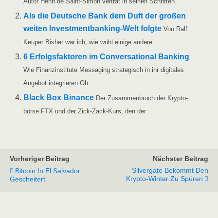
Autor Hen­ri de Saint-Simon ver­trat in sei­nen Schriften…
Als die Deut­sche Bank dem Duft der gro­ßen
wei­ten Inves­t­­men­t­­ban­king-Welt folg­te
Von Ralf
Keu­per Bis­her war ich, wie wohl eini­ge andere…
6 Erfolgs­fak­to­ren im Con­ver­sa­tio­nal Ban­king
Wie Finanz­in­sti­tu­te Mes­sa­ging stra­te­gisch in ihr digi­ta­les
Ange­bot inte­grie­ren Ob…
Black Box Binan­ce
Der Zusam­men­bruch der Kryp­to­
bör­se FTX und der Zick-Zack-Kurs, den der…
Vorheriger Beitrag
Nächster Beitrag
Silvergate Bekommt Den
Bitcoin In El Salvador
Krypto-Winter Zu Spüren
Gescheitert