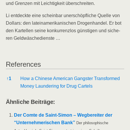
und Gren­zen mit Leich­tig­keit überschreiten.
Li ent­deck­te eine schein­bar uner­schöpf­li­che Quel­le von
Dol­lars: den latein­ame­ri­ka­ni­schen Dro­gen­han­del. Er bot
den Kar­tel­len sei­ne kon­kur­renz­los güns­ti­gen und siche­
ren Geldwäschedienste …
Refe­ren­ces
Refe­ren­ces
↑
1
How a Chi­ne­se Ame­ri­can Gangs­ter Trans­for­med
Money Laun­de­ring for Drug Cartels
Ähn­li­che Beiträge:
Der Comte de Saint-Simon – Weg­be­rei­ter der
“Unter­neh­me­ri­schen Bank”
Der phi­lo­so­phi­sche