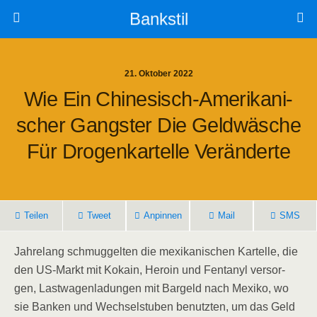
Bankstil
21. Oktober 2022
Wie Ein Chi­ne­sisch-Ame­ri­ka­ni­
Scher Gangs­ter Die Geld­wä­sche
Für Dro­gen­kar­tel­le Veränderte
Tei­len
Tweet
Anpin­nen
Mail
SMS
Jah­re­lang schmug­gel­ten die mexi­ka­ni­schen Kar­tel­le, die
den US-Markt mit Koka­in, Hero­in und Fen­ta­nyl ver­sor­
gen, Last­wa­gen­la­dun­gen mit Bar­geld nach Mexi­ko, wo
sie Ban­ken und Wech­sel­stu­ben benutz­ten, um das Geld