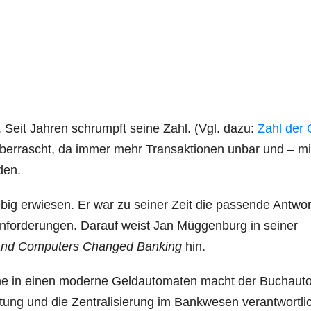
r. Seit Jah­ren schrumpft sei­ne Zahl. (Vgl. dazu:
Zahl der 
über­rascht, da immer mehr Trans­ak­tio­nen unbar und – mi
den.
­big erwie­sen. Er war zu sei­ner Zeit die pas­sen­de Ant­wor
 Anfor­de­run­gen. Dar­auf weist Jan Müg­gen­burg in sei­ner
d Com­pu­ters Chan­ged Ban­king
hin.
e­me in einen moder­ne Geld­au­to­ma­ten macht der Buch­au­to
­tung und die Zen­tra­li­sie­rung im Bank­we­sen ver­ant­wort­li