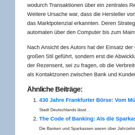
wodurch Trans­ak­tio­nen über ein zen­tra­les Re
Wei­te­re Ursa­che war, dass die Her­stel­ler 
das Markt­po­ten­zi­al erkann­ten. Deren Stra­te­g
au­to­ma­ten über den Com­pu­ter bis zum Mai
Nach Ansicht des Autors hat der Ein­satz der G
gro­ßen Stil geführt, son­dern erst die Abwick­lu
der Rezen­sent, sei zu fra­gen, ob die Ver­brei­
als Kon­takt­zo­nen zwi­schen Bank und Kun­d
Ähn­li­che Beiträge:
430 Jah­re Frank­fur­ter Bör­se: Vom M
Stadt Deutsch­lands lässt…
The Code of Ban­king: Als die Spar­kas­s
Die Ban­ken und Spar­kas­sen waren über Jahrzeh