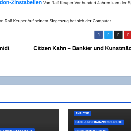
­don-Zins­ta­bel­len
Von Ralf Keu­per Vor hun­dert Jah­ren kam der Sp
on Ralf Keu­per Auf sei­nem Sie­ges­zug hat sich der Computer…
midt
Citi­zen Kahn – Ban­kier und Kunstm
ANALYSE
BANK- UND FINANZGESCHICHTE
ND FINANZGESCHICHTE
RISIKOMANAGEMENT