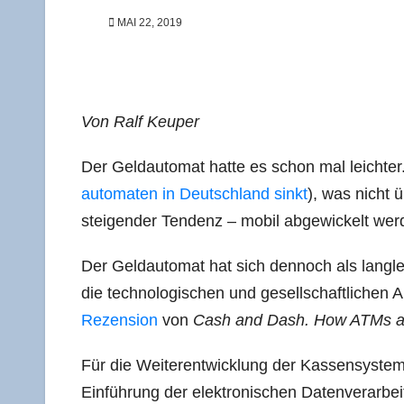
MAI 22, 2019
Von Ralf Keuper
Der Geld­au­to­mat hat­te es schon mal leich­te
au­to­ma­ten in Deutsch­land sinkt
), was nicht 
stei­gen­der Ten­denz – mobil abge­wi­ckelt wer
Der Geld­au­to­mat hat sich den­noch als lang­le
die tech­no­lo­gi­schen und gesell­schaft­li­chen
Rezen­si­on
von
Cash and Dash. How ATMs an
Für die Wei­ter­ent­wick­lung der Kas­sen­sys­t
Ein­füh­rung der elek­tro­ni­schen Daten­ver­ar­bei