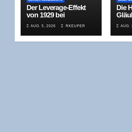
Der Levera­ge-Effekt
Die H
von 1929 bei
Gläu­
geschlos­se­nen
Schul
AUG. 5, 2026
RKEUPER
AUG. 
Investmentfonds
aus 
dert
Sanie
verrä