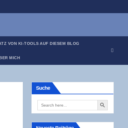
SATZ VON KI-TOOLS AUF DIE­SEM BLOG
BER MICH
Suche
Search Button
Search
for: