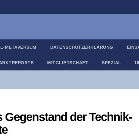
IL-META­VER­SUM
DATEN­SCHUTZ­ER­KLÄ­RUNG
EIN­
ARKT­RE­PORTS
MIT­GLIED­SCHAFT
SPE­ZI­AL
Ü
ls Gegen­stand der Tech­nik-
te