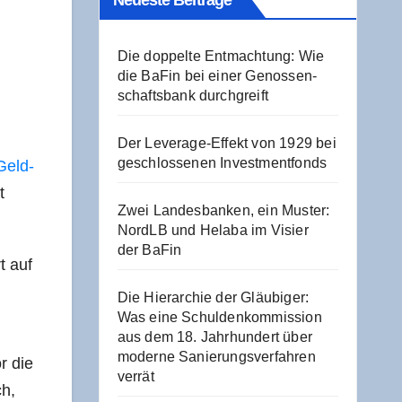
Neu­es­te Beiträge
Die dop­pel­te Ent­mach­tung: Wie
die BaFin bei einer Genos­sen­
schafts­bank durchgreift
Der Levera­ge-Effekt von 1929 bei
geschlos­se­nen Investmentfonds
Geld­
t
Zwei Lan­des­ban­ken, ein Mus­ter:
NordLB und Hela­ba im Visier
der BaFin
t auf
Die Hier­ar­chie der Gläu­bi­ger:
Was eine Schul­den­kom­mis­si­on
aus dem 18. Jahr­hun­dert über
moder­ne Sanie­rungs­ver­fah­ren
r die
verrät
ch,