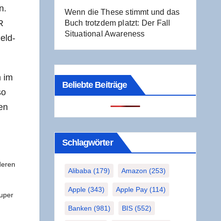
n.
Wenn die The­se stimmt und das
R
Buch trotz­dem platzt: Der Fall
Situa­tio­nal Awareness
Geld­
n im
Beliebte Beiträge
so
len
Schlag­wör­ter
e­ren
Alibaba
(179)
Amazon
(253)
Apple
(343)
Apple Pay
(114)
u­per
Banken
(981)
BIS
(552)