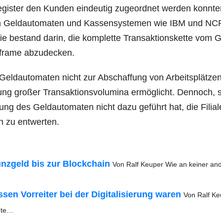
gis­ter den Kun­den ein­deu­tig zuge­ord­net wer­den konn­te
von Geld­au­to­ma­ten und Kas­sen­sys­te­men wie IBM und NC
ie bestand dar­in, die kom­plet­te Trans­ak­ti­ons­ket­te vom 
n­frame abzudecken.
eld­au­to­ma­ten nicht zur Abschaf­fung von Arbeits­plät­ze
ng gro­ßer Trans­ak­ti­ons­vo­lu­mi­na ermög­licht. Den­noch, 
tung des Geld­au­to­ma­ten nicht dazu geführt hat, die Filia­
en zu entwerten.
ünz­geld bis zur Block­chain
Von Ralf Keu­per Wie an kei­ner and
en Vor­rei­ter bei der Digi­ta­li­sie­rung waren
Von Ralf Ke
nte…