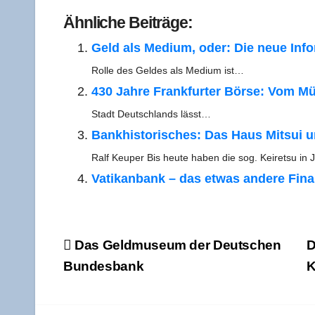
Ähn­li­che Beiträge:
Geld als Medi­um, oder: Die neue Infor
Rol­le des Gel­des als Medi­um ist…
430 Jah­re Frank­fur­ter Bör­se: Vom M
Stadt Deutsch­lands lässt…
Bank­his­to­ri­sches: Das Haus Mit­su
Ralf Keu­per Bis heu­te haben die sog. Kei­retsu i
Vatik­an­bank – das etwas ande­re Finanz
Beitragsnavigation
Das Geld­mu­se­um der Deut­schen
D
Bundesbank
K