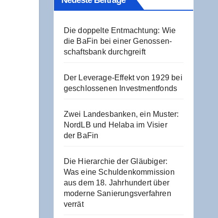
Neu­es­te Beiträge
Die dop­pel­te Ent­mach­tung: Wie
die BaFin bei einer Genos­sen­
schafts­bank durchgreift
Der Levera­ge-Effekt von 1929 bei
geschlos­se­nen Investmentfonds
Zwei Lan­des­ban­ken, ein Mus­ter:
NordLB und Hela­ba im Visier
der BaFin
Die Hier­ar­chie der Gläu­bi­ger:
Was eine Schul­den­kom­mis­si­on
aus dem 18. Jahr­hun­dert über
moder­ne Sanie­rungs­ver­fah­ren
verrät