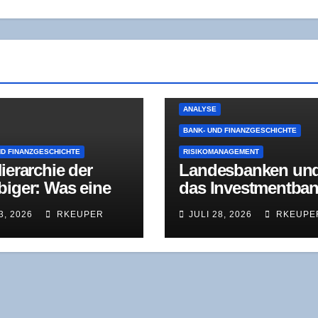
ANALYSE
BANK- UND FINANZGESCHICHTE
ND FINANZGESCHICHTE
RISIKOMANAGEMENT
ier­ar­chie der
Lan­des­ban­ken un
bi­ger: Was eine
das Invest­ment­ban
­den­kom­mis­si­on
king-Dilem­ma: Wa
3, 2026
RKEUPER
JULI 28, 2026
RKEUPE
dem 18. Jahr­hun­
der NordLB-Umba
 über moder­ne
wirk­lich zeigt
­rungs­ver­fah­ren
t