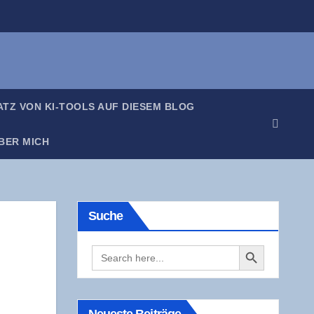
SATZ VON KI-TOOLS AUF DIE­SEM BLOG
BER MICH
Suche
Search Button
Search
for: