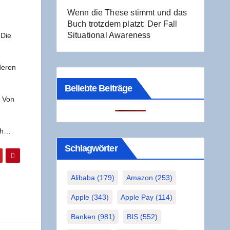
Wenn die The­se stimmt und das
Buch trotz­dem platzt: Der Fall
Situa­tio­nal Awareness
 Die
e­ren
Beliebte Beiträge
Von
uch…
Schlag­wör­ter
Alibaba
(179)
Amazon
(253)
Apple
(343)
Apple Pay
(114)
Banken
(981)
BIS
(552)