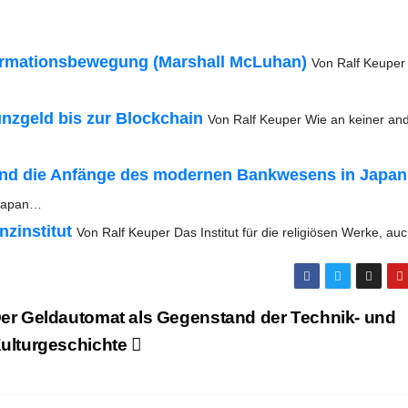
­ma­ti­ons­be­we­gung (Mar­shall McLuhan)
Von Ralf Keu­per
ünz­geld bis zur Block­chain
Von Ralf Keu­per Wie an kei­ner and
i und die Anfän­ge des moder­nen Bank­we­sens in Japan
n Japan…
­in­sti­tut
Von Ralf Keu­per Das Insti­tut für die reli­giö­sen Wer­ke, a
er Geld­au­to­mat als Gegen­stand der Tech­nik- und
ulturgeschichte