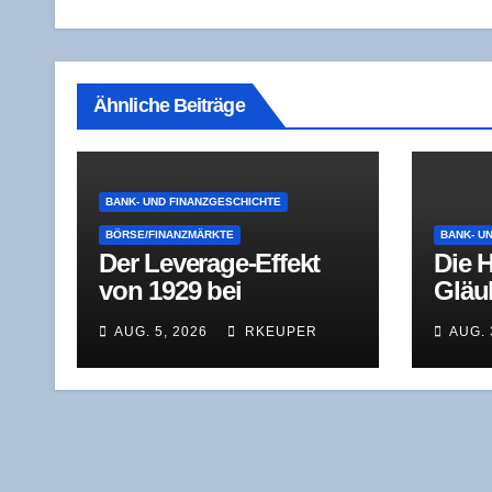
Ähnliche Beiträge
BANK- UND FINANZGESCHICHTE
BÖRSE/FINANZMÄRKTE
BANK- U
Der Levera­ge-Effekt
Die H
von 1929 bei
Gläu­
geschlos­se­nen
Schul
AUG. 5, 2026
RKEUPER
AUG. 
Investmentfonds
aus 
dert
Sanie
verrä