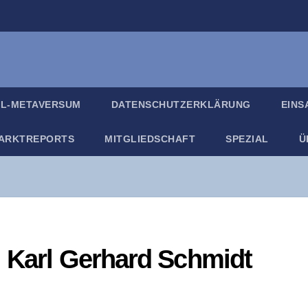
IL-META­VER­SUM
DATEN­SCHUTZ­ER­KLÄ­RUNG
EIN­
ARKT­RE­PORTS
MIT­GLIED­SCHAFT
SPE­ZI­AL
Ü
r. Karl Ger­hard Schmidt