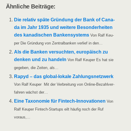
Ähn­li­che Beiträge:
Die rela­tiv spä­te Grün­dung der Bank of Cana­
da im Jahr 1935 und wei­te­re Beson­der­hei­ten
des kana­di­schen Ban­ken­sys­tems
Von Ralf Keu­
per Die Grün­dung von Zen­tral­ban­ken ver­lief in den…
Als die Ban­ken ver­such­ten, euro­pä­isch zu
den­ken und zu han­deln
Von Ralf Keu­per Es hat sie
gege­ben, die Zei­ten, als…
Rapyd – das glo­­bal-loka­­le Zah­lungs­netz­werk
Von Ralf Keu­per Mit der Ver­brei­tung von Online-Bezahl­­ver­­­
fah­­ren wächst der…
Eine Taxo­no­mie für Fin­tech-Inno­va­tio­nen
Von
Ralf Keu­per Fin­­tech-Star­t­ups eilt häu­fig noch der Ruf
voraus,…