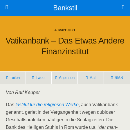
Bankstil
4. März 2021
Vatik­an­bank – Das Etwas Ande­re
Finanzinstitut
Tei­len
Tweet
Anpin­nen
Mail
SMS
Von Ralf Keuper
Das
Insti­tut für die reli­giö­sen Wer­ke
, auch Vatik­an­bank
genannt, geriet in der Ver­gan­gen­heit wegen dubio­ser
Geschäfts­prak­ti­ken häu­fi­ger in die Schlag­zei­len. Die
Bank des Hei­li­gen Stuhls in Rom wur­de u.a. “
der man­