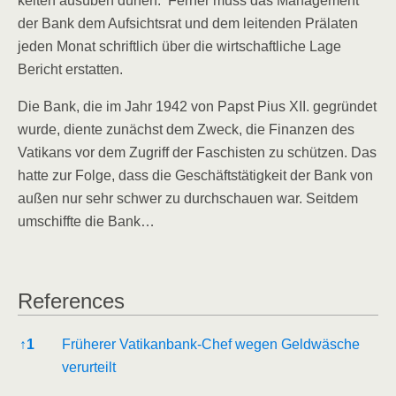
kei­ten aus­üben dür­fen. Fer­ner muss das Manage­ment
der Bank dem Auf­sichts­rat und dem lei­ten­den Prä­la­ten
jeden Monat schrift­lich über die wirt­schaft­li­che Lage
Bericht erstatten.
Die Bank, die im Jahr 1942 von Papst Pius XII. gegrün­det
wur­de, dien­te zunächst dem Zweck, die Finan­zen des
Vati­kans vor dem Zugriff der Faschis­ten zu schüt­zen. Das
hat­te zur Fol­ge, dass die Geschäfts­tä­tig­keit der Bank von
außen nur sehr schwer zu durch­schau­en war. Seit­dem
umschiff­te die Bank…
Refe­ren­ces
Refe­ren­ces
↑
1
Frü­he­rer Vatik­an­bank-Chef wegen Geld­wä­sche
verurteilt