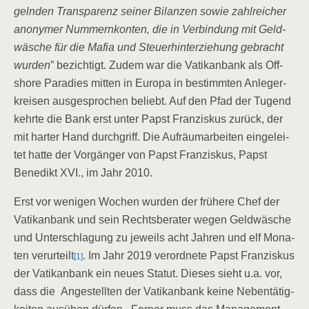
geln­den Trans­pa­renz sei­ner Bilan­zen sowie zahl­rei­cher
anony­mer Num­mern­kon­ten, die in Ver­bin­dung mit Geld­
wä­sche für die Mafia und Steu­er­hin­ter­zie­hung
gebracht
wur­den
” bezich­tigt. Zudem war die Vatik­an­bank als Off­
shore Para­dies mit­ten in Euro­pa in bestimm­ten Anle­ger­
krei­sen aus­ge­spro­chen beliebt. Auf den Pfad der Tugend
kehr­te die Bank erst unter Papst Fran­zis­kus zurück, der
mit har­ter Hand durch­griff. Die Auf­räum­ar­bei­ten ein­ge­lei­
tet hat­te der Vor­gän­ger von Papst Fran­zis­kus, Papst
Bene­dikt XVI., im Jahr 2010.
Erst vor weni­gen Wochen wur­den der frü­he­re Chef der
Vatik­an­bank und sein Rechts­be­ra­ter wegen Geld­wä­sche
und Unter­schla­gung zu jeweils acht Jah­ren und elf Mona­
ten ver­ur­teilt
. Im Jahr 2019 ver­ord­ne­te Papst Fran­zis­kus
[1]
der Vatik­an­bank ein neu­es Sta­tut. Die­ses sieht u.a. vor,
dass die
Ange­stell­ten der Vatik­an­bank kei­ne Neben­tä­tig­