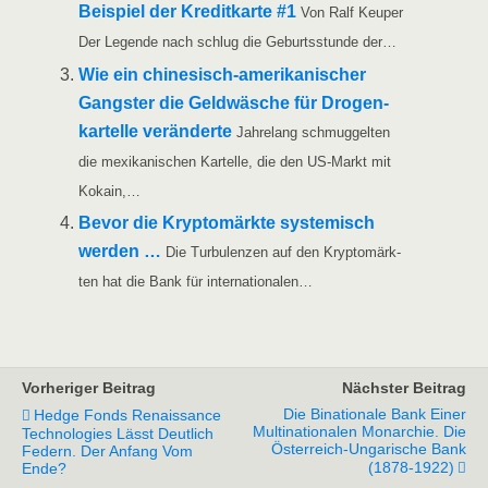
Bei­spiel der Kre­dit­kar­te #1
Von Ralf Keu­per
Der Legen­de nach schlug die Geburts­stun­de der…
Wie ein chi­­ne­­sisch-ame­ri­­ka­­ni­­scher
Gangs­ter die Geld­wä­sche für Dro­gen­
kar­tel­le ver­än­der­te
Jah­re­lang schmug­gel­ten
die mexi­ka­ni­schen Kar­tel­le, die den US-Markt mit
Kokain,…
Bevor die Kryp­to­märk­te sys­te­misch
wer­den …
Die Tur­bu­len­zen auf den Kryp­to­märk­
ten hat die Bank für internationalen…
Vorheriger Beitrag
Nächster Beitrag
Die Binationale Bank Einer
Hedge Fonds Renaissance
Multinationalen Monarchie. Die
Technologies Lässt Deutlich
Österreich-Ungarische Bank
Federn. Der Anfang Vom
(1878-1922)
Ende?