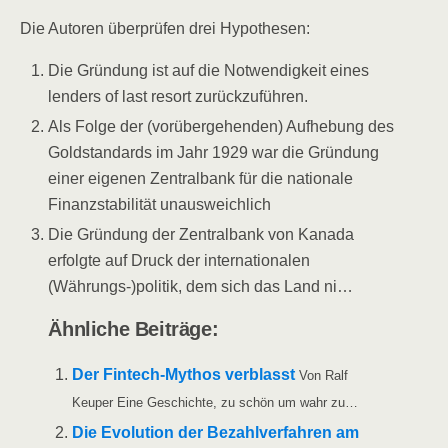
Die Autoren über­prü­fen drei Hypothesen:
Die Grün­dung ist auf die Not­wen­dig­keit eines
len­ders of last resort zurückzuführen.
Als Fol­ge der (vor­über­ge­hen­den) Auf­he­bung des
Gold­stan­dards im Jahr 1929 war die Grün­dung
einer eige­nen Zen­tral­bank für die natio­na­le
Finanz­sta­bi­li­tät unausweichlich
Die Grün­dung der Zen­tral­bank von Kana­da
erfolg­te auf Druck der inter­na­tio­na­len
(Währungs-)politik, dem sich das Land ni…
Ähn­li­che Beiträge:
Der Fin­­tech-Mythos ver­blasst
Von Ralf
Keu­per Eine Geschich­te, zu schön um wahr zu…
Die Evo­lu­ti­on der Bezahl­ver­fah­ren am