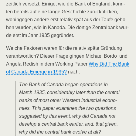
zeit­lich ver­setzt. Eini­ge, wie die Bank of Eng­land, konn­
ten bereits auf eine lan­ge Geschich­te zurück­bli­cken,
wohin­ge­gen ande­re erst rela­tiv spät aus der Tau­fe geho­
ben wur­den, wie in Kana­da. Die dor­ti­ge Zen­tral­bank wur­
de erst im Jahr 1935 gegründet.
Wel­che Fak­to­ren waren für die rela­tiv spä­te Grün­dung
ver­ant­wort­lich? Die­ser Fra­ge gin­gen Micha­el Bordo und
Ange­la Redish in dem Working Paper
Why Did The Bank
of Cana­da Emer­ge in 1935?
nach.
The Bank of Cana­da began ope­ra­ti­ons in
March 1935, con­sider­a­b­ly later than the cen­tral
banks of most other Wes­tern indus­tri­al eco­no­
mies. This paper exami­nes the two ques­ti­ons
sug­gested by this event, why did Cana­da not
deve­lop a cen­tral bank ear­lier, and, that given,
why did the cen­tral bank evol­ve at all?