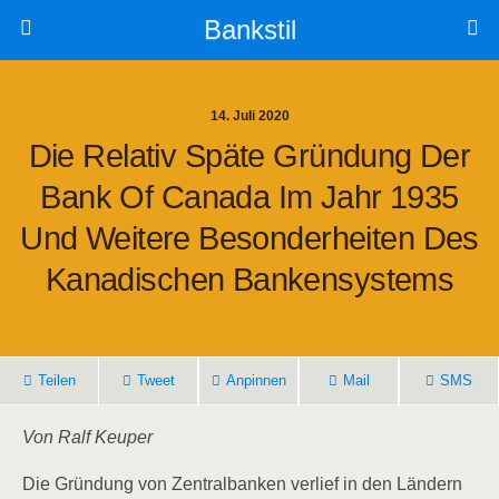
Bankstil
14. Juli 2020
Die Rela­tiv Spä­te Grün­dung Der
Bank Of Cana­da Im Jahr 1935
Und Wei­te­re Beson­der­hei­ten Des
Kana­di­schen Bankensystems
Tei­len
Tweet
Anpin­nen
Mail
SMS
Von Ralf Keuper
Die Grün­dung von Zen­tral­ban­ken ver­lief in den Län­dern