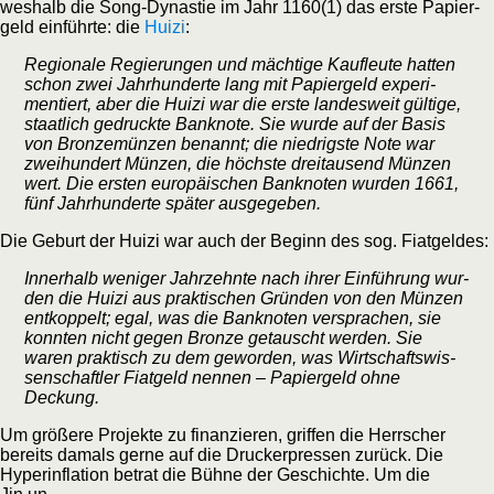
wes­halb die Song-Dynas­tie im Jahr 1160(1) das ers­te Papier­
geld ein­führ­te: die
Hui­zi
:
Regio­na­le Regie­run­gen und mäch­ti­ge Kauf­leu­te hat­ten
schon zwei Jahr­hun­der­te lang mit Papier­geld expe­ri­
men­tiert, aber die Hui­zi war die ers­te lan­des­weit gül­ti­ge,
staat­lich gedruck­te Bank­no­te. Sie wur­de auf der Basis
von Bron­ze­mün­zen benannt; die nied­rigs­te Note war
zwei­hun­dert Mün­zen, die höchs­te drei­tau­send Mün­zen
wert. Die ers­ten euro­päi­schen Bank­no­ten wur­den 1661,
fünf Jahr­hun­der­te spä­ter ausgegeben.
Die Geburt der Hui­zi war auch der Beginn des sog. Fiatgeldes:
Inner­halb weni­ger Jahr­zehn­te nach ihrer Ein­füh­rung wur­
den die Hui­zi aus prak­ti­schen Grün­den von den Mün­zen
ent­kop­pelt; egal, was die Bank­no­ten ver­spra­chen, sie
konn­ten nicht gegen Bron­ze getauscht wer­den. Sie
waren prak­tisch zu dem gewor­den, was Wirt­schafts­wis­
sen­schaft­ler Fiat­geld nen­nen – Papier­geld ohne
Deckung.
Um grö­ße­re Pro­jek­te zu finan­zie­ren, grif­fen die Herr­scher
bereits damals ger­ne auf die Dru­cker­pres­sen zurück. Die
Hyper­in­fla­ti­on betrat die Büh­ne der Geschich­te. Um die