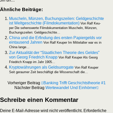
Jin un…
Ähn­li­che Beiträge:
Muscheln, Mün­zen, Buchungs­zei­len: Geld­ge­schich­te
ist Welt­ge­schich­te (Film­do­ku­men­ta­ti­on)
Von Ralf Keu­
per Die sehens­wer­te Film­do­ku­men­ta­ti­on Muscheln, Mün­zen,
Buchungs­zei­len: Geldgeschichte…
Chi­na und die Erfin­dung des ers­ten Papier­gelds vor
ein­tau­send Jah­ren
Von Ralf Keu­per Im Mit­tel­al­ter war es in
Chi­na lange…
Zur Aktua­li­tät der “Staat­li­chen Theo­rie des Gel­des”
von Georg Fried­rich Knapp
Von Ralf Keu­per Als Georg
Fried­rich Knapp im Jahr 1905…
Kryp­to­wäh­run­gen als Geld­sur­ro­ga­te
Von Ralf Keu­per
Seit gerau­mer Zeit beschäf­tigt die Wis­sen­schaft die…
Vorheriger Beitrag
Banking Trifft Geschichtstheorie #1
Nächster Beitrag
Wertewandel Und Einhörner
Schreibe einen Kommentar
Deine E-Mail-Adresse wird nicht veröffentlicht.
Erforderliche