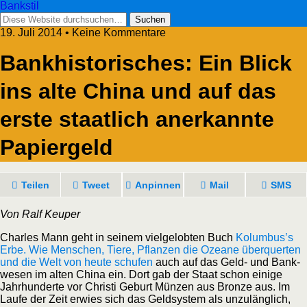
Bankstil
19. Juli 2014 • Keine Kommentare
Bank­his­to­ri­sches: Ein Blick
ins alte Chi­na und auf das
ers­te staat­lich aner­kann­te
Papiergeld
Tei­len
Tweet
Anpin­nen
Mail
SMS
Von Ralf Keuper
Charles Mann geht in sei­nem viel­ge­lob­ten Buch
Kolumbus’s
Erbe. Wie Men­schen, Tie­re, Pflan­zen die Ozea­ne über­quer­ten
und die Welt von heu­te schu­fen
auch auf das Geld- und Bank­
we­sen im alten Chi­na ein. Dort gab der Staat schon eini­ge
Jahr­hun­der­te vor Chris­ti Geburt Mün­zen aus Bron­ze aus. Im
Lau­fe der Zeit erwies sich das Geld­sys­tem als unzu­läng­lich,