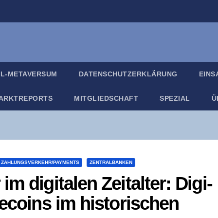
IL-META­VER­SUM
DATEN­SCHUTZ­ER­KLÄ­RUNG
EIN­
ARKT­RE­PORTS
MIT­GLIED­SCHAFT
SPE­ZI­AL
Ü
ZAHLUNGSVERKEHR/PAYMENTS
ZENTRALBANKEN
 digi­ta­len Zeit­al­ter: Digi­
e­co­ins im his­to­ri­schen