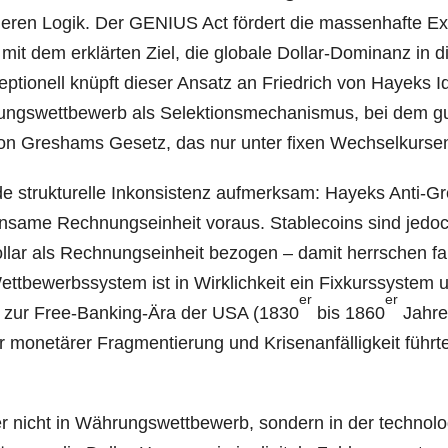
de­ren Logik. Der GENIUS Act för­dert die mas­sen­haf­te E
o­ins mit dem erklär­ten Ziel, die glo­ba­le Dol­lar-Domi­nanz in di
­zep­tio­nell knüpft die­ser Ansatz an Fried­rich von Hay­eks 
rungs­wett­be­werb als Selek­ti­ons­me­cha­nis­mus, bei dem g
on Gre­s­hams Gesetz, das nur unter fixen Wech­sel­kur­sen 
 struk­tu­rel­le Inkon­sis­tenz auf­merk­sam: Hay­eks Anti-Gr
­sa­me Rech­nungs­ein­heit vor­aus. Sta­b­le­co­ins sind jedo
lar als Rech­nungs­ein­heit bezo­gen – damit herr­schen fa
ett­be­werbs­sys­tem ist in Wirk­lich­keit ein Fix­kurs­sys­tem 
er
er
­le­le zur Free-Ban­king-Ära der USA (1830
bis 1860
Jah­re
r mone­tä­rer Frag­men­tie­rung und Kri­sen­an­fäl­lig­keit führ­t
her nicht in Wäh­rungs­wett­be­werb, son­dern in der tech­no­lo­