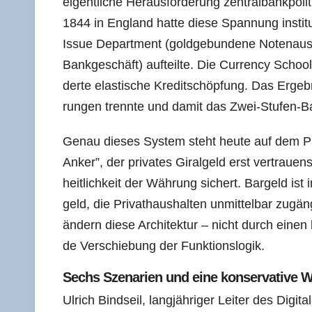
eigent­li­che Her­aus­for­de­rung zen­tral­bank­po­l
1844 in Eng­land hat­te die­se Span­nung insti­tu­
Issue Depart­ment (gold­ge­bun­de­ne Noten­aus­
Bank­ge­schäft) auf­teil­te. Die Cur­ren­cy Scho
der­te elas­ti­sche Kre­dit­schöp­fung. Das Ergeb­n
run­gen trenn­te und damit das Zwei-Stu­fen-B
Genau die­ses Sys­tem steht heu­te auf dem Prüf
Anker”, der pri­va­tes Giral­geld erst ver­trau­
heit­lich­keit der Wäh­rung sichert. Bar­geld ist
geld, die Pri­vat­haus­hal­ten unmit­tel­bar zugäng­
än­dern die­se Archi­tek­tur – nicht durch einen
de Ver­schie­bung der Funktionslogik.
Sechs Sze­na­ri­en und eine kon­ser­va­ti­ve 
Ulrich Bind­seil, lang­jäh­ri­ger Lei­ter des Digi