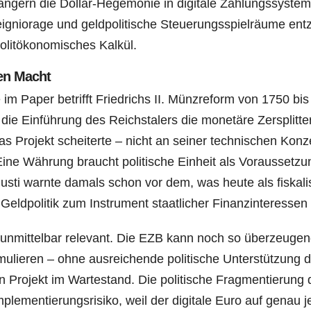
r­län­gern die Dol­lar-Hege­mo­nie in digi­ta­le Zah­lungs­sys­te­
i­o­ra­ge und geld­po­li­ti­sche Steue­rungs­spiel­räu­me ent­
lit­öko­no­mi­sches Kalkül.
hen Macht
­gie im Paper betrifft Fried­richs II. Münz­re­form von 1750 bis
e Ein­füh­rung des Reichs­ta­lers die mone­tä­re Zer­split­te
Pro­jekt schei­ter­te – nicht an sei­ner tech­ni­schen Kon­ze
Eine Wäh­rung braucht poli­ti­sche Ein­heit als Vor­aus­set­zu
us­ti warn­te damals schon vor dem, was heu­te als fis­ka­li
­po­li­tik zum Instru­ment staat­li­cher Finanz­in­ter­es­sen
Euro unmit­tel­bar rele­vant. Die EZB kann noch so über­zeu­gen
r­mu­lie­ren – ohne aus­rei­chen­de poli­ti­sche Unter­stüt­zung 
in Pro­jekt im War­te­stand. Die poli­ti­sche Frag­men­tie­rung 
ple­men­tie­rungs­ri­si­ko, weil der digi­ta­le Euro auf genau 