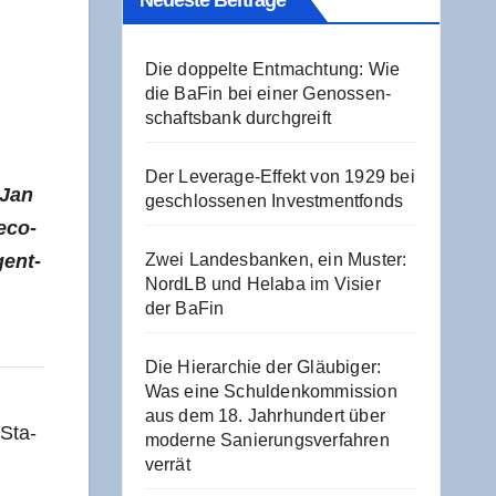
Neu­es­te Beiträge
Die dop­pel­te Ent­mach­tung: Wie
die BaFin bei einer Genos­sen­
schafts­bank durchgreift
Der Levera­ge-Effekt von 1929 bei
. Jan
geschlos­se­nen Investmentfonds
e­co­
gent­
Zwei Lan­des­ban­ken, ein Mus­ter:
NordLB und Hela­ba im Visier
der BaFin
Die Hier­ar­chie der Gläu­bi­ger:
Was eine Schul­den­kom­mis­si­on
aus dem 18. Jahr­hun­dert über
 Sta­
moder­ne Sanie­rungs­ver­fah­ren
verrät