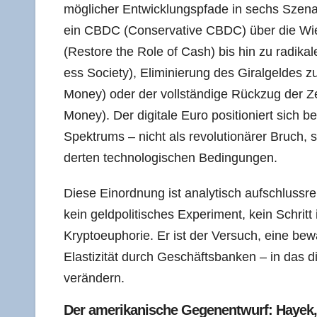
mög­li­cher Ent­wick­lungs­pfa­de in sechs Sze­n
ein CBDC (Con­ser­va­ti­ve CBDC) über die Wie­
(Res­to­re the Role of Cash) bis hin zu radi­ka­
ess Socie­ty), Eli­mi­nie­rung des Giral­gel­des zu
Money) oder der voll­stän­di­ge Rück­zug der Z
Money). Der digi­ta­le Euro posi­tio­niert sich be
Spek­trums – nicht als revo­lu­tio­nä­rer Bruch, son
der­ten tech­no­lo­gi­schen Bedingungen.
Die­se Ein­ord­nung ist ana­ly­tisch auf­schluss­
kein geld­po­li­ti­sches Expe­ri­ment, kein Schrit
Kryp­to­eu­pho­rie. Er ist der Ver­such, eine bewähr
Elas­ti­zi­tät durch Geschäfts­ban­ken – in das dig
verändern.
Der ame­ri­ka­ni­sche Gegen­ent­wurf: Hay­ek