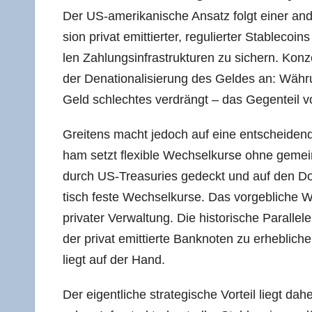
Der US-ame­ri­ka­ni­sche Ansatz folgt einer an
si­on pri­vat emit­tier­ter, regu­lier­ter Sta­b­le­c
len Zah­lungs­in­fra­struk­tu­ren zu sichern. Kon
der Dena­tio­na­li­sie­rung des Gel­des an: Wäh­
Geld schlech­tes ver­drängt – das Gegen­teil v
Grei­tens macht jedoch auf eine ent­schei­den­de
ham setzt fle­xi­ble Wech­sel­kur­se ohne gemein
durch US-Tre­asu­ries gedeckt und auf den Dol­
tisch fes­te Wech­sel­kur­se. Das vor­geb­li­che W
pri­va­ter Ver­wal­tung. Die his­to­ri­sche Par­al
der pri­vat emit­tier­te Bank­no­ten zu erheb­li­che
liegt auf der Hand.
Der eigent­li­che stra­te­gi­sche Vor­teil liegt da