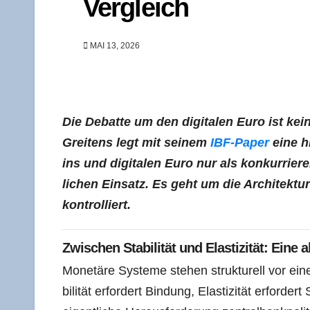
Vergleich
MAI 13, 2026
Die Debat­te um den digi­ta­len Euro ist kei­ne 
Grei­tens legt mit sei­nem
IBF-Paper
eine hi
ins und digi­ta­len Euro nur als kon­kur­rie­r
li­chen Ein­satz. Es geht um die Archi­tek­t
kontrolliert.
Zwi­schen Sta­bi­li­tät und Elas­ti­zi­tät: Ei
Mone­tä­re Sys­te­me ste­hen struk­tu­rell vor e
bi­li­tät erfor­dert Bin­dung, Elas­ti­zi­tät erfor­d