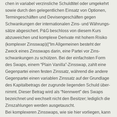
chen in varia­bel ver­zins­li­che Schuld­ti­tel oder umge­kehrt
sowie durch den gele­gent­li­chen Ein­satz von Optio­nen,
Ter­min­ge­schäf­ten und Devi­sen­ge­schäf­ten gegen
Schwan­kun­gen der inter­na­tio­na­len Zins- und Wäh­rungs­
sät­ze abge­si­chert. P&G beschloss von die­sem Kurs
abzu­wei­chen und kom­ple­xe Deri­va­te mit hohem Risi­ko
(kom­ple­xer Zinsswap)((“Im All­ge­mei­nen besteht der
Zweck eines Zins­swaps dar­in, eine Par­tei vor Zins­
schwan­kun­gen zu schüt­zen. Bei der ein­fachs­ten Form
des Swaps, einem “Plain Vanilla”-Zinsswap, zahlt eine
Gegen­par­tei einen fes­ten Zins­satz, wäh­rend die ande­re
Gegen­par­tei einen varia­blen Zins­satz auf der Grund­la­ge
des Kapi­tal­be­trags der zugrun­de lie­gen­den Schuld über­
nimmt. Die­ser Betrag wird als “Nenn­wert” des Swaps
bezeich­net und wech­selt nicht den Besit­zer; ledig­lich die
Zins­zah­lun­gen wer­den ausgetauscht.
Bei kom­ple­xe­ren Zins­swaps, wie sie hier vor­lie­gen, kann