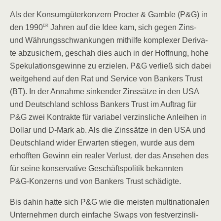
Als der Kon­sum­gü­ter­kon­zern Proc­ter & Gam­ble (P&G) in
er
den 1990
Jah­ren auf die Idee kam, sich gegen Zins-
und Wäh­rungs­schwan­kun­gen mit­hil­fe kom­ple­xer Deri­va­
te abzu­si­chern, geschah dies auch in der Hoff­nung, hohe
Spe­ku­la­ti­ons­ge­win­ne zu erzie­len. P&G ver­ließ sich dabei
weit­ge­hend auf den Rat und Ser­vice von Ban­kers Trust
(BT). In der Annah­me sin­ken­der Zins­sät­ze in den USA
und Deutsch­land schloss Ban­kers Trust im Auf­trag für
P&G zwei Kon­trak­te für varia­bel ver­zins­li­che Anlei­hen in
Dol­lar und D‑Mark ab. Als die Zins­sät­ze in den USA und
Deutsch­land wider Erwar­ten stie­gen, wur­de aus dem
erhoff­ten Gewinn ein rea­ler Ver­lust, der das Anse­hen des
für sei­ne kon­ser­va­ti­ve Geschäfts­po­li­tik bekann­ten
P&G‑Konzerns und von Ban­kers Trust schädigte.
Bis dahin hat­te sich P&G wie die meis­ten mul­ti­na­tio­na­len
Unter­neh­men durch ein­fa­che Swaps von fest­ver­zins­li­