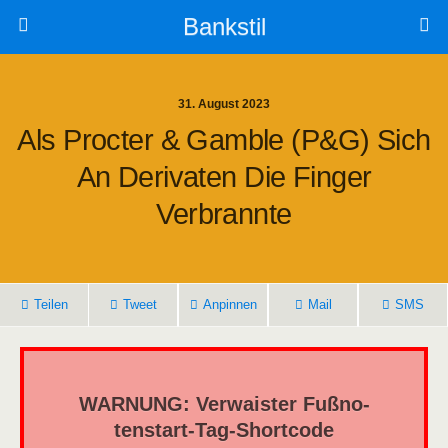
Bankstil
31. August 2023
Als Proc­ter & Gam­ble (P&G) Sich
An Deri­va­ten Die Fin­ger
Verbrannte
Tei­len
Tweet
Anpin­nen
Mail
SMS
WARNUNG: Ver­wais­ter Fuß­no­
ten­start-Tag-Short­code