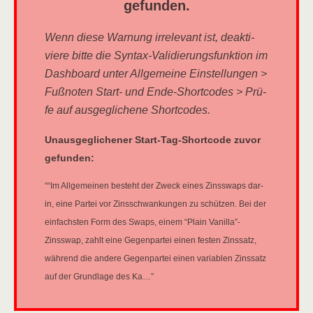
gefunden.
Wenn die­se War­nung irrele­vant ist, deak­ti­
vie­re bit­te die Syn­tax-Vali­die­rungs­funk­ti­on im
Dash­board unter All­ge­mei­ne Ein­stel­lun­gen >
Fuß­no­ten Start- und Ende-Short­codes > Prü­
fe auf aus­ge­gli­che­ne Shortcodes.
Unaus­ge­gli­che­ner Start-Tag-Short­code zuvor
gefunden:
““Im All­ge­mei­nen besteht der Zweck eines Zins­swaps dar­
in, eine Par­tei vor Zins­schwan­kun­gen zu schüt­zen. Bei der
ein­fachs­ten Form des Swaps, einem “Plain Vanilla”-
Zinsswap, zahlt eine Gegen­par­tei einen fes­ten Zins­satz,
wäh­rend die ande­re Gegen­par­tei einen varia­blen Zins­satz
auf der Grund­la­ge des Ka…”