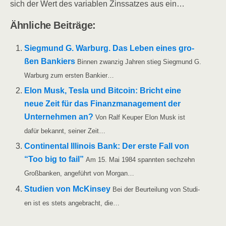
sich der Wert des varia­blen Zins­sat­zes aus ein…
Ähn­li­che Beiträge:
Sieg­mund G. War­burg. Das Leben eines gro­
ßen Ban­kiers
Bin­nen zwan­zig Jah­ren stieg Sieg­mund G.
War­burg zum ers­ten Bankier…
Elon Musk, Tes­la und Bit­co­in: Bricht eine
neue Zeit für das Finanz­ma­nage­ment der
Unter­neh­men an?
Von Ralf Keu­per Elon Musk ist
dafür bekannt, sei­ner Zeit…
Con­ti­nen­tal Illi­nois Bank: Der ers­te Fall von
“Too big to fail”
Am 15. Mai 1984 spann­ten sech­zehn
Groß­ban­ken, ange­führt von Morgan…
Stu­di­en von McK­in­sey
Bei der Beur­tei­lung von Stu­di­
en ist es stets ange­bracht, die…