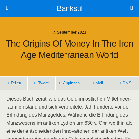
Bankstil
7. September 2023
The Ori­g­ins Of Money In The Iron
Age Medi­ter­ra­ne­an World
Tei­len
Tweet
Anpin­nen
Mail
SMS
Die­ses Buch zeigt, wie das Geld im öst­li­chen Mit­tel­meer­
raum ent­stand und sich ver­brei­te­te, Jahr­hun­der­te vor der
Erfin­dung des Münz­gel­des. Wäh­rend die Erfin­dung des
Münz­we­sens im anti­ken Lydi­en um 630 v. Chr. weit­hin als
eine der ent­schei­den­den Inno­va­tio­nen der anti­ken Welt