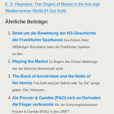
E. D. Heymans: The Ori­g­ins of Money in the Iron Age
Medi­ter­ra­ne­an World (H Soz Kult)
Ähn­li­che Beiträge:
Streit um die Bewer­tung der NS-Geschich­­te
der Frank­fur­ter Spar­kas­se
Aus Anlass ihres
200jährigen Bestehens hat­te die Frank­fur­ter Spar­kas­
se den…
Play­ing the Mar­ket
Zu Beginn des Ers­ten Welt­kriegs
war der bri­ti­sche Akti­en­markt einer…
The Bank of Ams­ter­dam and the limits of
fiat money
Fiat-Geld wird per Dekret oder “by fiat” aus­ge­
ge­ben. Das Vertrauen…
Als Proc­ter & Gam­ble (P&G) sich an Deri­va­ten
die Fin­ger ver­brann­te
Als der Kon­sum­gü­ter­kon­zern
er
Proc­ter & Gam­ble (P&G) in den 1990
…