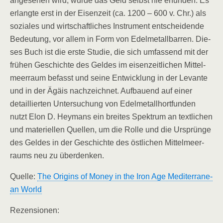
ange­se­hen wird, wur­de das Geld selbst nie erfun­den. Es
erlang­te erst in der Eisen­zeit (ca. 1200 – 600 v. Chr.) als
sozia­les und wirt­schaft­li­ches Instru­ment ent­schei­den­de
Bedeu­tung, vor allem in Form von Edel­me­tall­bar­ren. Die­
ses Buch ist die ers­te Stu­die, die sich umfas­send mit der
frü­hen Geschich­te des Gel­des im eisen­zeit­li­chen Mit­tel­
meer­raum befasst und sei­ne Ent­wick­lung in der Levan­te
und in der Ägä­is nach­zeich­net. Auf­bau­end auf einer
detail­lier­ten Unter­su­chung von Edel­me­tall­hort­fun­den
nutzt Elon D. Heymans ein brei­tes Spek­trum an text­li­chen
und mate­ri­el­len Quel­len, um die Rol­le und die Ursprün­ge
des Gel­des in der Geschich­te des öst­li­chen Mit­tel­meer­
raums neu zu überdenken.
Quel­le:
The Ori­g­ins of Money in the Iron Age Medi­ter­ra­ne­
an World
Rezen­sio­nen: