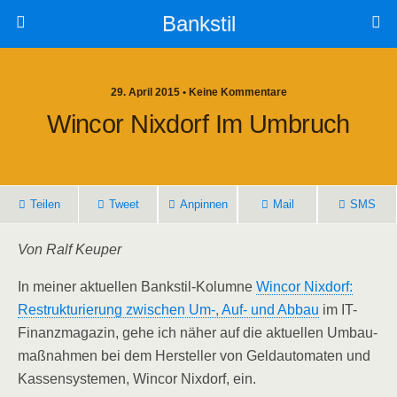
Bankstil
29. April 2015 • Keine Kommentare
Win­cor Nix­dorf Im Umbruch
Tei­len
Tweet
Anpin­nen
Mail
SMS
Von Ralf Keuper
In mei­ner aktu­el­len Bank­stil-Kolum­ne
Win­cor Nix­dorf:
Restruk­tu­rie­rung zwi­schen Um‑, Auf- und Abbau
im IT-
Finanz­ma­ga­zin, gehe ich näher auf die aktu­el­len Umbau­
maß­nah­men bei dem Her­stel­ler von Geld­au­to­ma­ten und
Kas­sen­sys­te­men, Win­cor Nix­dorf, ein.