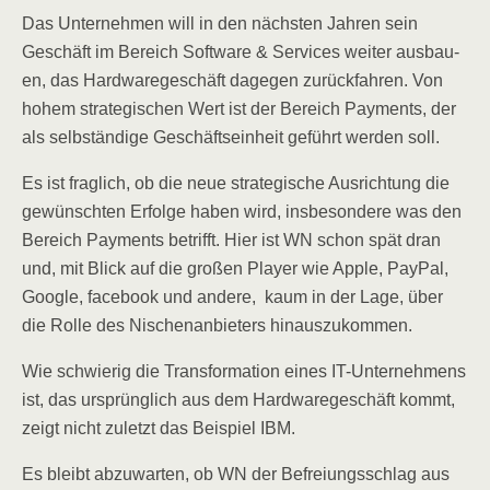
Das Unter­neh­men will in den nächs­ten Jah­ren sein
Geschäft im Bereich Soft­ware & Ser­vices wei­ter aus­bau­
en, das Hard­ware­ge­schäft dage­gen zurück­fah­ren. Von
hohem stra­te­gi­schen Wert ist der Bereich Pay­ments, der
als selb­stän­di­ge Geschäfts­ein­heit geführt wer­den soll.
Es ist frag­lich, ob die neue stra­te­gi­sche Aus­rich­tung die
gewünsch­ten Erfol­ge haben wird, ins­be­son­de­re was den
Bereich Pay­ments betrifft. Hier ist WN schon spät dran
und, mit Blick auf die gro­ßen Play­er wie Apple, Pay­Pal,
Goog­le, face­book und ande­re, kaum in der Lage, über
die Rol­le des Nischen­an­bie­ters hinauszukommen.
Wie schwie­rig die Trans­for­ma­ti­on eines IT-Unter­neh­mens
ist, das ursprüng­lich aus dem Hard­ware­ge­schäft kommt,
zeigt nicht zuletzt das Bei­spiel IBM.
Es bleibt abzu­war­ten, ob WN der Befrei­ungs­schlag aus