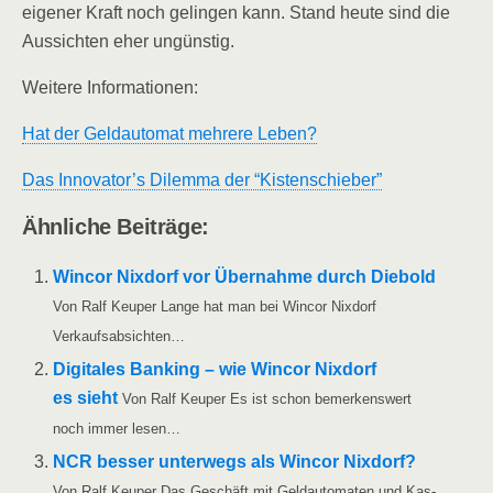
eige­ner Kraft noch gelin­gen kann. Stand heu­te sind die
Aus­sich­ten eher ungünstig.
Wei­te­re Informationen:
Hat der Geld­au­to­mat meh­re­re Leben?
Das Innovator’s Dilem­ma der “Kis­ten­schie­ber”
Ähn­li­che Beiträge:
Win­cor Nix­dorf vor Über­nah­me durch Die­bold
Von Ralf Keu­per Lan­ge hat man bei Win­cor Nix­dorf
Verkaufsabsichten…
Digi­ta­les Ban­king – wie Win­cor Nix­dorf
es sieht
Von Ralf Keu­per Es ist schon bemer­kens­wert
noch immer lesen…
NCR bes­ser unter­wegs als Win­cor Nix­dorf?
Von Ralf Keu­per Das Geschäft mit Geld­au­to­ma­ten und Kas­