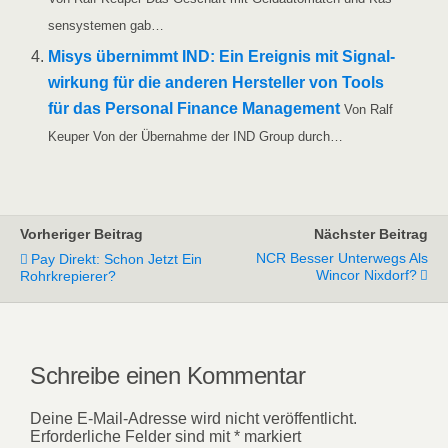
sen­sys­te­men gab…
Misys über­nimmt IND: Ein Ereig­nis mit Signal­
wir­kung für die ande­ren Her­stel­ler von Tools
für das Per­so­nal Finan­ce Manage­ment
Von Ralf
Keu­per Von der Über­nah­me der IND Group durch…
Vorheriger Beitrag
Nächster Beitrag
NCR Besser Unterwegs Als
Pay Direkt: Schon Jetzt Ein
Wincor Nixdorf?
Rohrkrepierer?
Schreibe einen Kommentar
Deine E-Mail-Adresse wird nicht veröffentlicht.
Erforderliche Felder sind mit
*
markiert