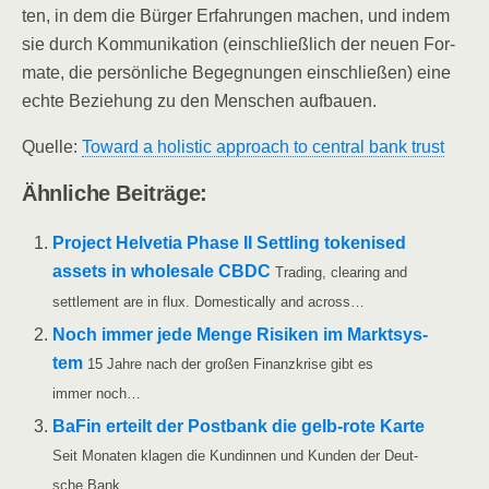
ten, in dem die Bür­ger Erfah­run­gen machen, und indem
sie durch Kom­mu­ni­ka­ti­on (ein­schließ­lich der neu­en For­
ma­te, die per­sön­li­che Begeg­nun­gen ein­schlie­ßen) eine
ech­te Bezie­hung zu den Men­schen aufbauen.
Quel­le:
Toward a holi­stic approach to cen­tral bank trust
Ähn­li­che Beiträge:
Pro­ject Hel­ve­tia Pha­se II Sett­ling toke­nis­ed
assets in who­le­sa­le CBDC
Tra­ding, clea­ring and
sett­le­ment are in flux. Dome­sti­cal­ly and across…
Noch immer jede Men­ge Risi­ken im Markt­sys­
tem
15 Jah­re nach der gro­ßen Finanz­kri­se gibt es
immer noch…
BaFin erteilt der Post­bank die gelb-rote Kar­te
Seit Mona­ten kla­gen die Kun­din­nen und Kun­den der Deut­
sche Bank…