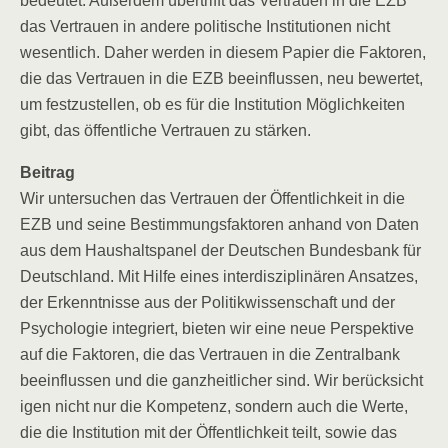
bedeu­tet. Außer­dem über­trifft das Ver­trau­en in die EZB
das Ver­trau­en in ande­re poli­ti­sche Insti­tu­tio­nen nicht
wesent­lich. Daher wer­den in die­sem Papier die Fak­to­ren,
die das Ver­trau­en in die EZB beein­flus­sen, neu bewer­tet,
um fest­zu­stel­len, ob es für die Insti­tu­ti­on Mög­lich­kei­ten
gibt, das öffent­li­che Ver­trau­en zu stärken.
Bei­trag
Wir unter­su­chen das Ver­trau­en der Öffent­lich­keit in die
EZB und sei­ne Bestim­mungs­fak­to­ren anhand von Daten
aus dem Haus­halts­pa­nel der Deut­schen Bun­des­bank für
Deutsch­land. Mit Hil­fe eines inter­dis­zi­pli­nä­ren Ansat­zes,
der Erkennt­nis­se aus der Poli­tik­wis­sen­schaft und der
Psy­cho­lo­gie inte­griert, bie­ten wir eine neue Per­spek­ti­ve
auf die Fak­to­ren, die das Ver­trau­en in die Zen­tral­bank
beein­flus­sen und die ganz­heit­li­cher sind. Wir berück­sich­t
i­gen nicht nur die Kom­pe­tenz, son­dern auch die Wer­te,
die die Insti­tu­ti­on mit der Öffent­lich­keit teilt, sowie das