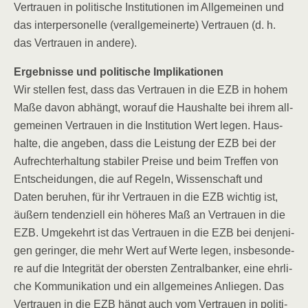
Ver­trau­en in poli­ti­sche Insti­tu­tio­nen im All­ge­mei­nen und
das inter­per­so­nel­le (ver­all­ge­mei­ner­te) Ver­trau­en (d. h.
das Ver­trau­en in andere).
Ergeb­nis­se und poli­ti­sche Implikationen
Wir stel­len fest, dass das Ver­trau­en in die EZB in hohem
Maße davon abhängt, wor­auf die Haus­hal­te bei ihrem all­
ge­mei­nen Ver­trau­en in die Insti­tu­ti­on Wert legen. Haus­
hal­te, die ange­ben, dass die Leis­tung der EZB bei der
Auf­recht­erhal­tung sta­bi­ler Prei­se und beim Tref­fen von
Ent­schei­dun­gen, die auf Regeln, Wis­sen­schaft und
Daten beru­hen, für ihr Ver­trau­en in die EZB wich­tig ist,
äußern ten­den­zi­ell ein höhe­res Maß an Ver­trau­en in die
EZB. Umge­kehrt ist das Ver­trau­en in die EZB bei den­je­ni­
gen gerin­ger, die mehr Wert auf Wer­te legen, ins­be­son­de­
re auf die Inte­gri­tät der obers­ten Zen­tral­ban­ker, eine ehr­li­
che Kom­mu­ni­ka­ti­on und ein all­ge­mei­nes Anlie­gen. Das
Ver­trau­en in die EZB hängt auch vom Ver­trau­en in poli­ti­