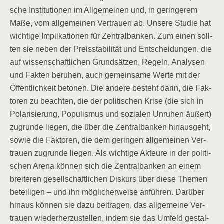
sche Insti­tu­tio­nen im All­ge­mei­nen und, in gerin­ge­rem
Maße, vom all­ge­mei­nen Ver­trau­en ab. Unse­re Stu­die hat
wich­ti­ge Impli­ka­tio­nen für Zen­tral­ban­ken. Zum einen soll­
ten sie neben der Preis­sta­bi­li­tät und Ent­schei­dun­gen, die
auf wis­sen­schaft­li­chen Grund­sät­zen, Regeln, Ana­ly­sen
und Fak­ten beru­hen, auch gemein­sa­me Wer­te mit der
Öffent­lich­keit beto­nen. Die ande­re besteht dar­in, die Fak­
to­ren zu beach­ten, die der poli­ti­schen Kri­se (die sich in
Pola­ri­sie­rung, Popu­lis­mus und sozia­len Unru­hen äußert)
zugrun­de lie­gen, die über die Zen­tral­ban­ken hin­aus­geht,
sowie die Fak­to­ren, die dem gerin­gen all­ge­mei­nen Ver­
trau­en zugrun­de lie­gen. Als wich­ti­ge Akteu­re in der poli­ti­
schen Are­na kön­nen sich die Zen­tral­ban­ken an einem
brei­te­ren gesell­schaft­li­chen Dis­kurs über die­se The­men
betei­li­gen – und ihn mög­li­cher­wei­se anfüh­ren. Dar­über
hin­aus kön­nen sie dazu bei­tra­gen, das all­ge­mei­ne Ver­
trau­en wie­der­her­zu­stel­len, indem sie das Umfeld gestal­