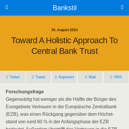
Bankstil
30. August 2024
Toward A Holi­stic Approach To
Cen­tral Bank Trust
Tei­len
Tweet
Anpin­nen
Mail
SMS
For­schungs­fra­ge
Gegen­wär­tig hat weni­ger als die Hälf­te der Bür­ger des
Euro­ge­biets Ver­trau­en in die Euro­päi­sche Zen­tral­bank
(EZB), was einen Rück­gang gegen­über dem Höchst­
stand von rund 60 % in der Anfangs­pha­se der EZB