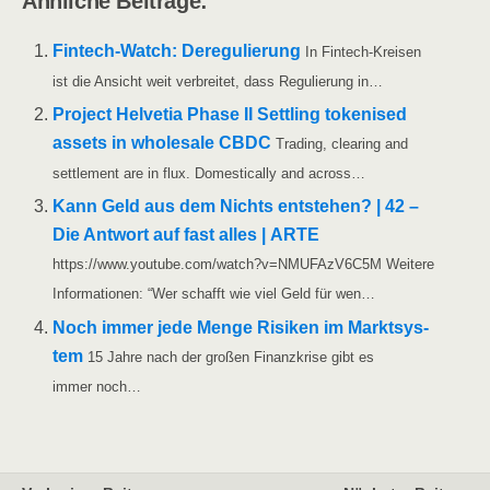
Ähn­li­che Beiträge:
Fin­­tech-Watch: Dere­gu­lie­rung
In Fin­­tech-Krei­­sen
ist die Ansicht weit ver­brei­tet, dass Regu­lie­rung in…
Pro­ject Hel­ve­tia Pha­se II Sett­ling toke­nis­ed
assets in who­le­sa­le CBDC
Tra­ding, clea­ring and
sett­le­ment are in flux. Dome­sti­cal­ly and across…
Kann Geld aus dem Nichts ent­ste­hen? | 42 –
Die Ant­wort auf fast alles | ARTE
https://www.youtube.com/watch?v=NMUFAzV6C5M Wei­te­re
Infor­ma­tio­nen: “Wer schafft wie viel Geld für wen…
Noch immer jede Men­ge Risi­ken im Markt­sys­
tem
15 Jah­re nach der gro­ßen Finanz­kri­se gibt es
immer noch…