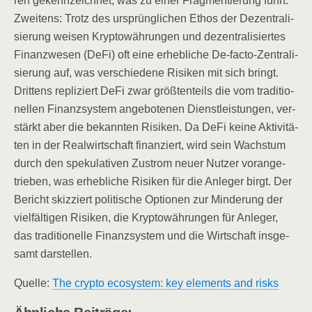
ren gekenn­zeich­net, was zu einer Frag­men­tie­rung führt.
Zwei­tens: Trotz des ursprüng­li­chen Ethos der Dezen­tra­li­
sie­rung wei­sen Kryp­to­wäh­run­gen und dezen­tra­li­sier­tes
Finanz­we­sen (DeFi) oft eine erheb­li­che De-fac­to-Zen­tra­li­
sie­rung auf, was ver­schie­de­ne Risi­ken mit sich bringt.
Drit­tens repli­ziert DeFi zwar größ­ten­teils die vom tra­di­tio­
nel­len Finanz­sys­tem ange­bo­te­nen Dienst­leis­tun­gen, ver­
stärkt aber die bekann­ten Risi­ken. Da DeFi kei­ne Akti­vi­tä­
ten in der Real­wirt­schaft finan­ziert, wird sein Wachs­tum
durch den spe­ku­la­ti­ven Zustrom neu­er Nut­zer vor­an­ge­
trie­ben, was erheb­li­che Risi­ken für die Anle­ger birgt. Der
Bericht skiz­ziert poli­ti­sche Optio­nen zur Min­de­rung der
viel­fäl­ti­gen Risi­ken, die Kryp­to­wäh­run­gen für Anle­ger,
das tra­di­tio­nel­le Finanz­sys­tem und die Wirt­schaft ins­ge­
samt darstellen.
Quel­le:
The cryp­to eco­sys­tem: key ele­ments and risks