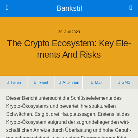
Bankstil
20. Juli 2023
The Cryp­to Eco­sys­tem: Key Ele­
Ments And Risks
Tei­len
Tweet
Anpin­nen
Mail
SMS
Die­ser Bericht unter­sucht die Schlüs­sel­ele­men­te des
Kryp­to-Öko­sys­tems und bewer­tet ihre struk­tu­rel­len
Schwä­chen. Es gibt drei Haupt­aus­sa­gen. Ers­tens ist das
Kryp­to-Öko­sys­tem auf­grund der zugrun­de­lie­gen­den wirt­
schaft­li­chen Anrei­ze durch Über­las­tung und hohe Gebüh­