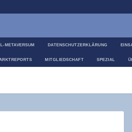
IL-META­VER­SUM
DATEN­SCHUTZ­ER­KLÄ­RUNG
EIN­
ARKT­RE­PORTS
MIT­GLIED­SCHAFT
SPE­ZI­AL
Ü