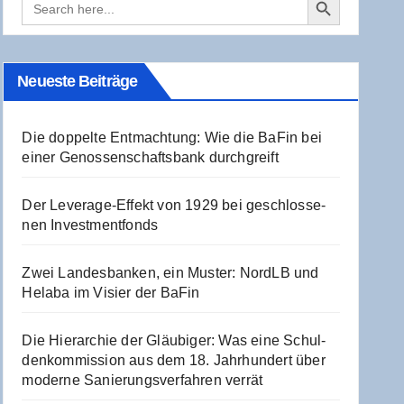
for:
Neu­es­te Beiträge
Die dop­pel­te Ent­mach­tung: Wie die BaFin bei
einer Genos­sen­schafts­bank durchgreift
Der Levera­ge-Effekt von 1929 bei geschlos­se­
nen Investmentfonds
Zwei Lan­des­ban­ken, ein Mus­ter: NordLB und
Hela­ba im Visier der BaFin
Die Hier­ar­chie der Gläu­bi­ger: Was eine Schul­
den­kom­mis­si­on aus dem 18. Jahr­hun­dert über
moder­ne Sanie­rungs­ver­fah­ren verrät