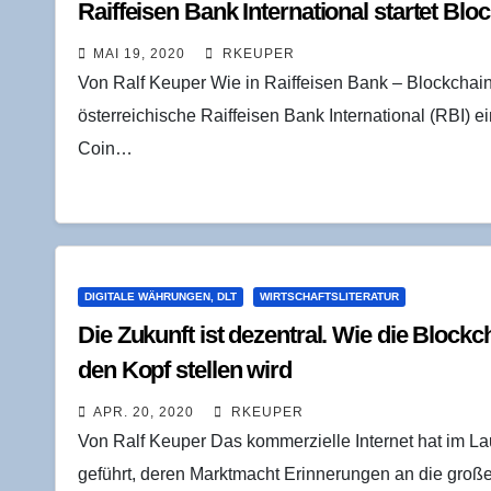
Raiff­ei­sen Bank Inter­na­tio­nal star­tet B
MAI 19, 2020
RKEUPER
Von Ralf Keuper Wie in Raiffeisen Bank – Blockchain-Pi
österreichische Raiffeisen Bank International (RBI) 
Coin…
DIGITALE WÄHRUNGEN, DLT
WIRTSCHAFTSLITERATUR
Die Zukunft ist dezen­tral. Wie die Block­
den Kopf stel­len wird
APR. 20, 2020
RKEUPER
Von Ralf Keuper Das kommerzielle Internet hat im Lau
geführt, deren Marktmacht Erinnerungen an die großen 