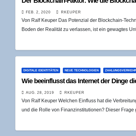
Der Block­chain-Fak­tor. Wie die Block­cha
FEB. 2, 2020
RKEUPER
Von Ralf Keuper Das Potenzial der Blockchain-Techno
Boden der Realität zu verlassen, ist ein gewagtes Un
DIGITALE IDENTITÄTEN
NEUE TECHNOLOGIEN
ZAHLUNGSVERKEHR
Wie beein­flusst das Inter­net der Din­ge
AUG. 28, 2019
RKEUPER
Von Ralf Keuper Welchen Einfluss hat die Verbreitun
und die Rolle von Finanzinstitutionen? Dieser Frage 