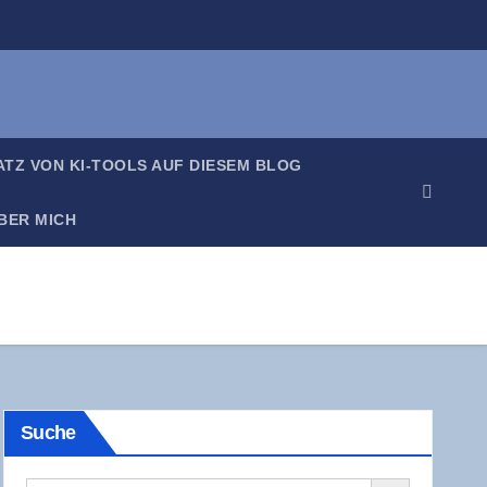
SATZ VON KI-TOOLS AUF DIE­SEM BLOG
BER MICH
Suche
Search Button
Search