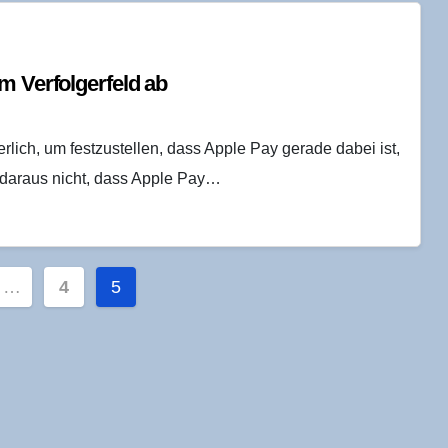
 Ver­fol­ger­feld ab
rlich, um festzustellen, dass Apple Pay gerade dabei ist,
t daraus nicht, dass Apple Pay…
ummerierung
…
4
5