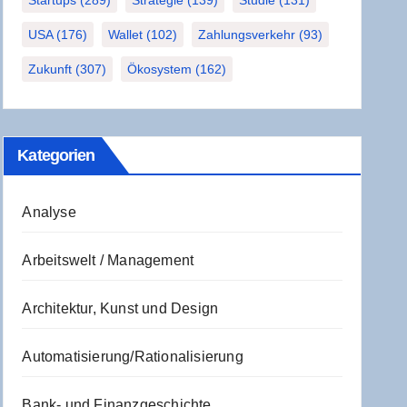
Startups
(289)
Strategie
(139)
Studie
(131)
USA
(176)
Wallet
(102)
Zahlungsverkehr
(93)
Zukunft
(307)
Ökosystem
(162)
Kate­go­rien
Analyse
Arbeitswelt / Management
Architektur, Kunst und Design
Automatisierung/Rationalisierung
Bank- und Finanzgeschichte