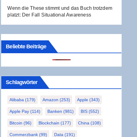
Wenn die The­se stimmt und das Buch trotz­dem
platzt: Der Fall Situa­tio­nal Awareness
Beliebte Beiträge
Schlag­wör­ter
Alibaba
(179)
Amazon
(253)
Apple
(343)
Apple Pay
(114)
Banken
(981)
BIS
(552)
Bitcoin
(96)
Blockchain
(177)
China
(108)
Commerzbank
(99)
Data
(191)