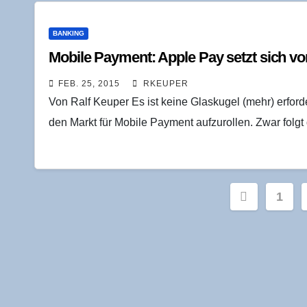
BANKING
Mobi­le Pay­ment: Apple Pay setzt sich vom
FEB. 25, 2015
RKEUPER
Von Ralf Keuper Es ist keine Glaskugel (mehr) erforde
den Markt für Mobile Payment aufzurollen. Zwar folg
Seitenn
1
der
Beiträge