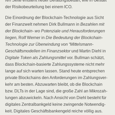
ren Sei­te ent­steht neu­er Bera­tungs­be­darf, wie in Gestalt
der Risi­ko­be­ur­tei­lung bei einem ICO.
Die Ein­ord­nung der Block­chain-Tech­no­lo­gie aus Sicht
der Finanz­welt neh­men Dirk Bull­mann in
Bezah­len mit
der Block­chain- wo Poten­zia­le und Her­aus­for­de­run­gen
lie­gen,
Rolf Wer­ner in
Die Bedeu­tung der Block­chain-
Tech­no­lo­gie zur Über­win­dung von “Mit­tels­mann-
Geschäfts­mo­del­len im Finanz­sek­tor
und Mar­tin Diehl in
Digi­ta­le Token als Zah­lungs­mit­tel
vor. Bull­man schätzt,
dass Block­chain-basier­te Zah­lungs­sys­te­me nicht mehr
lan­ge auf sich war­ten las­sen. Stand heu­te ent­spre­chen
pri­va­te Block­chains den Anfor­de­run­gen im Zah­lungs­ver­
kehr am bes­ten. Abzu­war­ten bleibt, ob die Block­chain
bzw. DLTs in der Lage sind, die gro­ße Zahl an Mikro­zah­
lun­gen abzu­wi­ckeln. Nach Ansicht von Diehl besteht für
digi­ta­les Zen­tral­bank­geld kei­ne zwin­gen­de Not­wen­dig­
keit. Digi­ta­les Geschäfts­ban­ken­geld rei­che völ­lig aus.