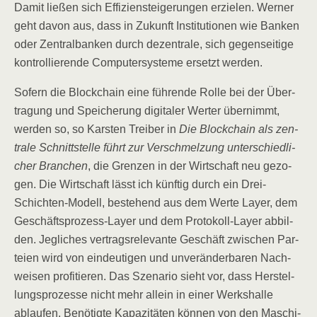
Damit lie­ßen sich Effi­zi­en­stei­ge­run­gen erzie­len. Wer­ner
geht davon aus, dass in Zukunft Insti­tu­tio­nen wie Ban­ken
oder Zen­tral­ban­ken durch dezen­tra­le, sich gegen­sei­ti­ge
kon­trol­lie­ren­de Com­pu­ter­sys­te­me ersetzt werden.
Sofern die Block­chain eine füh­ren­de Rol­le bei der Über­
tra­gung und Spei­che­rung digi­ta­ler Wer­ter über­nimmt,
wer­den so, so Kars­ten Trei­ber in
Die Block­chain als zen­
tra­le Schnitt­stel­le führt zur Ver­schmel­zung unter­schied­li­
cher Bran­chen
, die Gren­zen in der Wirt­schaft neu gezo­
gen. Die Wirt­schaft lässt ich künf­tig durch ein Drei-
Schich­ten-Modell, bestehend aus dem Wer­te Lay­er, dem
Geschäfts­pro­zess-Lay­er und dem Pro­to­koll-Lay­er abbil­
den. Jeg­li­ches ver­trags­re­le­van­te Geschäft zwi­schen Par­
tei­en wird von ein­deu­ti­gen und unver­än­der­ba­ren Nach­
wei­sen pro­fi­tie­ren. Das Sze­na­rio sieht vor, dass Her­stel­
lungs­pro­zes­se nicht mehr allein in einer Werks­hal­le
ablau­fen. Benö­tig­te Kapa­zi­tä­ten kön­nen von den Maschi­