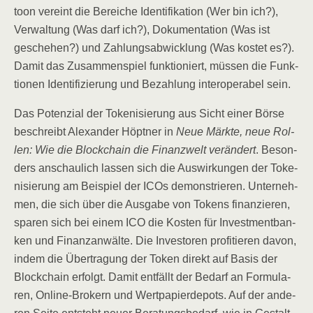
toon ver­eint die Berei­che Iden­ti­fi­ka­ti­on (Wer bin ich?),
Ver­wal­tung (Was darf ich?), Doku­men­ta­ti­on (Was ist
gesche­hen?) und Zah­lungs­ab­wick­lung (Was kos­tet es?).
Damit das Zusam­men­spiel funk­tio­niert, müs­sen die Funk­
tio­nen Iden­ti­fi­zie­rung und Bezah­lung inter­ope­ra­bel sein.
Das Poten­zi­al der Toke­ni­sie­rung aus Sicht einer Bör­se
beschreibt Alex­an­der Höpt­ner in
Neue Märk­te, neue Rol­
len: Wie die Block­chain die Finanz­welt ver­än­dert
. Beson­
ders anschau­lich las­sen sich die Aus­wir­kun­gen der Toke­
ni­sie­rung am Bei­spiel der ICOs demons­trie­ren. Unter­neh­
men, die sich über die Aus­ga­be von Tokens finan­zie­ren,
spa­ren sich bei einem ICO die Kos­ten für Invest­ment­ban­
ken und Finanz­an­wäl­te. Die Inves­to­ren pro­fi­tie­ren davon,
indem die Über­tra­gung der Token direkt auf Basis der
Block­chain erfolgt. Damit ent­fällt der Bedarf an For­mu­la­
ren, Online-Bro­kern und Wert­pa­pier­de­pots. Auf der ande­