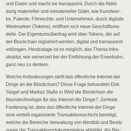
und Daten und macht sie trans­pa­rent. Durch die Abbil­
dung mate­ri­el­ler und imma­te­ri­el­ler Güter, wie Kunst­wer­
ke, Paten­te, Film­rech­te, und Unter­neh­men, durch digi­ta­le
Wert­mar­ken (Tokens), eröff­nen sich neue Geschäfts­mo­
del­le. Der Eigen­tums­über­trag wird über Tokens, die auf
der Block­chain regis­triert wer­den, digi­tal und trans­pa­rent
voll­zo­gen. Heut­zu­ta­ge ist es mög­lich, das The­ma Infra­
struk­tur, wie sei­ner­zeit bei der Ein­füh­rung der Eisen­bahn,
ganz neu zu denken.
Wel­che Anfor­de­run­gen stellt das öffent­li­che Inter­net der
Din­ge an die Block­chain? Die­se Fra­ge behan­deln Dirk
Sie­gel und Mar­kus Stul­le in
Wird die Block­chain die
Basis­tech­no­lo­gie für das Inter­net der Din­ge?
. Zen­tra­le
For­de­rung ist, dass das öffent­li­che Inter­net der Din­ge
eine ver­teilt orga­ni­sier­te Trans­ak­ti­ons­schicht benö­tigt,
wel­che die Berei­che Ver­wal­tung von Iden­ti­tät und Besitz
sowie die Trans­ak­ti­ons­do­ku­men­ta­ti­on abbil­det. Als Bei­