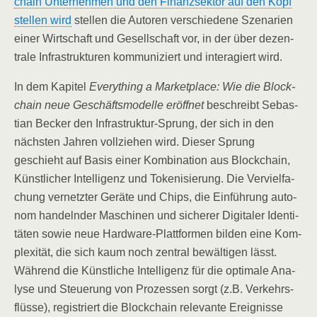
chain Unter­neh­men und den Finanz­sek­tor auf den Kopf
stel­len wird
stel­len die Autoren ver­schie­de­ne Sze­na­ri­en
einer Wirt­schaft und Gesell­schaft vor, in der über dezen­
tra­le Infra­struk­tu­ren kom­mu­ni­ziert und inter­agiert wird.
In dem Kapi­tel
Ever­y­thing a Mar­ket­place: Wie die Block­
chain neue Geschäfts­mo­del­le eröff­net
beschreibt Sebas­
ti­an Becker den Infra­struk­tur-Sprung, der sich in den
nächs­ten Jah­ren voll­zie­hen wird. Die­ser Sprung
geschieht auf Basis einer Kom­bi­na­ti­on aus Block­chain,
Künst­li­cher Intel­li­genz und Toke­ni­sie­rung. Die Ver­viel­fa­
chung ver­netz­ter Gerä­te und Chips, die Ein­füh­rung auto­
nom han­deln­der Maschi­nen und siche­rer Digi­ta­ler Iden­ti­
tä­ten sowie neue Hard­ware-Platt­for­men bil­den eine Kom­
ple­xi­tät, die sich kaum noch zen­tral bewäl­ti­gen lässt.
Wäh­rend die Künst­li­che Intel­li­genz für die opti­ma­le Ana­
ly­se und Steue­rung von Pro­zes­sen sorgt (z.B. Ver­kehrs­
flüs­se), regis­triert die Block­chain rele­van­te Ereig­nis­se