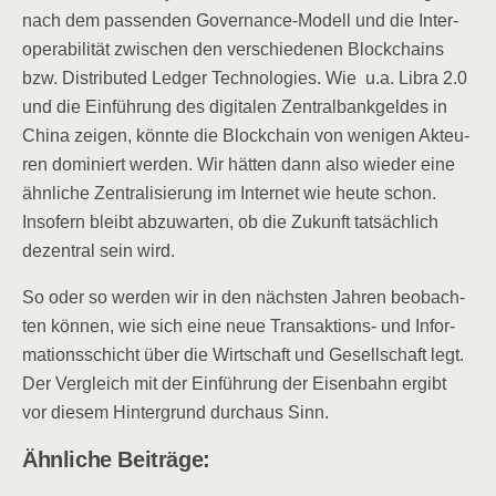
nach dem pas­sen­den Gover­nan­ce-Modell und die Inter­
ope­ra­bi­li­tät zwi­schen den ver­schie­de­nen Block­chains
bzw. Dis­tri­bu­ted Led­ger Tech­no­lo­gies. Wie u.a. Libra 2.0
und die Ein­füh­rung des digi­ta­len Zen­tral­bank­gel­des in
Chi­na zei­gen, könn­te die Block­chain von weni­gen Akteu­
ren domi­niert wer­den. Wir hät­ten dann also wie­der eine
ähn­li­che Zen­tra­li­sie­rung im Inter­net wie heu­te schon.
Inso­fern bleibt abzu­war­ten, ob die Zukunft tat­säch­lich
dezen­tral sein wird.
So oder so wer­den wir in den nächs­ten Jah­ren beob­ach­
ten kön­nen, wie sich eine neue Trans­ak­ti­ons- und Infor­
ma­ti­ons­schicht über die Wirt­schaft und Gesell­schaft legt.
Der Ver­gleich mit der Ein­füh­rung der Eisen­bahn ergibt
vor die­sem Hin­ter­grund durch­aus Sinn.
Ähn­li­che Beiträge: