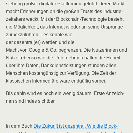
ste­hung gro­ßer digi­ta­ler Platt­for­men geführt, deren Markt­
macht Erin­ne­run­gen an die gro­ßen Trusts des Indus­trie­
zeit­al­ters weckt. Mit der Block­chain-Tech­no­lo­gie besteht
die Mög­lich­keit, das Inter­net wie­der an sei­ne
Ursprün­ge
zurück­zu­füh­ren – es könn­te wie­
der dezentral(er) wer­den und die
Macht von Goog­le & Co. begren­zen. Die Nut­ze­rin­nen und
Nut­zer eben­so wie die Unter­neh­men hät­ten die Hoheit
über ihre Daten, Bank­dienst­leis­tun­gen stün­den allen
Men­schen kos­ten­güns­tig zur Ver­fü­gung. Die Zeit der
klas­si­schen Inter­me­diä­re wäre end­gül­tig vorbei.
Bis dahin wird es noch ein wenig dau­ern. Ers­te Anzeich­
nen sind indes sichtbar.
In dem Buch
Die Zukunft ist dezen­tral. Wie die Block­