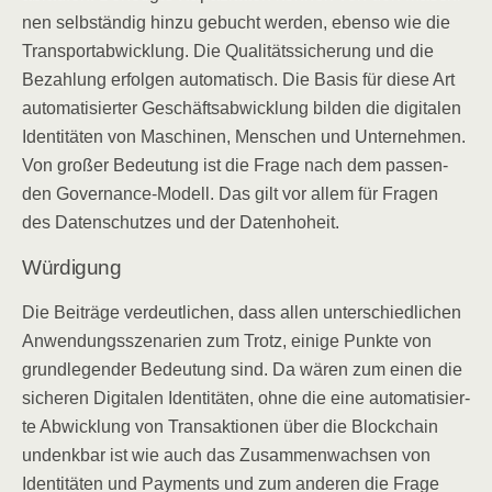
nen selb­stän­dig hin­zu gebucht wer­den, eben­so wie die
Trans­port­ab­wick­lung. Die Qua­li­täts­si­che­rung und die
Bezah­lung erfol­gen auto­ma­tisch. Die Basis für die­se Art
auto­ma­ti­sier­ter Geschäfts­ab­wick­lung bil­den die digi­ta­len
Iden­ti­tä­ten von Maschi­nen, Men­schen und Unter­neh­men.
Von gro­ßer Bedeu­tung ist die Fra­ge nach dem pas­sen­
den Gover­nan­ce-Modell. Das gilt vor allem für Fra­gen
des Daten­schut­zes und der Datenhoheit.
Wür­di­gung
Die Bei­trä­ge ver­deut­li­chen, dass allen unter­schied­li­chen
Anwen­dungs­sze­na­ri­en zum Trotz, eini­ge Punk­te von
grund­le­gen­der Bedeu­tung sind. Da wären zum einen die
siche­ren Digi­ta­len Iden­ti­tä­ten, ohne die eine auto­ma­ti­sier­
te Abwick­lung von Trans­ak­tio­nen über die Block­chain
undenk­bar ist wie auch das Zusam­men­wach­sen von
Iden­ti­tä­ten und Pay­ments und zum ande­ren die Fra­ge