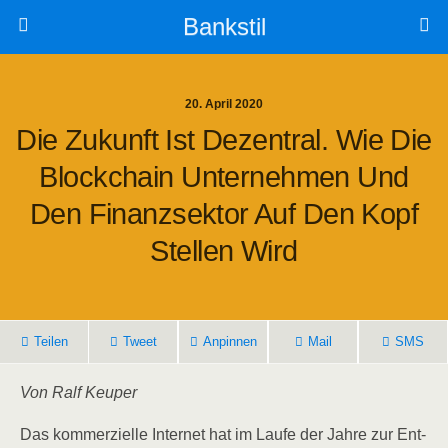
Bankstil
20. April 2020
Die Zukunft Ist Dezen­tral. Wie Die
Block­chain Unter­neh­men Und
Den Finanz­sek­tor Auf Den Kopf
Stel­len Wird
Tei­len
Tweet
Anpin­nen
Mail
SMS
Von Ralf Keuper
Das kom­mer­zi­el­le Inter­net hat im Lau­fe der Jah­re zur Ent­