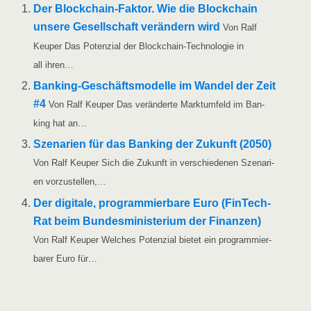
Der Block­chain-Fak­­tor. Wie die Block­chain
unse­re Gesell­schaft ver­än­dern wird
Von Ralf
Keu­per Das Poten­zi­al der Block­chain-Tech­­no­­lo­­gie in
all ihren…
Ban­king-Geschäfts­­­mo­­del­­le im Wan­del der Zeit
#4
Von Ralf Keu­per Das ver­än­der­te Markt­um­feld im Ban­
king hat an…
Sze­na­ri­en für das Ban­king der Zukunft (2050)
Von Ralf Keu­per Sich die Zukunft in ver­schie­de­nen Sze­na­ri­
en vorzustellen,…
Der digi­ta­le, pro­gram­mier­ba­re Euro (Fin­Tech­
Rat beim Bun­des­mi­nis­te­ri­um der Finan­zen)
Von Ralf Keu­per Wel­ches Poten­zi­al bie­tet ein pro­gram­mier­
ba­rer Euro für…