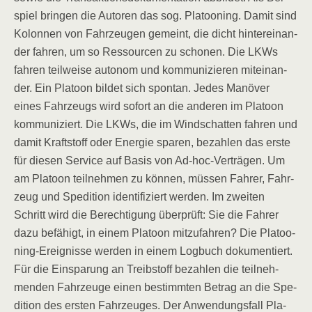
spiel brin­gen die Autoren das sog. Pla­too­ning. Damit sind
Kolon­nen von Fahr­zeu­gen gemeint, die dicht hin­ter­ein­an­
der fah­ren, um so Res­sour­cen zu scho­nen. Die LKWs
fah­ren teil­wei­se auto­nom und kom­mu­ni­zie­ren mit­ein­an­
der. Ein Pla­toon bil­det sich spon­tan. Jedes Manö­ver
eines Fahr­zeugs wird sofort an die ande­ren im Pla­toon
kom­mu­ni­ziert. Die LKWs, die im Wind­schat­ten fah­ren und
damit Kraft­stoff oder Ener­gie spa­ren, bezah­len das ers­te
für die­sen Ser­vice auf Basis von Ad-hoc-Ver­trä­gen. Um
am Pla­toon teil­neh­men zu kön­nen, müs­sen Fah­rer, Fahr­
zeug und Spe­di­ti­on iden­ti­fi­ziert wer­den. Im zwei­ten
Schritt wird die Berech­ti­gung über­prüft: Sie die Fah­rer
dazu befä­higt, in einem Pla­toon mit­zu­fah­ren? Die Pla­too­
ning-Ereig­nis­se wer­den in einem Log­buch doku­men­tiert.
Für die Ein­spa­rung an Treib­stoff bezah­len die teil­neh­
men­den Fahr­zeu­ge einen bestimm­ten Betrag an die Spe­
di­ti­on des ers­ten Fahr­zeu­ges. Der Anwen­dungs­fall Pla­