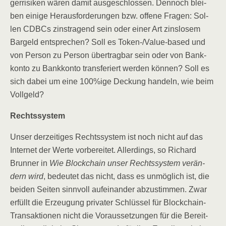
ger­ri­si­ken wären damit aus­ge­schlos­sen. Den­noch blei­
ben eini­ge Her­aus­for­de­run­gen bzw. offe­ne Fra­gen: Sol­
len CDBCs zinstra­gend sein oder einer Art zins­lo­sem
Bar­geld ent­spre­chen? Soll es Token-/Va­lue-based und
von Per­son zu Per­son über­trag­bar sein oder von Bank­
kon­to zu Bank­kon­to trans­fe­riert wer­den kön­nen? Soll es
sich dabei um eine 100%ige Deckung han­deln, wie beim
Vollgeld?
Rechts­sys­tem
Unser der­zei­ti­ges Rechts­sys­tem ist noch nicht auf das
Inter­net der Wer­te vor­be­rei­tet. Aller­dings, so Richard
Brun­ner in
Wie Block­chain unser Rechts­sys­tem ver­än­
dern wird
, bedeu­tet das nicht, dass es unmög­lich ist, die
bei­den Sei­ten sinn­voll auf­ein­an­der abzu­stim­men. Zwar
erfüllt die Erzeu­gung pri­va­ter Schlüs­sel für Block­chain-
Trans­ak­tio­nen nicht die Vor­aus­set­zun­gen für die Bereit­