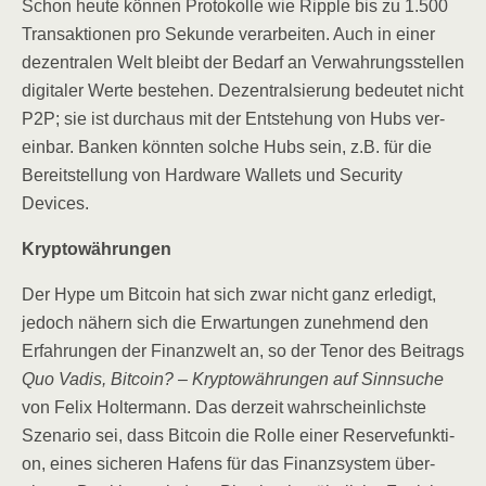
Schon heu­te kön­nen Pro­to­kol­le wie Ripp­le bis zu 1.500
Trans­ak­tio­nen pro Sekun­de ver­ar­bei­ten. Auch in einer
dezen­tra­len Welt bleibt der Bedarf an Ver­wah­rungs­stel­len
digi­ta­ler Wer­te bestehen. Dezen­tral­sie­rung bedeu­tet nicht
P2P; sie ist durch­aus mit der Ent­ste­hung von Hubs ver­
ein­bar. Ban­ken könn­ten sol­che Hubs sein, z.B. für die
Bereit­stel­lung von Hard­ware Wal­lets und Secu­ri­ty
Devices.
Kryp­to­wäh­run­gen
Der Hype um Bit­co­in hat sich zwar nicht ganz erle­digt,
jedoch nähern sich die Erwar­tun­gen zuneh­mend den
Erfah­run­gen der Finanz­welt an, so der Tenor des Bei­trags
Quo Vadis, Bit­co­in? – Kryp­to­wäh­run­gen auf Sinn­su­che
von Felix Hol­ter­mann. Das der­zeit wahr­schein­lichs­te
Sze­na­rio sei, dass Bit­co­in die Rol­le einer Reser­ve­funk­ti­
on, eines siche­ren Hafens für das Finanz­sys­tem über­