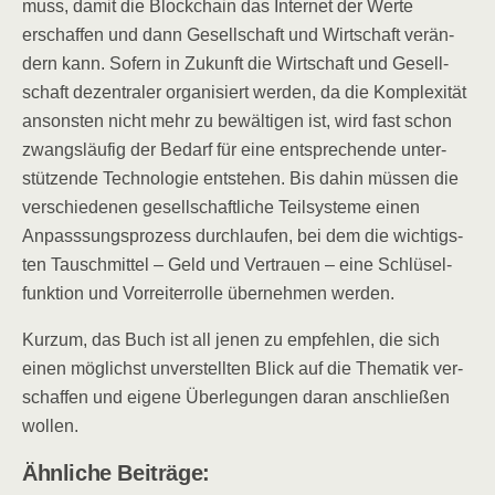
muss, damit die Block­chain das Inter­net der Wer­te
erschaf­fen und dann Gesell­schaft und Wirt­schaft ver­än­
dern kann. Sofern in Zukunft die Wirt­schaft und Gesell­
schaft dezen­tra­ler orga­ni­siert wer­den, da die Kom­ple­xi­tät
ansons­ten nicht mehr zu bewäl­ti­gen ist, wird fast schon
zwangs­läu­fig der Bedarf für eine ent­spre­chen­de unter­
stüt­zen­de Tech­no­lo­gie ent­ste­hen. Bis dahin müs­sen die
ver­schie­de­nen gesell­schaft­li­che Teil­sys­te­me einen
Anpass­sungs­pro­zess durch­lau­fen, bei dem die wich­tigs­
ten Tausch­mit­tel – Geld und Ver­trau­en – eine Schlüsel­
funk­ti­on und Vor­rei­ter­rol­le über­neh­men werden.
Kurz­um, das Buch ist all jenen zu emp­feh­len, die sich
einen mög­lichst unver­stell­ten Blick auf die The­ma­tik ver­
schaf­fen und eige­ne Über­le­gun­gen dar­an anschlie­ßen
wollen.
Ähn­li­che Beiträge: