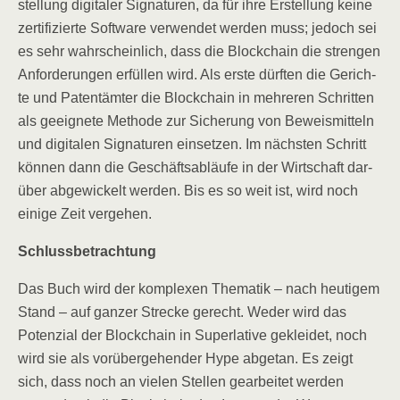
stel­lung digi­ta­ler Signa­tu­ren, da für ihre Erstel­lung kei­ne
zer­ti­fi­zier­te Soft­ware ver­wen­det wer­den muss; jedoch sei
es sehr wahr­schein­lich, dass die Block­chain die stren­gen
Anfor­de­run­gen erfül­len wird. Als ers­te dürf­ten die Gerich­
te und Patent­äm­ter die Block­chain in meh­re­ren Schrit­ten
als geeig­ne­te Metho­de zur Siche­rung von Beweis­mit­teln
und digi­ta­len Signa­tu­ren ein­set­zen. Im nächs­ten Schritt
kön­nen dann die Geschäfts­ab­läu­fe in der Wirt­schaft dar­
über abge­wi­ckelt wer­den. Bis es so weit ist, wird noch
eini­ge Zeit vergehen.
Schluss­be­trach­tung
Das Buch wird der kom­ple­xen The­ma­tik – nach heu­ti­gem
Stand – auf gan­zer Stre­cke gerecht. Weder wird das
Poten­zi­al der Block­chain in Super­la­ti­ve geklei­det, noch
wird sie als vor­über­ge­hen­der Hype abge­tan. Es zeigt
sich, dass noch an vie­len Stel­len gear­bei­tet wer­den