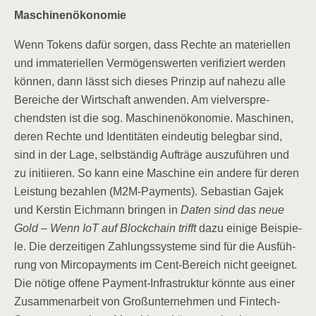
Maschi­nen­öko­no­mie
Wenn Tokens dafür sor­gen, dass Rech­te an mate­ri­el­len
und imma­te­ri­el­len Ver­mö­gens­wer­ten veri­fi­ziert wer­den
kön­nen, dann lässt sich die­ses Prin­zip auf nahe­zu alle
Berei­che der Wirt­schaft anwen­den. Am viel­ver­spre­
chends­ten ist die sog. Maschi­nen­öko­no­mie. Maschi­nen,
deren Rech­te und Iden­ti­tä­ten ein­deu­tig beleg­bar sind,
sind in der Lage, selb­stän­dig Auf­trä­ge aus­zu­füh­ren und
zu initi­ie­ren. So kann eine Maschi­ne ein ande­re für deren
Leis­tung bezah­len (M2M-Pay­ments). Sebas­ti­an Gajek
und Kers­tin Eich­mann brin­gen in
Daten sind das neue
Gold – Wenn IoT auf Block­chain trifft
dazu eini­ge Bei­spie­
le. Die der­zei­ti­gen Zah­lungs­sys­te­me sind für die Aus­füh­
rung von Mir­co­pay­ments im Cent-Bereich nicht geeig­net.
Die nöti­ge offe­ne Pay­ment-Infra­struk­tur könn­te aus einer
Zusam­men­ar­beit von Groß­un­ter­neh­men und Fin­tech-