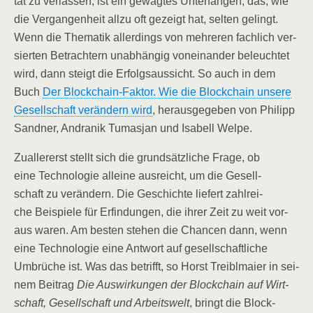
tät zu ver­las­sen, ist ein gewag­tes Unter­fan­gen, das, wie
die Ver­gan­gen­heit all­zu oft gezeigt hat, sel­ten gelingt.
Wenn die The­ma­tik aller­dings von meh­re­ren fach­lich ver­
sier­ten Betrach­tern unab­hän­gig von­ein­an­der beleuch­tet
wird, dann steigt die Erfolgs­aus­sicht. So auch in dem
Buch
Der Block­chain-Fak­tor. Wie die Block­chain unse­re
Gesell­schaft ver­än­dern wird
, her­aus­ge­ge­ben von Phil­ipp
Sand­ner, Andra­nik Tumas­jan und Isa­bell Welpe.
Zual­ler­erst stellt sich die grund­sätz­li­che Fra­ge, ob
eine Tech­no­lo­gie allei­ne aus­reicht, um die Gesell­
schaft zu ver­än­dern. Die Geschich­te lie­fert zahl­rei­
che Bei­spie­le für Erfin­dun­gen, die ihrer Zeit zu weit vor­
aus waren. Am bes­ten ste­hen die Chan­cen dann, wenn
eine Tech­no­lo­gie eine Ant­wort auf gesell­schaft­li­che
Umbrü­che ist. Was das betrifft, so Horst Treiblmai­er in sei­
nem Bei­trag
Die Aus­wir­kun­gen der Block­chain auf Wirt­
schaft, Gesell­schaft und Arbeits­welt
, bringt die Block­