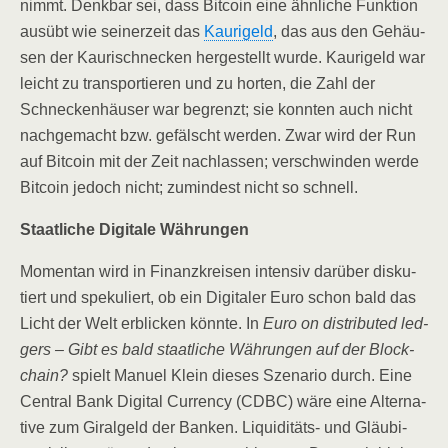
nimmt. Denk­bar sei, dass Bit­co­in eine ähn­li­che Funk­ti­on
aus­übt wie sei­ner­zeit das
Kaur­igeld
, das aus den Gehäu­
sen der Kau­ri­schne­cken her­ge­stellt wur­de. Kaur­igeld war
leicht zu trans­por­tie­ren und zu hor­ten, die Zahl der
Schne­cken­häu­ser war begrenzt; sie konn­ten auch nicht
nach­ge­macht bzw. gefälscht wer­den. Zwar wird der Run
auf Bit­co­in mit der Zeit nach­las­sen; ver­schwin­den wer­de
Bit­co­in jedoch nicht; zumin­dest nicht so schnell.
Staat­li­che Digi­ta­le Währungen
Momen­tan wird in Finanz­krei­sen inten­siv dar­über dis­ku­
tiert und spe­ku­liert, ob ein Digi­ta­ler Euro schon bald das
Licht der Welt erbli­cken könn­te. In
Euro on dis­tri­bu­ted led­
gers – Gibt es bald staat­li­che Wäh­run­gen auf der Block­
chain?
spielt Manu­el Klein die­ses Sze­na­rio durch. Eine
Cen­tral Bank Digi­tal Cur­ren­cy (CDBC) wäre eine Alter­na­
ti­ve zum Giral­geld der Ban­ken. Liqui­di­täts- und Gläu­bi­