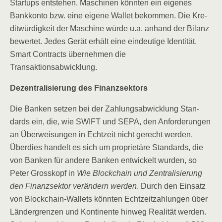
Start­ups ent­ste­hen. Maschi­nen könn­ten ein eige­nes
Bank­kon­to bzw. eine eige­ne Wal­let bekom­men. Die Kre­
dit­wür­dig­keit der Maschi­ne wür­de u.a. anhand der Bilanz
bewer­tet. Jedes Gerät erhält eine ein­deu­ti­ge Iden­ti­tät.
Smart Con­tracts über­neh­men die
Transaktionsabwicklung.
Dezen­tra­li­sie­rung des Finanzsektors
Die Ban­ken set­zen bei der Zah­lungs­ab­wick­lung Stan­
dards ein, die, wie SWIFT und SEPA, den Anfor­de­run­gen
an Über­wei­sun­gen in Echt­zeit nicht gerecht wer­den.
Über­dies han­delt es sich um pro­prie­tä­re Stan­dards, die
von Ban­ken für ande­re Ban­ken ent­wi­ckelt wur­den, so
Peter Gross­kopf in
Wie Block­chain und Zen­tra­li­sie­rung
den Finanz­sek­tor ver­än­dern wer­den
. Durch den Ein­satz
von Block­chain-Wal­lets könn­ten Echt­zeit­zah­lun­gen über
Län­der­gren­zen und Kon­ti­nen­te hin­weg Rea­li­tät wer­den.