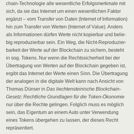
chain-Tech­no­lo­gie alle wesent­li­che Erfolgs­merk­ma­le mit
sich, da sie das Inter­net um einen wesent­li­chen Fak­tor
ergänzt – vom Trans­fer von Daten (Inter­net of Infor­ma­ti­on)
hin zum Trans­fer von Wer­ten (Inter­net of Value). Anders
als Infor­ma­tio­nen dür­fen Wer­te nicht kopier­bar und belie­
big repro­du­zier­bar sein. Ein Weg, die Nicht-Repro­du­zier­
bar­keit der Wer­te auf der Block­chain zu sichern, besteht
in sog. Tokens. Nur wenn die Rechts­si­cher­heit bei der
Über­tra­gung von Wer­ten auf der Block­chain gege­ben ist,
ergibt das Inter­net der Wer­te einen Sinn. Die Über­tra­gung
der ana­lo­gen in die digi­ta­le Welt kann nach Ansicht von
Tho­mas Dün­s­er in
Das liech­ten­stei­ni­sche Block­chain-
Gesetz: Recht­li­che Grund­la­gen für die Token-Öko­no­mie
nur über die Rech­te gelin­gen. Folg­lich muss es mög­lich
sein, das Eigen­tum an einem Auto unter Ver­wen­dung
eines Tokens über­ge­hen zu las­sen, der die­ses Recht
repräsentiert.