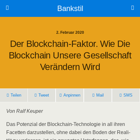
Bankstil
2. Februar 2020
Der Block­chain-Fak­tor. Wie Die
Block­chain Unse­re Gesell­schaft
Ver­än­dern Wird
Tei­len
Tweet
Anpin­nen
Mail
SMS
Von Ralf Keuper
Das Poten­zi­al der Block­chain-Tech­no­lo­gie in all ihren
Facet­ten dar­zu­stel­len, ohne dabei den Boden der Rea­li­