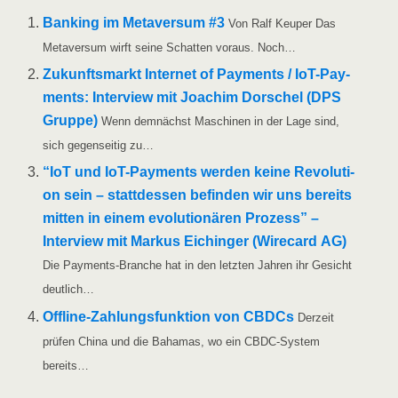
Ban­king im Meta­ver­sum #3
Von Ralf Keu­per Das
Meta­ver­sum wirft sei­ne Schat­ten vor­aus. Noch…
Zukunfts­markt Inter­net of Pay­ments /​​ IoT-Pay­­
ments: Inter­view mit Joa­chim Dor­schel (DPS
Grup­pe)
Wenn dem­nächst Maschi­nen in der Lage sind,
sich gegen­sei­tig zu…
“IoT und IoT-Pay­­ments wer­den kei­ne Revo­lu­ti­
on sein – statt­des­sen befin­den wir uns bereits
mit­ten in einem evo­lu­tio­nä­ren Pro­zess” –
Inter­view mit Mar­kus Eichin­ger (Wire­card AG)
Die Pay­­ments-Bran­che hat in den letz­ten Jah­ren ihr Gesicht
deutlich…
Off­­li­ne-Zah­­lungs­­­fun­k­­ti­on von CBDCs
Der­zeit
prü­fen Chi­na und die Baha­mas, wo ein CBDC-Sys­­tem
bereits…