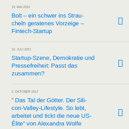
19. MAI 2022
Bolt – ein schwer ins Strau­
cheln gera­te­nes Vor­zei­ge –
Fintech-Startup
15. JULI 2021
Start­up-Sze­ne, Demo­kra­tie und
Pres­se­frei­heit: Passt das
zusammen?
2. OKTOBER 2017
” Das Tal der Göt­ter. Der Sili­
con-Val­ley-Life­style. So lebt,
arbei­tet und tickt die neue US-
Éli­te” von Alex­an­dra Wolfe