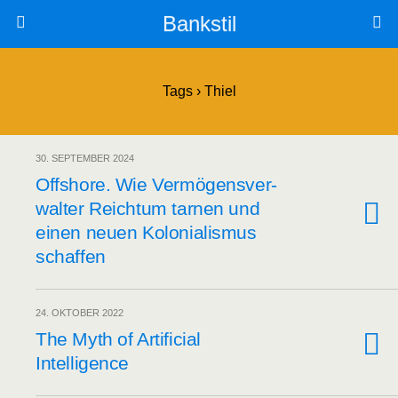
Bankstil
Tags › Thiel
30. SEPTEMBER 2024
Off­shore. Wie Ver­mö­gens­ver­
wal­ter Reich­tum tar­nen und
einen neu­en Kolo­nia­lis­mus
schaffen
24. OKTOBER 2022
The Myth of Arti­fi­ci­al
Intelligence