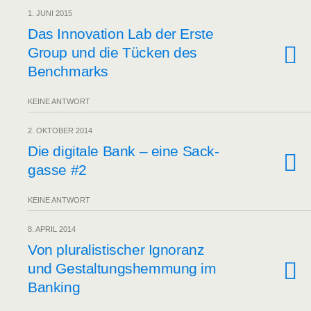
1. JUNI 2015
Das Inno­va­ti­on Lab der Ers­te
Group und die Tücken des
Benchmarks
KEINE ANTWORT
2. OKTOBER 2014
Die digi­ta­le Bank – eine Sack­
gas­se #2
KEINE ANTWORT
8. APRIL 2014
Von plu­ra­lis­ti­scher Igno­ranz
und Gestal­tungs­hem­mung im
Banking