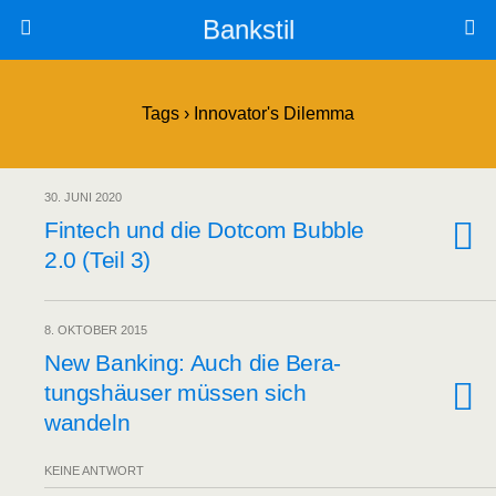
Bankstil
Tags › Innovator's Dilemma
30. JUNI 2020
Fin­tech und die Dot­com Bubble
2.0 (Teil 3)
8. OKTOBER 2015
New Ban­king: Auch die Bera­
tungs­häu­ser müs­sen sich
wandeln
KEINE ANTWORT