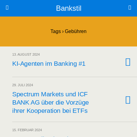
Bankstil
Tags › Gebühren
13. AUGUST 2024
KI-Agen­ten im Ban­king #1
29. JULI 2024
Spec­trum Mar­kets und ICF
BANK AG über die Vor­zü­ge
ihrer Koope­ra­ti­on bei ETFs
15. FEBRUAR 2024