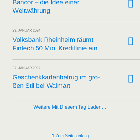
Ban­cor – die Idee einer
Weltwährung
29. JANUAR 2024
Volks­bank Rhein­heim räumt
Fin­tech 50 Mio. Kre­dit­li­nie ein
24. JANUAR 2024
Geschenk­kar­ten­be­trug im gro­
ßen Stil bei Walmart
Weitere Mit Diesem Tag Laden…
Zum Seitenanfang