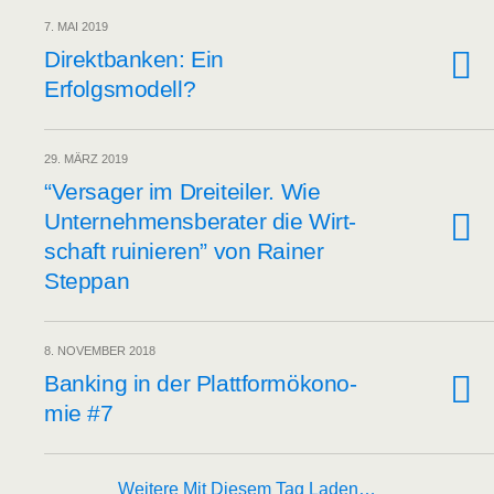
7. MAI 2019
Direkt­ban­ken: Ein
Erfolgsmodell?
29. MÄRZ 2019
“Ver­sa­ger im Drei­tei­ler. Wie
Unter­neh­mens­be­ra­ter die Wirt­
schaft rui­nie­ren” von Rai­ner
Steppan
8. NOVEMBER 2018
Ban­king in der Platt­form­öko­no­
mie #7
Weitere Mit Diesem Tag Laden…