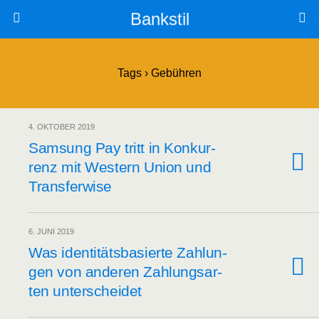
Bankstil
Tags › Gebühren
4. OKTOBER 2019
Sam­sung Pay tritt in Kon­kur­
renz mit Wes­tern Uni­on und
Transferwise
6. JUNI 2019
Was iden­ti­täts­ba­sier­te Zah­lun­
gen von ande­ren Zah­lungs­ar­
ten unterscheidet