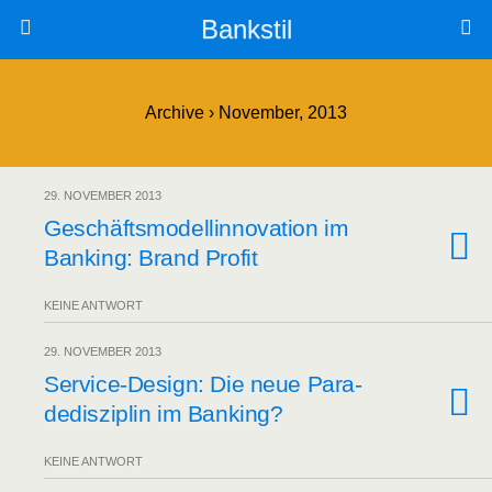
Bankstil
Archive › November, 2013
29. NOVEMBER 2013
Geschäfts­mo­del­lin­no­va­ti­on im
Ban­king: Brand Profit
KEINE ANTWORT
29. NOVEMBER 2013
Ser­vice-Design: Die neue Para­
de­dis­zi­plin im Banking?
KEINE ANTWORT