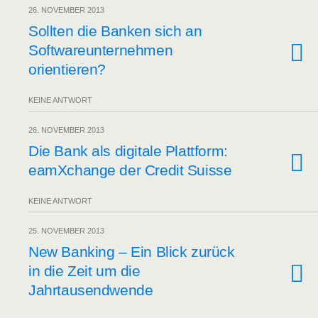
26. NOVEMBER 2013
Soll­ten die Ban­ken sich an
Soft­ware­un­ter­neh­men
orientieren?
KEINE ANTWORT
26. NOVEMBER 2013
Die Bank als digi­ta­le Platt­form:
eamX­ch­an­ge der Cre­dit Suisse
KEINE ANTWORT
25. NOVEMBER 2013
New Ban­king – Ein Blick zurück
in die Zeit um die
Jahrtausendwende