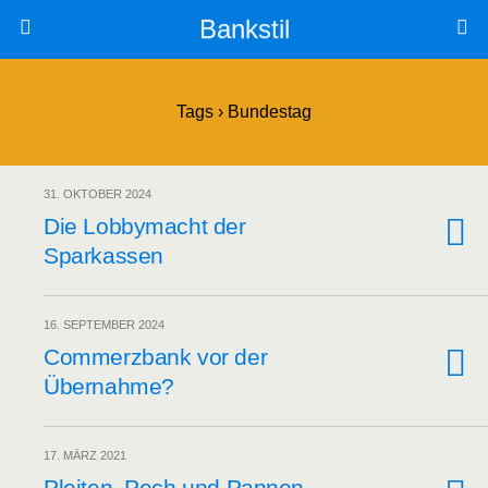
Bankstil
Tags › Bundestag
31. OKTOBER 2024
Die Lob­by­macht der
Sparkassen
16. SEPTEMBER 2024
Com­merz­bank vor der
Übernahme?
17. MÄRZ 2021
Plei­ten, Pech und Pan­nen