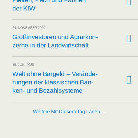
der KfW
24. NOVEMBER 2020
Groß­in­ves­to­ren und Agrar­kon­
zer­ne in der Landwirtschaft
19. JUNI 2020
Welt ohne Bar­geld – Ver­än­de­
run­gen der klas­si­schen Ban­
ken- und Bezahlsysteme
Weitere Mit Diesem Tag Laden…