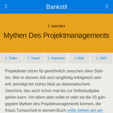
Bankstil
7. Juni 2023
Mythen Des Projektmanagements
Tei­len
Tweet
Anpin­nen
Mail
SMS
Pro­jekt­lei­ter sit­zen für gewöhn­lich zwi­schen allen Stüh­
len. Wer in die­sem Job also lang­fris­tig erfolg­reich sein
will, benö­tigt ein hohes Maß an diplo­ma­ti­schem
Geschick, das auch schon mal bis zur Selbst­auf­ga­be
gehen kann. Vor allem aber soll­te er oder sie die 55 gän­
gigs­ten Mythen des Pro­jekt­ma­nage­ments ken­nen, die
Klaus Tumu­scheit in sei­nem Buch
»Alle zie­hen am sel­