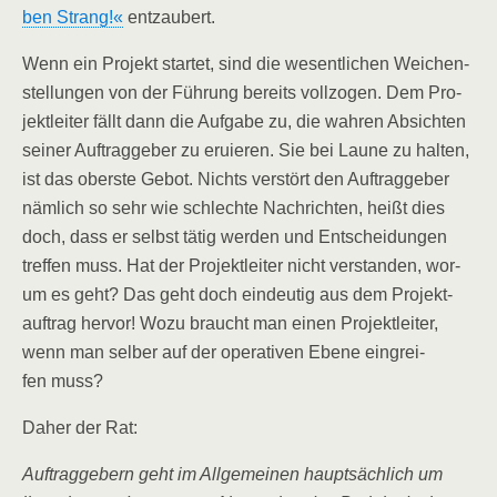
ben Strang!«
entzaubert.
Wenn ein Pro­jekt star­tet, sind die wesent­li­chen Wei­chen­
stel­lun­gen von der Füh­rung bereits voll­zo­gen. Dem Pro­
jekt­lei­ter fällt dann die Auf­ga­be zu, die wah­ren Absich­ten
sei­ner Auf­trag­ge­ber zu eru­ie­ren. Sie bei Lau­ne zu hal­ten,
ist das obers­te Gebot. Nichts ver­stört den Auf­trag­ge­ber
näm­lich so sehr wie schlech­te Nach­rich­ten, heißt dies
doch, dass er selbst tätig wer­den und Ent­schei­dun­gen
tref­fen muss. Hat der Pro­jekt­lei­ter nicht ver­stan­den, wor­
um es geht? Das geht doch ein­deu­tig aus dem Pro­jekt­
auf­trag her­vor! Wozu braucht man einen Pro­jekt­lei­ter,
wenn man sel­ber auf der ope­ra­ti­ven Ebe­ne ein­grei­
fen muss?
Daher der Rat:
Auf­trag­ge­bern geht im All­ge­mei­nen haupt­säch­lich um