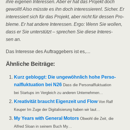
ihre eige­nen Inter­es­sen. Aber er hat das Pro­jekt doch
gewollt! Also müss­te es ihn doch inter­es­sie­ren!. Sicher. Er
inter­es­siert sich für das Pro­jekt, aber nicht für des­sen Pro­
ble­me. Er hat ande­re Inter­es­sen. Ergo: Wenn Sie wol­len,
dass er Sie unter­stützt – spre­chen Sie die­se Inter­es­
sen an.
Das Inter­es­se des Auf­trag­ge­bers ist es,…
Ähn­li­che Beiträge:
Kurz gebloggt: Die unge­wöhn­lich hohe Per­so­
nal­fluk­tua­ti­on bei N26
Dass die Per­so­nal­fluk­tua­ti­on
bei Start­ups im Ver­gleich zu ande­ren Unternehmen…
Krea­ti­vi­tät braucht Eigen­zeit und Flow
Von Ralf
Keu­per Im Zuge der Digi­ta­li­sie­rung haben wir laut…
My Years with Gene­ral Motors
Obwohl die Zeit, die
Alfred Slo­an in sei­nem Buch My…