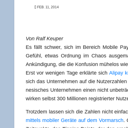
FEB. 11, 2014
Von Ralf Keuper
Es fällt schwer, sich im Bereich Mobi­le Pa
Gefühl, etwas Ord­nung im Cha­os aus­ge
Ankün­di­gung, die die Kon­fu­si­on mühe­los wi
Erst vor weni­gen Tage erklär­te sich
Ali­pay 
sich das Unter­neh­men auf die Nut­zer­zah­len 
ne­si­sches Unter­neh­men einen nicht unbe­trächt
wir­ken selbst 300 Mil­lio­nen regis­trier­ter Nu
Trotz­dem las­sen sich die Zah­len nicht ein­f
mit­tels mobi­ler Gerä­te auf dem Vor­marsch
. 