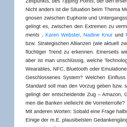
Zeit­punkts, des
Tip­ping Points
, der den erse
Nicht anders ist die Situa­ti­on beim The­ma M
gno­sen zwi­schen Eupho­rie und Unter­gangs­
gelingt es, zwi­schen den Extre­men zu ver­mi
ments
,
Karen Webs­ter
,
Nadi­ne Knur
und
bzw. Stra­te­gi­schen Alli­an­zen (wie aktu­el
flüch­ti­ger Trend zu erken­nen. Einer­seits w
aber ist man unschlüs­sig, wel­che Tech­no­lo
Weara­bles, NFC, Blue­tooth oder Emu­la­tio­n
Geschlos­se­nes Sys­tem? Wel­chen Ein­fluss 
Stan­dard soll man den Vor­zug geben bzw. s
gelingt der ent­schei­den­de Zug – Ama­zon, G
men die Ban­ken viel­leicht die Vorreiterrolle?
Mit ande­ren Wor­ten: Sobald eine Fra­ge halb
Eini­ge der m.E. plau­si­bels­ten Gedan­ken­g