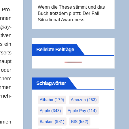
Wenn die The­se stimmt und das
d Pro­
Buch trotz­dem platzt: Der Fall
innen
Situa­tio­nal Awareness
l­pay­
ti­ven
ls ein
Beliebte Beiträge
­seits
­haupt
 oder
­chem
Schlag­wör­ter
h­men
­neh­
Alibaba
(179)
Amazon
(253)
Apple
(343)
Apple Pay
(114)
am­men
Banken
(981)
BIS
(552)