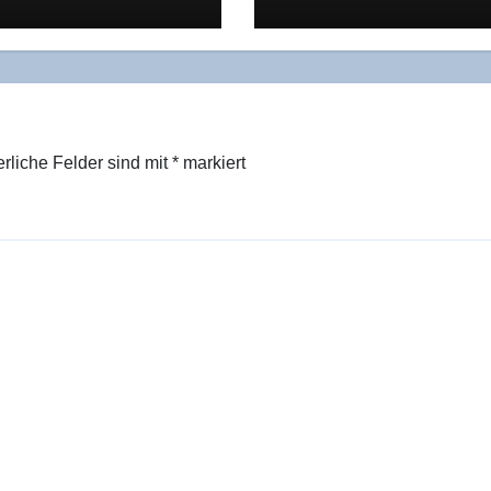
ust 2025 wirk­
2040” rich­tig sieht
zeigt
was es verschweig
erliche Felder sind mit
*
markiert