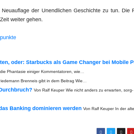
 Neu­auf­la­ge der Unend­li­chen Geschich­te zu tun. Die 
e Zeit wei­ter gehen.
llpunkte
o­ma­ten, oder: Star­bucks als Game Chan­ger bei Mobi­le 
ie Phan­ta­sie eini­ger Kom­men­ta­to­ren, wie…
rie­de­mann Brenn­eis gibt in dem Bei­trag Wie…
 Durch­bruch?
Von Ralf Keu­per Wie nicht anders zu erwar­ten, sorg­
 das Ban­king domi­nie­ren wer­den
Von Ralf Keu­per In der alt