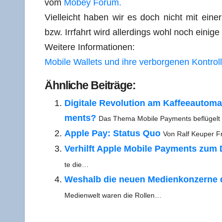
vom
Mobey Forum.
Viel­leicht haben wir es doch nicht mit einer
bzw. Irr­fahrt wird aller­dings wohl noch eini­g
Wei­te­re Informationen:
Mobi­le Wal­lets und ihre ver­bor­ge­nen Kontro
Ähn­li­che Beiträge:
Digi­ta­le Revo­lu­ti­on am Kaf­fee­au­t
ments?
Das The­ma Mobi­le Pay­ments beflü­gelt d
Apple Pay: Sta­tus Quo
Von Ralf Keu­per F
Ver­hilft Apple Mobi­le Pay­ments zum
te die…
Wes­halb die neu­en Medi­en­kon­zer­ne
Medi­en­welt waren die Rollen…