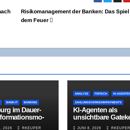
nach
Risi­ko­ma­nage­ment der Ban­ken: Das Spiel
dem Feuer
ANALYSE
FINTECH
KI-AGENTE
E
BANK-IT
BANKING
ZAHLUNGSVERKEHR/PAYMENTS
urg im Dau­er­
KI-Agen­ten als
­for­ma­ti­ons­mo­
unsicht­ba­re Gate­k
Was der Jah­res­
per – Was „Fin­tech
1, 2026
RKEUPER
JUNI 8, 2026
RKEUPE