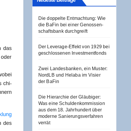
Neu­es­te Beiträge
Die dop­pel­te Ent­mach­tung: Wie
die BaFin bei einer Genos­sen­
schafts­bank durchgreift
Der Levera­ge-Effekt von 1929 bei
n das
geschlos­se­nen Investmentfonds
 oder
Zwei Lan­des­ban­ken, ein Mus­ter:
wobei
NordLB und Hela­ba im Visier
der BaFin
s chi­
h­nern
Die Hier­ar­chie der Gläu­bi­ger:
Was eine Schul­den­kom­mis­si­on
aus dem 18. Jahr­hun­dert über
k­lung
moder­ne Sanie­rungs­ver­fah­ren
ch des
verrät