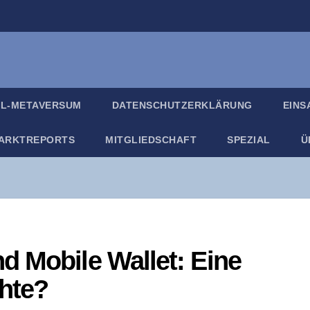
IL-META­VER­SUM
DATEN­SCHUTZ­ER­KLÄ­RUNG
EIN­
ARKT­RE­PORTS
MIT­GLIED­SCHAFT
SPE­ZI­AL
Ü
d Mobi­le Wal­let: Eine
chte?