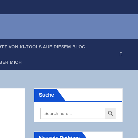
SATZ VON KI-TOOLS AUF DIE­SEM BLOG
BER MICH
Suche
Search Button
Search
for: