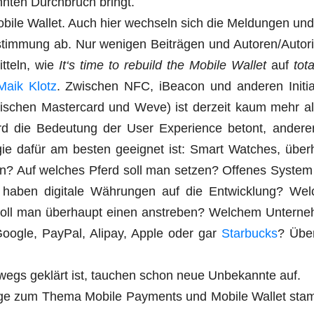
hn­ten Durch­bruch bringt.
obi­le Wal­let. Auch hier wech­seln sich die Mel­dun­gen un
stim­mung ab. Nur weni­gen Bei­trä­gen und Autoren/​Autor
t­teln, wie
It‘s time to rebuild the Mobi­le Wal­let
auf
tota
Maik Klotz
. Zwi­schen NFC, iBe­a­con und ande­ren Initia­
l zwi­schen Mas­ter­card und Weve) ist der­zeit kaum mehr a
ird die Bedeu­tung der User Expe­ri­ence betont, ande­rer
­gie dafür am bes­ten geeig­net ist: Smart Wat­ches, über
en? Auf wel­ches Pferd soll man set­zen? Offe­nes Sys­tem
haben digi­ta­le Wäh­run­gen auf die Ent­wick­lung? Wel
oll man über­haupt einen anstre­ben? Wel­chem Unter­ne
oog­le, Pay­Pal, Ali­pay, Apple oder gar
Star­bucks
? Über
­wegs geklärt ist, tau­chen schon neue Unbe­kann­te auf.
än­ge zum The­ma Mobi­le Pay­ments und Mobi­le Wal­let st