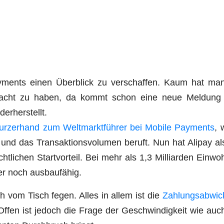
y­ments einen Über­blick zu ver­schaf­fen. Kaum hat ma
­macht zu haben, da kommt schon eine neue Mel­dung
ederherstellt.
kur­zer­hand zum Welt­markt­füh­rer bei Mobi­le Pay­ments
, 
und das Trans­ak­ti­ons­vo­lu­men beruft. Nun hat Ali­pay al
­li­chen Start­vor­teil. Bei mehr als 1,3 Mil­li­ar­den Ein­wo
t­zer noch ausbaufähig.
ach vom Tisch fegen. Alles in allem ist die
Zah­lungs­ab­wic
Offen ist jedoch die Fra­ge der Geschwin­dig­keit wie au