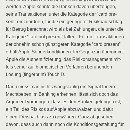
wer­den. Apple konn­te die Ban­ken davon über­zeu­gen,
sei­ne Trans­ak­tio­nen unter die Kate­go­rie der “card pre­
sent” ein­zu­ord­nen, für die ein gerin­ge­rer Risi­ko­auf­schlag
für Betrug berech­net wird als bei Zah­lun­gen, die unter die
Kate­go­rie “card not pre­sent” fal­len. Für die Trans­ak­tio­nen
der ohne­hin schon güns­ti­ge­ren Kate­go­rie “card pre­sent”
erhält Apple Son­der­kon­di­tio­nen. Im Gegen­zug über­nimmt
Apple die Authen­ti­fi­zie­rung, das Risi­ko­ma­nage­ment mit­
tels sei­ner auf bio­me­tri­schen Ver­fah­ren beru­hen­den
Lösung (fin­ger­print) TouchID.
Dar­in muss man nicht zwangs­läu­fig ein Signal für ein
Macht­be­ben im Ban­king erken­nen, lässt sich doch das
Argu­ment vor­brin­gen, dass es den Ban­ken gelun­gen ist,
ein Teil des Risi­kos auf Apple abzu­wäl­zen und dafür
einen Preis­nach­lass zu gewäh­ren. Ganz abge­se­hen
davon, dass auch dann noch die Kon­di­ti­ons­ge­stal­tung für