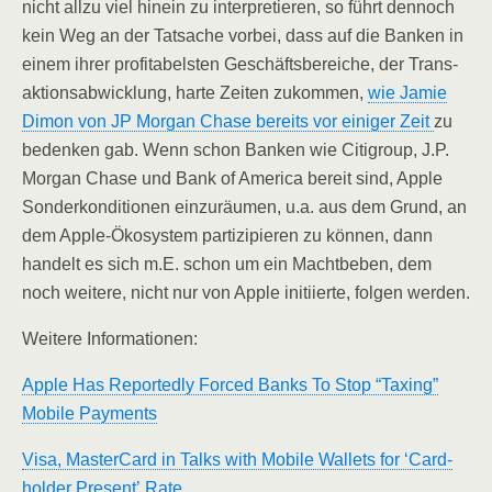
nicht all­zu viel hin­ein zu inter­pre­tie­ren, so führt den­noch
kein Weg an der Tat­sa­che vor­bei, dass auf die Ban­ken in
einem ihrer pro­fi­ta­bels­ten Geschäfts­be­rei­che, der Trans­
ak­ti­ons­ab­wick­lung, har­te Zei­ten zukom­men,
wie Jamie
Dimon von JP Mor­gan Cha­se bereits vor eini­ger Zeit
zu
beden­ken gab. Wenn schon Ban­ken wie Citigroup, J.P.
Mor­gan Cha­se und Bank of Ame­ri­ca bereit sind, Apple
Son­der­kon­di­tio­nen ein­zu­räu­men, u.a. aus dem Grund, an
dem Apple-Öko­sys­tem par­ti­zi­pie­ren zu kön­nen, dann
han­delt es sich m.E. schon um ein Macht­be­ben, dem
noch wei­te­re, nicht nur von Apple initi­ier­te, fol­gen werden.
Wei­te­re Informationen:
Apple Has Repor­ted­ly Forced Banks To Stop “Taxing”
Mobi­le Payments
Visa, Mas­ter­Card in Talks with Mobi­le Wal­lets for ‘Card­
hol­der Pre­sent’ Rate