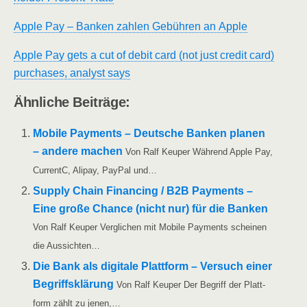
Apple Pay – Ban­ken zah­len Gebüh­ren an Apple
Apple Pay gets a cut of debit card (not just cre­dit card)
purcha­ses, ana­lyst says
Ähn­li­che Beiträge:
Mobi­le Pay­ments – Deut­sche Ban­ken pla­nen
– ande­re machen
Von Ralf Keu­per Wäh­rend Apple Pay,
Cur­rentC, Ali­pay, Pay­Pal und…
Sup­p­ly Chain Finan­cing /​​ B2B Pay­ments –
Eine gro­ße Chan­ce (nicht nur) für die Ban­ken
Von Ralf Keu­per Ver­gli­chen mit Mobi­le Pay­ments schei­nen
die Aussichten…
Die Bank als digi­ta­le Platt­form – Ver­such einer
Begriffs­klä­rung
Von Ralf Keu­per Der Begriff der Platt­
form zählt zu jenen,…