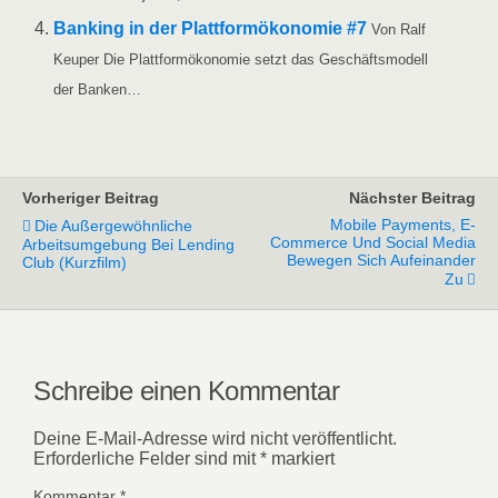
Ban­king in der Platt­form­öko­no­mie #7
Von Ralf
Keu­per Die Platt­form­öko­no­mie setzt das Geschäfts­mo­dell
der Banken…
Vorheriger Beitrag
Nächster Beitrag
Mobile Payments, E-
Die Außergewöhnliche
Commerce Und Social Media
Arbeitsumgebung Bei Lending
Bewegen Sich Aufeinander
Club (Kurzfilm)
Zu
Schreibe einen Kommentar
Deine E-Mail-Adresse wird nicht veröffentlicht.
Erforderliche Felder sind mit
*
markiert
Kommentar
*