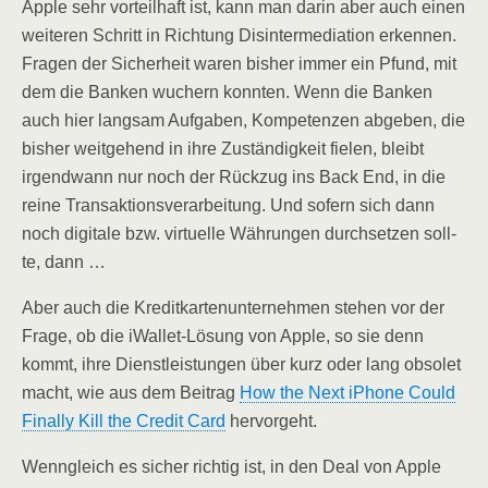
Apple sehr vor­teil­haft ist, kann man dar­in aber auch einen
wei­te­ren Schritt in Rich­tung Dis­in­ter­me­dia­ti­on erken­nen.
Fra­gen der Sicher­heit waren bis­her immer ein Pfund, mit
dem die Ban­ken wuchern konn­ten. Wenn die Ban­ken
auch hier lang­sam Auf­ga­ben, Kom­pe­ten­zen abge­ben, die
bis­her weit­ge­hend in ihre Zustän­dig­keit fie­len, bleibt
irgend­wann nur noch der Rück­zug ins Back End, in die
rei­ne Trans­ak­ti­ons­ver­ar­bei­tung. Und sofern sich dann
noch digi­ta­le bzw. vir­tu­el­le Wäh­run­gen durch­set­zen soll­
te, dann …
Aber auch die Kre­dit­kar­ten­un­ter­neh­men ste­hen vor der
Fra­ge, ob die iWal­let-Lösung von Apple, so sie denn
kommt, ihre Dienst­leis­tun­gen über kurz oder lang obso­let
macht, wie aus dem Bei­trag
How the Next iPho­ne Could
Final­ly Kill the Cre­dit Card
hervorgeht.
Wenn­gleich es sicher rich­tig ist, in den Deal von Apple