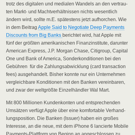
trotz des digi­ta­len und media­len Wan­dels an den ver­trau­
ten Markt- und Macht­ver­hält­nis­sen nichts wesent­lich
ändern wird, soll­te m.E. spä­tes­tens jetzt auf­hor­chen. Wie
in dem Bei­trag
Apple Said to Nego­tia­te Deep Pay­ments
Dis­counts from Big Banks
berich­tet wird, hat Apple mit
fünf der größ­ten ame­ri­ka­ni­schen Finanz­in­sti­tu­te, dar­un­ter
Ame­ri­can Express, J.P. Mor­gan Cha­se, Citigroup, Capi­tal
One und Bank of Ame­ri­ca, Son­der­kon­di­tio­nen bei den
Gebüh­ren für die Zah­lungs­ab­wick­lung (card tran­sac­tion
fees) aus­ge­han­delt. Bis­her konn­te nur ein Unter­neh­men
ver­gleich­ba­re Kon­di­tio­nen mit den Ban­ken ver­ein­ba­ren,
und zwar der welt­größ­te Ein­zel­händ­ler Wal Mart.
Mit 800 Mil­lio­nen Kun­den­kon­ten und ent­spre­chen­den
Umsät­zen ver­fügt Apple über eine kom­for­ta­ble Ver­hand­
lungs­po­si­ti­on. Die Ban­ken (Issuer) haben ein gro­ßes
Inter­es­se, an die neue, mit dem iPho­ne 6 lan­cier­te Mobi­le
Pay­ments-Platt­form von Beginn an ange­schlos­sen zu