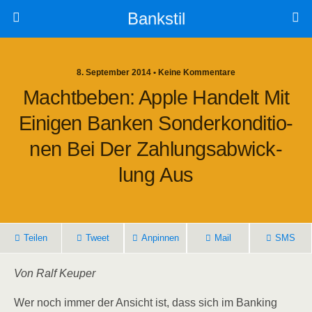
Bankstil
8. September 2014 • Keine Kommentare
Macht­be­ben: Apple Han­delt Mit
Eini­gen Ban­ken Son­der­kon­di­tio­
Nen Bei Der Zah­lungs­ab­wick­
Lung Aus
Tei­len
Tweet
Anpin­nen
Mail
SMS
Von Ralf Keuper
Wer noch immer der Ansicht ist, dass sich im Ban­king