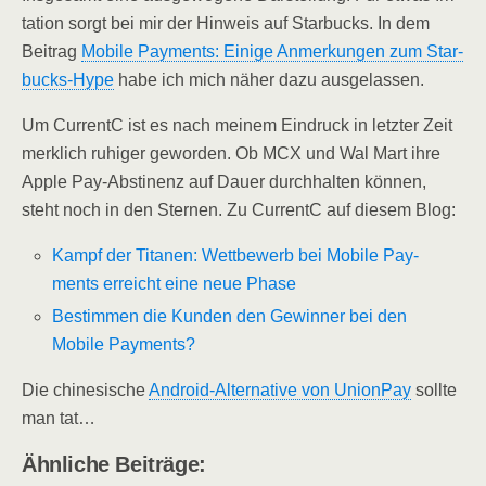
ta­ti­on sorgt bei mir der Hin­weis auf Star­bucks. In dem
Bei­trag
Mobi­le Pay­ments: Eini­ge Anmer­kun­gen zum Star­
bucks-Hype
habe ich mich näher dazu ausgelassen.
Um Cur­rentC ist es nach mei­nem Ein­druck in letz­ter Zeit
merk­lich ruhi­ger gewor­den. Ob MCX und Wal Mart ihre
Apple Pay-Abs­ti­nenz auf Dau­er durch­hal­ten kön­nen,
steht noch in den Ster­nen. Zu Cur­rentC auf die­sem Blog:
Kampf der Tita­nen: Wett­be­werb bei Mobi­le Pay­
ments erreicht eine neue Phase
Bestim­men die Kun­den den Gewin­ner bei den
Mobi­le Payments?
Die chi­ne­si­sche
Android-Alter­na­ti­ve von Uni­onPay
soll­te
man tat…
Ähn­li­che Beiträge: