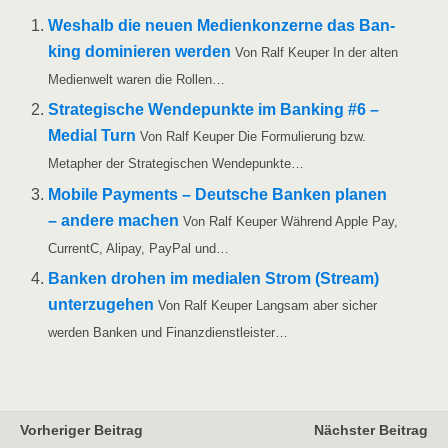
Wes­halb die neu­en Medi­en­kon­zer­ne das Ban­
king domi­nie­ren wer­den
Von Ralf Keu­per In der alten
Medi­en­welt waren die Rollen…
Stra­te­gi­sche Wen­de­punk­te im Ban­king #6 –
Medi­al Turn
Von Ralf Keu­per Die For­mu­lie­rung bzw.
Meta­pher der Stra­te­gi­schen Wendepunkte…
Mobi­le Pay­ments – Deut­sche Ban­ken pla­nen
– ande­re machen
Von Ralf Keu­per Wäh­rend Apple Pay,
Cur­rentC, Ali­pay, Pay­Pal und…
Ban­ken dro­hen im media­len Strom (Stream)
unter­zu­ge­hen
Von Ralf Keu­per Lang­sam aber sicher
wer­den Ban­ken und Finanzdienstleister…
Vorheriger Beitrag
Nächster Beitrag