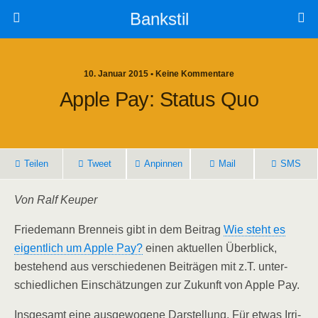
Bankstil
10. Januar 2015 • Keine Kommentare
Apple Pay: Sta­tus Quo
Tei­len
Tweet
Anpin­nen
Mail
SMS
Von Ralf Keuper
Frie­de­mann Brenn­eis gibt in dem Bei­trag
Wie steht es
eigent­lich um Apple Pay?
einen aktu­el­len Über­blick,
bestehend aus ver­schie­de­nen Bei­trä­gen mit z.T. unter­
schied­li­chen Ein­schät­zun­gen zur Zukunft von Apple Pay.
Ins­ge­samt eine aus­ge­wo­ge­ne Dar­stel­lung. Für etwas Irri­