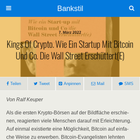
Bankstil
7. März 2022
Kings Of Cryp­to. Wie Ein Start­up Mit Bit­co­in
Und Co. Die Wall Street Erschüttert(e)
Tei­len
Tweet
Anpin­nen
Mail
SMS
Von Ralf Keuper
Als die ers­ten Kryp­to-Bör­sen auf der Bild­flä­che erschie­
nen, reagier­ten vie­le Men­schen dar­auf mit Erleich­te­rung.
Auf ein­mal exis­tier­te eine Mög­lich­keit, Bit­co­in auf ein­fa­
che Wei­se zu erwer­ben. Bit­co­in-Evan­ge­lis­ten lehn­ten