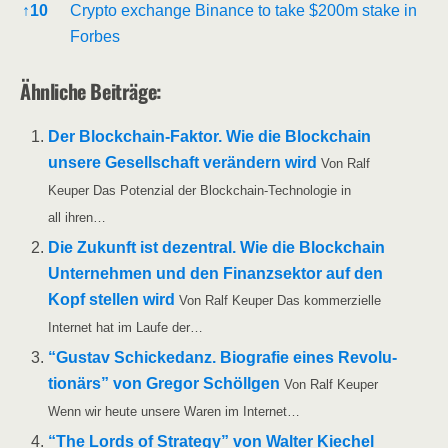
↑
10
Cryp­to exch­an­ge Binan­ce to take $200m sta­ke in
Forbes
Ähn­li­che Beiträge:
Der Block­chain-Fak­­tor. Wie die Block­chain
unse­re Gesell­schaft ver­än­dern wird
Von Ralf
Keu­per Das Poten­zi­al der Block­chain-Tech­­no­­lo­­gie in
all ihren…
Die Zukunft ist dezen­tral. Wie die Block­chain
Unter­neh­men und den Finanz­sek­tor auf den
Kopf stel­len wird
Von Ralf Keu­per Das kom­mer­zi­el­le
Inter­net hat im Lau­fe der…
“Gus­tav Schi­cke­danz. Bio­gra­fie eines Revo­lu­
tio­närs” von Gre­gor Schöll­gen
Von Ralf Keu­per
Wenn wir heu­te unse­re Waren im Internet…
“The Lords of Stra­tegy” von Wal­ter Kie­chel