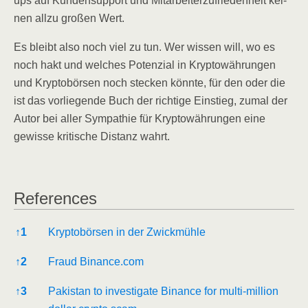
ups auf Kun­den­sup­port und Mit­ar­bei­ter­zu­frie­den­heit kei­
nen all­zu gro­ßen Wert.
Es bleibt also noch viel zu tun. Wer wis­sen will, wo es
noch hakt und wel­ches Poten­zi­al in Kryp­to­wäh­run­gen
und Kryp­to­bör­sen noch ste­cken könn­te, für den oder die
ist das vor­lie­gen­de Buch der rich­ti­ge Ein­stieg, zumal der
Autor bei aller Sym­pa­thie für Kryp­to­wäh­run­gen eine
gewis­se kri­ti­sche Distanz wahrt.
Refe­ren­ces
Refe­ren­ces
↑
1
Kryp­to­bör­sen in der Zwickmühle
↑
2
Fraud Binance.com
↑
3
Paki­stan to inves­ti­ga­te Binan­ce for mul­ti-mil­li­on