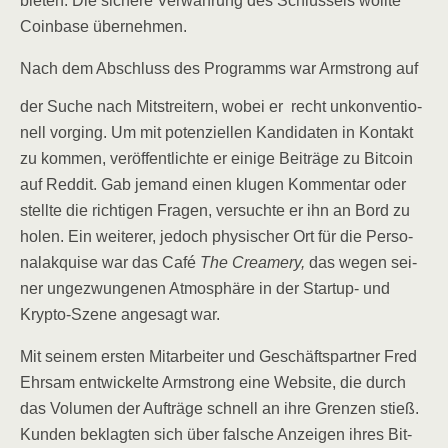
bie­ten. Die siche­re Ver­wah­rung des Schlüs­sels woll­te
Coin­ba­se übernehmen.
Nach dem Abschluss des Pro­gramms war Arm­strong auf
der Suche nach Mit­strei­tern, wobei er
recht unkon­ven­tio­
nell vor­ging. Um mit poten­zi­el­len Kan­di­da­ten in Kon­takt
zu kom­men, ver­öf­fent­lich­te er eini­ge Bei­trä­ge zu Bit­co­in
auf Red­dit. Gab jemand einen klu­gen Kom­men­tar oder
stell­te die rich­ti­gen Fra­gen, ver­such­te er ihn an Bord zu
holen. Ein wei­te­rer, jedoch phy­si­scher Ort für die Per­so­
nal­ak­qui­se war das Café
The Crea­me­ry,
das wegen sei­
ner unge­zwun­ge­nen Atmo­sphä­re in der Start­up- und
Kryp­to-Sze­ne ange­sagt war.
Mit sei­nem ers­ten Mit­ar­bei­ter und Geschäfts­part­ner Fred
Ehr­sam ent­wi­ckel­te Arm­strong eine Web­site, die durch
das Volu­men der Auf­trä­ge schnell an ihre Gren­zen stieß.
Kun­den beklag­ten sich über fal­sche Anzei­gen ihres Bit­