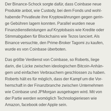
Der Binan­ce-Schock sorg­te dafür, dass Coin­ba­se neue
Pro­duk­te anbot, wie Cus­t­ody, bei dem Fonds und wohl­
ha­ben­de Pri­vat­leu­te ihre Kryp­to­wäh­run­gen gegen gerin­
ge Gebüh­ren lagern konn­ten. Par­al­lel wur­den neue
Finanz­dienst­leis­tun­gen auf Kryp­to­ba­sis wie Kre­di­te oder
Stimm­ab­ga­ben für Block­chains wie Tezos lan­ciert. Als
Binan­ce ver­such­te, den Prime-Bro­ker Tago­mi zu kau­fen,
wur­de es von Coin­ba­se überboten.
Das größ­te Ver­dienst von Coin­ba­se, so Roberts, lie­ge
dar­in, die Lücke zwi­schen ideo­lo­gi­schen Bit­co­in-Anhän­
gern und ein­fa­chen Ver­brau­chern geschlos­sen zu haben.
Roberts hält es für mög­lich, dass der Kampf um die Vor­
herr­schaft in der Finanz­bran­che zwi­schen Unter­neh­men
wie Coin­ba­se und JPMor­gan aus­ge­tra­gen wird. Mit von
der Par­tie wer­den womög­lich Tech­no­lo­gie­rie­sen wie
Ama­zon, face­book oder Apple sein.