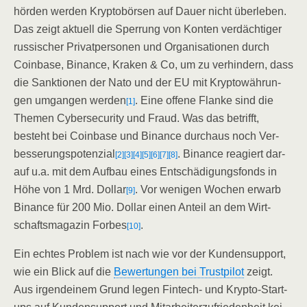
hör­den wer­den Kryp­to­bör­sen auf Dau­er nicht über­le­ben.
Das zeigt aktu­ell die Sper­rung von Kon­ten ver­däch­ti­ger
rus­si­scher Pri­vat­per­so­nen und Orga­ni­sa­tio­nen durch
Coin­ba­se, Binan­ce, Kra­ken & Co, um zu ver­hin­dern, dass
die Sank­tio­nen der Nato und der EU mit Kryp­to­wäh­run­
gen umgan­gen wer­den
. Eine offe­ne Flan­ke sind die
[1]
The­men Cyber­se­cu­ri­ty und Fraud. Was das betrifft,
besteht bei Coin­ba­se und Binan­ce durch­aus noch Ver­
bes­se­rungs­po­ten­zi­al
. Binan­ce reagiert dar­
[2]
[3]
[4]
[5]
[6]
[7]
[8]
auf u.a. mit dem Auf­bau eines Ent­schä­di­gungs­fonds in
Höhe von 1 Mrd. Dol­lar
. Vor weni­gen Wochen erwarb
[9]
Binan­ce für 200 Mio. Dol­lar einen Anteil an dem Wirt­
schafts­ma­ga­zin For­bes
.
[10]
Ein ech­tes Pro­blem ist nach wie vor der Kun­den­sup­port,
wie ein Blick auf die
Bewer­tun­gen bei Trust­pi­lot
zeigt.
Aus irgend­ei­nem Grund legen Fin­tech- und Kryp­to-Start­