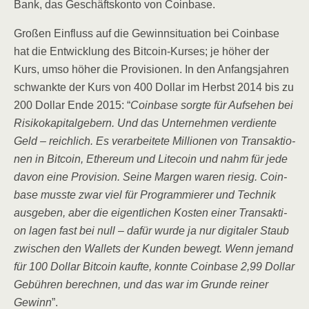
Bank, das Geschäfts­kon­to von Coinbase.
Gro­ßen Ein­fluss auf die Gewinn­si­tua­ti­on bei Coin­ba­se
hat die Ent­wick­lung des Bit­co­in-Kur­ses; je höher der
Kurs, umso höher die Pro­vi­sio­nen. In den Anfangs­jah­ren
schwank­te der Kurs von 400 Dol­lar im Herbst 2014 bis zu
200 Dol­lar Ende 2015: “
Coin­ba­se sorg­te für Auf­se­hen bei
Risi­ko­ka­pi­tal­ge­bern. Und das Unter­neh­men ver­dien­te
Geld – reich­lich. Es ver­ar­bei­te­te Mil­lio­nen von Trans­ak­tio­
nen in Bit­co­in, Ethe­re­um und Lite­co­in und nahm für jede
davon eine Pro­vi­si­on. Sei­ne Mar­gen waren rie­sig. Coin­
ba­se muss­te zwar viel für Pro­gram­mie­rer und Tech­nik
aus­ge­ben, aber die eigent­li­chen Kos­ten einer Trans­ak­ti­
on lagen fast bei null – dafür wur­de ja nur digi­ta­ler Staub
zwi­schen den Wal­lets der Kun­den bewegt. Wenn jemand
für 100 Dol­lar Bit­co­in kauf­te, konn­te Coin­ba­se 2,99 Dol­lar
Gebüh­ren berech­nen, und das war im Grun­de rei­ner
Gewinn
”.