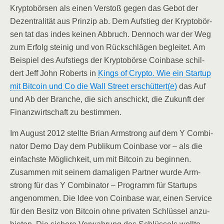
Kryp­to­bör­sen als einen Ver­stoß gegen das Gebot der
Dezen­tra­li­tät aus Prin­zip ab. Dem Auf­stieg der Kryp­to­bör­
sen tat das indes kei­nen Abbruch. Den­noch war der Weg
zum Erfolg stei­nig und von Rück­schlä­gen beglei­tet. Am
Bei­spiel des Auf­stiegs der Kryp­to­bör­se Coin­ba­se schil­
dert Jeff John Roberts in
Kings of Cryp­to. Wie ein Start­up
mit Bit­co­in und Co die Wall Street erschüttert(e)
das Auf
und Ab der Bran­che, die sich anschickt, die Zukunft der
Finanz­wirt­schaft zu bestimmen.
Im August 2012 stell­te Bri­an Arm­strong auf dem Y Com­bi­
na­tor Demo Day dem Publi­kum Coin­ba­se vor – als die
ein­fachs­te Mög­lich­keit, um mit Bit­co­in zu begin­nen.
Zusam­men mit sei­nem dama­li­gen Part­ner wur­de Arm­
strong für das Y Com­bi­na­tor – Pro­gramm für Start­ups
ange­nom­men. Die Idee von Coin­ba­se war, einen Ser­vice
für den Besitz von Bit­co­in ohne pri­va­ten Schlüs­sel anzu­