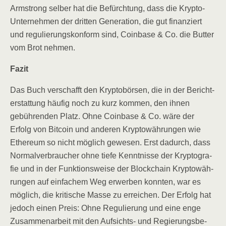
Arm­strong sel­ber hat die Befürch­tung, dass die Kryp­to-
Unter­neh­men der drit­ten Gene­ra­ti­on, die gut finan­ziert
und regu­lie­rungs­kon­form sind, Coin­ba­se & Co. die But­ter
vom Brot nehmen.
Fazit
Das Buch ver­schafft den Kryp­to­bör­sen, die in der Bericht­
erstat­tung häu­fig noch zu kurz kom­men, den ihnen
gebüh­ren­den Platz. Ohne Coin­ba­se & Co. wäre der
Erfolg von Bit­co­in und ande­ren Kryp­to­wäh­run­gen wie
Ethe­re­um so nicht mög­lich gewe­sen. Erst dadurch, dass
Nor­mal­ver­brau­cher ohne tie­fe Kennt­nis­se der Kryp­to­gra­
fie und in der Funk­ti­ons­wei­se der Block­chain Kryp­to­wäh­
run­gen auf ein­fa­chem Weg erwer­ben konn­ten, war es
mög­lich, die kri­ti­sche Mas­se zu errei­chen. Der Erfolg hat
jedoch einen Preis: Ohne Regu­lie­rung und eine enge
Zusam­men­ar­beit mit den Auf­sichts- und Regie­rungs­be­