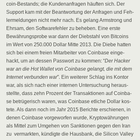
co­in-Bestands; die Kun­den­an­fra­gen häuf­ten sich. Der
Sup­port kam mit der Beant­wor­tung der Anfra­gen und Feh­
ler­mel­dun­gen nicht mehr nach. Es gelang Arm­strong und
Ehr­sam, den Soft­ware­feh­ler zu behe­ben. Eine ers­te
Bewäh­rungs­pro­be war dann der Dieb­stahl von Bit­co­ins
im Wert von 250.000 Dol­lar Mit­te 2013. Die Die­be hat­ten
sich bei einem frei­en Mit­ar­bei­ter von Coin­ba­se ein­ge­
hackt, um an des­sen Pass­wort zu kom­men: “
Der Hacker
war an die Hot Wal­let von Coin­ba­se gelangt, die mit dem
Inter­net ver­bun­den war
”. Ein wei­te­rer Schlag ins Kon­tor
war, als sich nach einer inter­nen Unter­su­chung her­aus­
stell­te, dass zehn Pro­zent der Trans­ak­tio­nen auf Coin­ba­
se betrü­ge­risch waren, was Coin­ba­se etli­che Dol­lar kos­
te­te. Als dann noch im Jahr 2015 Berich­te erschie­nen, in
denen Coin­ba­se vor­ge­wor­fen wur­de, Kryp­to­wäh­run­gen
als Mit­tel zum Umge­hen von Sank­tio­nen gegen den Iran
zu ver­mark­ten, kün­dig­te die Haus­bank, die Sili­con Val­ley