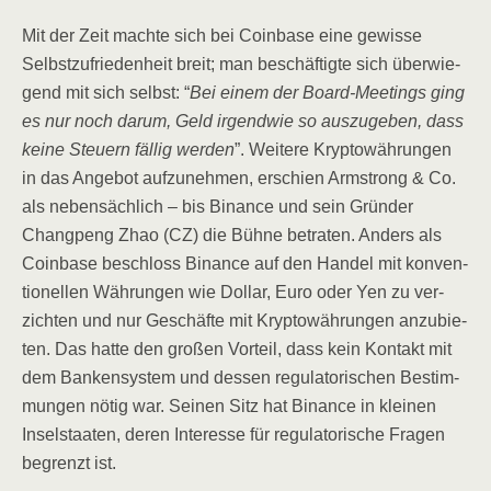
Mit der Zeit mach­te sich bei Coin­ba­se eine gewis­se
Selbst­zu­frie­den­heit breit; man beschäf­tig­te sich über­wie­
gend mit sich selbst: “
Bei einem der Board-Mee­tings ging
es nur noch dar­um, Geld irgend­wie so aus­zu­ge­ben, dass
kei­ne Steu­ern fäl­lig wer­den
”. Wei­te­re Kryp­to­wäh­run­gen
in das Ange­bot auf­zu­neh­men, erschien Arm­strong & Co.
als neben­säch­lich – bis Binan­ce und sein Grün­der
Chang­peng Zhao (CZ) die Büh­ne betra­ten. Anders als
Coin­ba­se beschloss Binan­ce auf den Han­del mit kon­ven­
tio­nel­len Wäh­run­gen wie Dol­lar, Euro oder Yen zu ver­
zich­ten und nur Geschäf­te mit Kryp­to­wäh­run­gen anzu­bie­
ten. Das hat­te den gro­ßen Vor­teil, dass kein Kon­takt mit
dem Ban­ken­sys­tem und des­sen regu­la­to­ri­schen Bestim­
mun­gen nötig war. Sei­nen Sitz hat Binan­ce in klei­nen
Insel­staa­ten, deren Inter­es­se für regu­la­to­ri­sche Fra­gen
begrenzt ist.