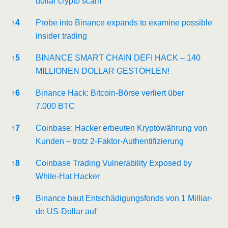
dol­lar cryp­to scam
↑
4
Pro­be into Binan­ce expands to exami­ne pos­si­ble
insi­der trading
↑
5
BINANCE SMART CHAIN DEFI HACK – 140
MILLIONEN DOLLAR GESTOHLEN!
↑
6
Binan­ce Hack: Bit­co­in-Bör­se ver­liert über
7.000 BTC
↑
7
Coin­ba­se: Hacker erbeu­ten Kryp­to­wäh­rung von
Kun­den – trotz 2‑Fak­tor-Authen­ti­fi­zie­rung
↑
8
Coin­ba­se Tra­ding Vul­nerabi­li­ty Expo­sed by
White-Hat Hacker
↑
9
Binan­ce baut Ent­schä­di­gungs­fonds von 1 Mil­li­ar­
de US-Dol­lar auf