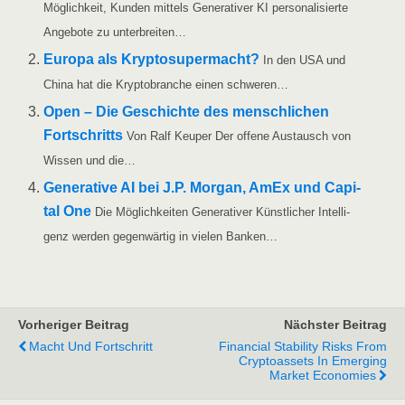
Mög­lich­keit, Kun­den mit­tels Gene­ra­ti­ver KI per­so­na­li­sier­te
Ange­bo­te zu unterbreiten…
Euro­pa als Kryp­to­super­macht?
In den USA und
Chi­na hat die Kryp­to­bran­che einen schweren…
Open – Die Geschich­te des mensch­li­chen
Fort­schritts
Von Ralf Keu­per Der offe­ne Aus­tausch von
Wis­sen und die…
Gene­ra­ti­ve AI bei J.P. Mor­gan, AmEx und Capi­
tal One
Die Mög­lich­kei­ten Gene­ra­ti­ver Künst­li­cher Intel­li­
genz wer­den gegen­wär­tig in vie­len Banken…
Vorheriger Beitrag
Nächster Beitrag
Macht Und Fortschritt
Financial Stability Risks From
Cryptoassets In Emerging
Market Economies