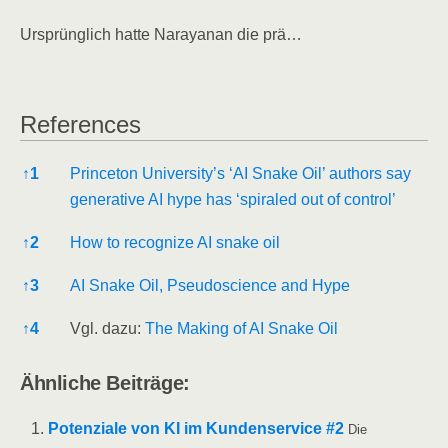
Ursprüng­lich hat­te Nara­ya­nan die prä…
Refe­ren­ces
Refe­ren­ces
↑
1
Prince­ton University’s ‘AI Sna­ke Oil’ aut­hors say
gene­ra­ti­ve AI hype has ‘spi­ra­led out of control’
↑
2
How to reco­gni­ze AI sna­ke oil
↑
3
AI Sna­ke Oil, Pseu­do­sci­ence and Hype
↑
4
Vgl. dazu:
The Making of AI Sna­ke Oil
Ähn­li­che Beiträge:
Poten­zia­le von KI im Kun­den­ser­vice #2
Die