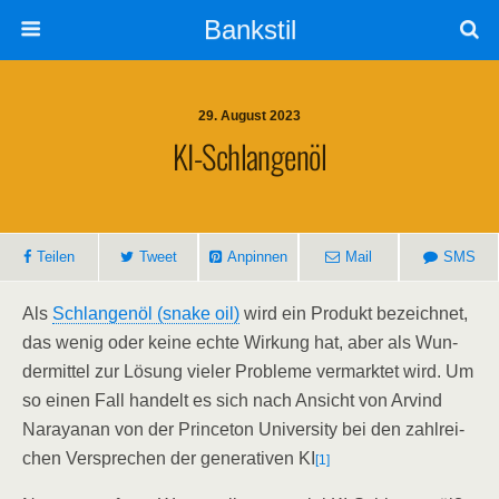
Bankstil
29. August 2023
KI-Schlan­gen­öl
Tei­len
Tweet
Anpin­nen
Mail
SMS
Als
Schlan­gen­öl (sna­ke oil)
wird ein Pro­dukt bezeich­net,
das wenig oder kei­ne ech­te Wir­kung hat, aber als Wun­
der­mit­tel zur Lösung vie­ler Pro­ble­me ver­mark­tet wird. Um
so einen Fall han­delt es sich nach Ansicht von Arvind
Nara­ya­nan von der Prince­ton Uni­ver­si­ty bei den zahl­rei­
chen Ver­spre­chen der gene­ra­ti­ven KI
[1]