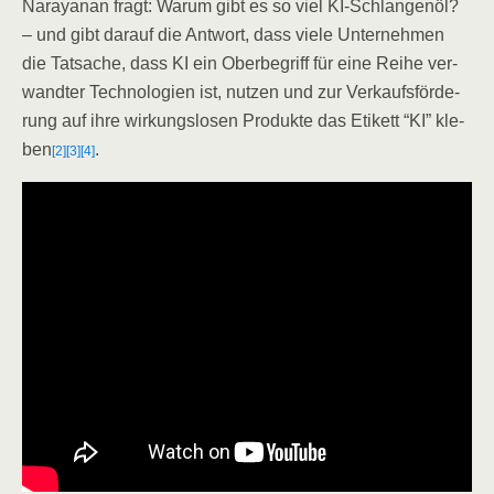
Nara­ya­nan fragt: War­um gibt es so viel KI-Schlan­gen­öl?
– und gibt dar­auf die Ant­wort, dass vie­le Unter­neh­men
die Tat­sa­che, dass KI ein Ober­be­griff für eine Rei­he ver­
wand­ter Tech­no­lo­gien ist, nut­zen und zur Ver­kaufs­för­de­
rung auf ihre wir­kungs­lo­sen Pro­duk­te das Eti­kett “KI” kle­
ben
.
[2]
[3]
[4]