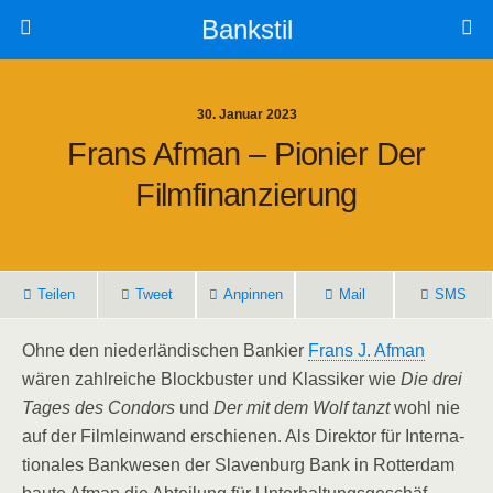
Bankstil
30. Januar 2023
Frans Afman – Pio­nier Der
Filmfinanzierung
Tei­len
Tweet
Anpin­nen
Mail
SMS
Ohne den nie­der­län­di­schen Ban­kier
Frans J. Afman
wären zahl­rei­che Block­bus­ter und Klas­si­ker wie
Die drei
Tages des Con­dors
und
Der mit dem Wolf tanzt
wohl nie
auf der Film­lein­wand erschie­nen. Als Direk­tor für Inter­na­
tio­na­les Bank­we­sen der Slaven­burg Bank in Rot­ter­dam