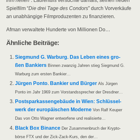
ihm hel­fen
”. Lau­rent­ti­is ver­such­te damals, sei­nen neu­en
Spiel­film “
Die drei Tage des Con­dors
” durch Vor­ver­käu­fe
an unab­hän­gi­ge Film­pro­du­zen­ten zu finanzieren.
Afman ver­wal­te­te Hun­der­te von Mil­lio­nen Do…
Ähn­li­che Beiträge:
Sieg­mund G. War­burg. Das Leben eines gro­
ßen Ban­kiers
Bin­nen zwan­zig Jah­ren stieg Sieg­mund G.
War­burg zum ers­ten Bankier…
Jür­gen Pon­to. Ban­kier und Bür­ger
Als Jür­gen
Pon­to im Jahr 1969 zum Vor­stands­spre­cher der Dresdner…
Post­spar­kas­sen­ge­bäu­de in Wien: Schlüs­sel­
werk der euro­päi­schen Moder­ne
Von Ralf Keu­per
Das von Otto Wag­ner ent­wor­fe­ne und realisierte…
Black Box Binan­ce
Der Zusam­men­bruch der Kryp­to­
bör­se FTX und der Zick-Zack-Kurs, den der…