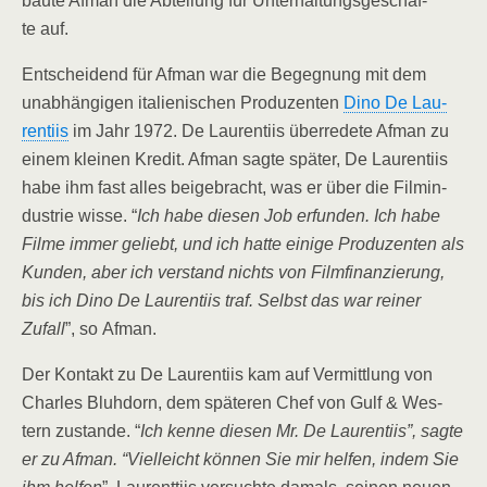
bau­te Afman die Abtei­lung für Unter­hal­tungs­ge­schäf­
te auf.
Ent­schei­dend für Afman war die Begeg­nung mit dem
unab­hän­gi­gen ita­lie­ni­schen Pro­du­zen­ten
Dino De Lau­
ren­ti­is
im Jahr 1972. De Lau­ren­ti­is über­re­de­te Afman zu
einem klei­nen Kre­dit. Afman sag­te spä­ter, De Lau­ren­ti­is
habe ihm fast alles bei­gebracht, was er über die Film­in­
dus­trie wis­se. “
Ich habe die­sen Job erfun­den. Ich habe
Fil­me immer geliebt, und ich hat­te eini­ge Pro­du­zen­ten als
Kun­den, aber ich ver­stand nichts von Film­fi­nan­zie­rung,
bis ich Dino De Lau­ren­ti­is traf. Selbst das war rei­ner
Zufall
”, so Afman.
Der Kon­takt zu De Lau­ren­ti­is kam auf Ver­mitt­lung von
Charles Bluh­dorn, dem spä­te­ren Chef von Gulf & Wes­
tern zustan­de. “
Ich ken­ne die­sen Mr. De Lau­ren­ti­is”, sag­te
er zu Afman. “Viel­leicht kön­nen Sie mir hel­fen, indem Sie