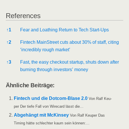
Refe­ren­ces
Refe­ren­ces
↑
1
Fear and Loathing Return to Tech Start-Ups
↑
2
Fin­tech Main­Street cuts about 30% of staff, citing
‘incre­di­bly rough market’
↑
3
Fast, the easy check­out start­up, shuts down after
bur­ning through inves­tors’ money
Ähn­li­che Beiträge:
Fin­tech und die Dot­­com-Bla­­se 2.0
Von Ralf Keu­
per Der tie­fe Fall von Wire­card lässt die…
Abge­hängt mit McK­in­sey
Von Ralf Keu­per Das
Timing hät­te schlech­ter kaum sein können:…