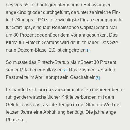
des­tens 55 Tech­no­lo­gie­un­ter­neh­men Ent­las­sun­gen
ange­kün­digt oder durch­ge­führt, dar­un­ter zahl­rei­che Fin­
tech-Start­ups. I.P.O.s, die wich­tigs­te Finan­zie­rungs­quel­le
für Start-ups, sind laut Renais­sance Capi­tal Stand Mai
um 80 Pro­zent gegen­über dem Vor­jahr gesun­ken. Das
Kli­ma für Fin­tech-Start­ups wird deut­lich rau­er. Das Sze­
na­rio Dot­com-Bla­se 2.0 ist ein­ge­tre­ten
.
[1]
So muss­te das Fin­tech-Start­up Main­Street 30 Pro­zent
sei­ner Mit­ar­bei­ter ent­las­sen
. Das Pay­ments-Start­up
[2]
Fast stell­te im April abrupt sein Geschäft ein
.
[3]
Es han­delt sich um das Zusam­men­tref­fen meh­re­rer beun­
ru­hi­gen­der wirt­schaft­li­cher Kräf­te ver­bun­den mit dem
Gefühl, dass das rasan­te Tem­po in der Start-up-Welt der
letz­ten Jah­re eine Abküh­lung benö­tigt. Die jah­re­lan­ge
Pha­se n…