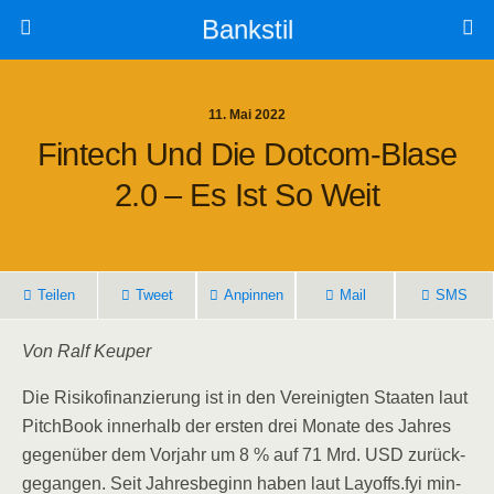
Bankstil
11. Mai 2022
Fin­tech Und Die Dot­com-Bla­se
2.0 – Es Ist So Weit
Tei­len
Tweet
Anpin­nen
Mail
SMS
Von Ralf Keuper
Die Risi­ko­fi­nan­zie­rung ist in den Ver­ei­nig­ten Staa­ten laut
Pitch­Book inner­halb der ers­ten drei Mona­te des Jah­res
gegen­über dem Vor­jahr um 8 % auf 71 Mrd. USD zurück­
ge­gan­gen. Seit Jah­res­be­ginn haben laut Layoffs.fyi min­