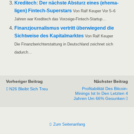
Kre­di­te­ch: Der nächs­te Absturz eines (ehe­ma­
li­gen) Fin­tech-Super­stars
Von Ralf Keu­per Vor 5–6
Jah­ren war Kre­di­te­ch das Vorzeige-Fintech-Startup…
Finanz­jour­na­lis­mus ver­tritt über­wie­gend die
Sicht­wei­se des Kapi­tal­mark­tes
Von Ralf Keu­per
Die Finanz­be­richt­erstat­tung in Deutsch­land zeich­net sich
dadurch…
Vorheriger Beitrag
Nächster Beitrag
Profitabilität Des Bitcoin-
N26 Bleibt Sich Treu
Minings Ist In Den Letzten 4
Jahren Um 66% Gesunken
Zum Seitenanfang