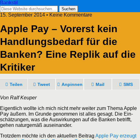
Bankstil
15. September 2014 • Keine Kommentare
Apple Pay – Vor­erst kein
Hand­lungs­be­darf für die
Ban­ken? Eine Replik auf die
Kritiker
Tei­len
Tweet
Anpin­nen
Mail
SMS
Von Ralf Keuper
Eigent­lich woll­te ich mich nicht mehr wei­ter zum The­ma Apple
Pay äußern. Im Grun­de genom­men ist alles gesagt. Die Ein­
schät­zun­gen, was die Aus­wir­kun­gen auf die Ban­ken betrifft,
gehen natur­ge­mäß auseinander.
Trotz­dem möch­te ich den aktu­el­len Bei­trag
Apple Pay erzeugt