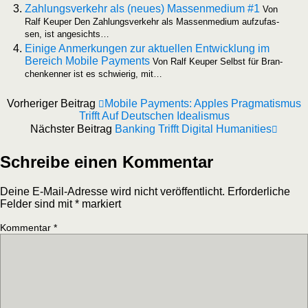
Zah­lungs­ver­kehr als (neu­es) Mas­sen­me­di­um #1
Von
Ralf Keu­per Den Zah­lungs­ver­kehr als Mas­sen­me­di­um auf­zu­fas­
sen, ist angesichts…
Eini­ge Anmer­kun­gen zur aktu­el­len Ent­wick­lung im
Bereich Mobi­le Pay­ments
Von Ralf Keu­per Selbst für Bran­
chen­ken­ner ist es schwie­rig, mit…
Vorheriger Beitrag
Mobile Payments: Apples Pragmatismus
Trifft Auf Deutschen Idealismus
Nächster Beitrag
Banking Trifft Digital Humanities
Schreibe einen Kommentar
Deine E-Mail-Adresse wird nicht veröffentlicht.
Erforderliche
Felder sind mit
*
markiert
Kommentar
*