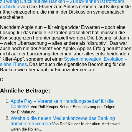
zu wenig Druck auf die Ban­ken – Zurück­leh­nen ist trotz­dem
nicht drin
von Dirk Els­ner zum Anlass neh­men, auf Kri­tik­punk­te
näher ein­zu­ge­hen, die mir in der Dis­kus­si­on sym­pto­ma­tisch
erscheinen.
Nach­dem Apple nun – für eini­ge wider Erwar­ten – doch eine
Lösung für das mobi­le Bezah­len prä­sen­tiert hat, müs­sen die
Kon­se­quen­zen her­un­ter gespielt wer­den. Die Lösung ist dann
– welch Über­ra­schung – alles ande­re als “dis­rup­tiv”. Das war
auch noch nie der Ansatz von Apple. App­les Erfolg beruht eben
nicht auf der Lan­cie­rung der einen, aber alles ent­schei­den­den
“Kil­ler-App”, son­dern auf einer
Sys­tem­in­no­va­ti­on, Evo­lu­ti­on –
sie­he iTu­nes
. Das ist auch die eigent­li­che Bedro­hung für die
Ban­ken wie über­haupt für Finanzintermediäre.
D…
Ähn­li­che Beiträge:
Apple Pay – Vor­erst kein Hand­lungs­be­darf für die
Ban­ken?
Von Ralf Keu­per Bei der Ein­schät­zung der Fol­gen
der Einführung…
Wes­halb die neu­en Medi­en­kon­zer­ne das Ban­king
domi­nie­ren wer­den
Von Ralf Keu­per In der alten Medi­en­welt
waren die Rollen…