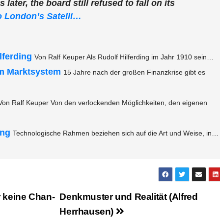
later, the board still refu­sed to fall on its
 to London’s Satelli…
­fer­ding
Von Ralf Keu­per Als Rudolf Hil­fer­ding im Jahr 1910 sein…
m Markt­sys­tem
15 Jah­re nach der gro­ßen Finanz­kri­se gibt es
Von Ralf Keu­per Von den ver­lo­cken­den Mög­lich­kei­ten, den eige­nen
ing
Tech­no­lo­gi­sche Rah­men bezie­hen sich auf die Art und Wei­se, in…
 kei­ne Chan­
Denk­mus­ter und Rea­li­tät (Alfred
Herrhausen)