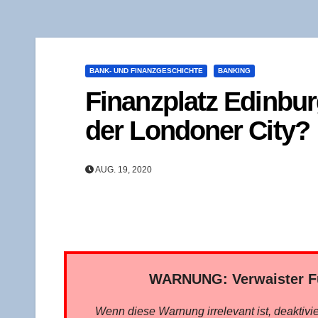
BANK- UND FINANZGESCHICHTE
BANKING
Finanz­platz Edin­bur
der Lon­do­ner City?
AUG. 19, 2020
WARNUNG: Ver­wais­ter Fu
Wenn die­se War­nung irrele­vant ist, deak­ti­vie