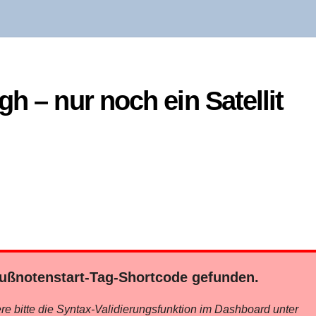
gh – nur noch ein Satel­lit
ß­no­ten­start-Tag-Short­code gefunden.
­re bit­te die Syn­tax-Vali­die­rungs­funk­ti­on im Dash­board unter