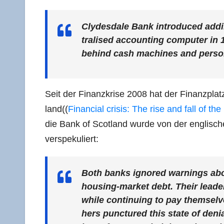
Cly­des­da­le Bank intro­du­ced add
tra­li­sed accoun­ting com­pu­ter in
behind cash machi­nes and per­so­nal
Seit der Finanz­kri­se 2008 hat der Finanz­plat
land((
Finan­cial cri­sis: The rise and fall of th
die Bank of Scot­land wur­de von der eng­li­s
verspekuliert:
Both banks igno­red war­nings abo
housing-mar­ket debt. Their lea­der
while con­ti­nuing to pay them­sel
hers punc­tu­red this sta­te of deni