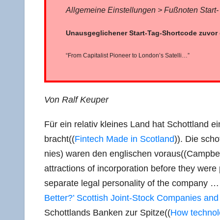
All­ge­mei­ne Ein­stel­lun­gen > Fuß­no­ten Sta
Unaus­ge­gli­che­ner Start-Tag-Short­code zuvo
“From Capi­ta­list Pio­neer to London’s Satelli…”
Von Ralf Keuper
Für ein rela­tiv klei­nes Land hat Schott­land ein
bracht((
Fin­tech Made in Scot­land
)). Die schot
nies) waren den eng­li­schen voraus((Campbell 
attrac­tions of incor­po­ra­ti­on befo­re they were 
sepa­ra­te legal per­so­na­li­ty of the com­pa­ny … a
Bet­ter?’ Scot­tish Joint-Stock Com­pa­nies a
Schott­lands Ban­ken zur Spit­ze((
How tech­no­l