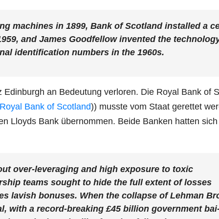
ing machi­nes in 1899, Bank of Scot­land instal­led a c
 1959, and James Good­fel­low inven­ted the tech­no­lo­g
 iden­ti­fi­ca­ti­on num­bers in the 1960s.
z Edin­burgh an Bedeu­tung ver­lo­ren. Die Roy­al Bank of 
e Roy­al Bank of Scot­land
)) muss­te vom Staat geret­tet wer
chen Lloyds Bank über­nom­men. Bei­de Ban­ken hat­ten sich
ut over-lever­aging and high expo­sure to toxic
­ship teams sought to hide the full ext­ent of los­ses
­ves lavish bonu­ses. When the col­lap­se of Leh­man Br
­al, with a record-brea­king £45 bil­li­on govern­ment bai