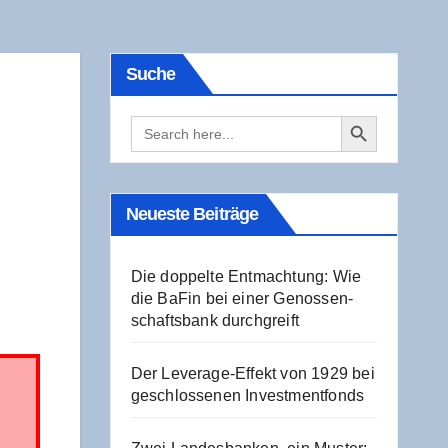
Suche
Search Button
Search
for:
Neu­es­te Beiträge
Die dop­pel­te Ent­mach­tung: Wie
die BaFin bei einer Genos­sen­
schafts­bank durchgreift
Der Levera­ge-Effekt von 1929 bei
geschlos­se­nen Investmentfonds