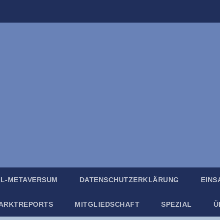
IL-META­VER­SUM
DATEN­SCHUTZ­ER­KLÄ­RUNG
EIN­
ARKT­RE­PORTS
MIT­GLIED­SCHAFT
SPE­ZI­AL
Ü