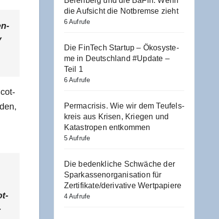
Beren­berg und die BaFin: Wenn
die Auf­sicht die Not­brem­se zieht
6 Aufrufe
en­
y
Die Fin­Tech Start­up – Öko­sys­te­
me in Deutsch­land #Update –
Teil 1
6 Aufrufe
Scot­
­den,
Per­macri­sis. Wie wir dem Teu­fels­
kreis aus Kri­sen, Krie­gen und
Kata­stro­pen entkommen
5 Aufrufe
Die bedenk­li­che Schwä­che der
Spar­kas­sen­or­ga­ni­sa­ti­on für
Zertifikate/​derivative Wertpapiere
ot­
4 Aufrufe
­