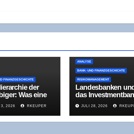
ANALYSE
BANK- UND FINANZGESCHICHTE
ND FINANZGESCHICHTE
RISIKOMANAGEMENT
ier­ar­chie der
Lan­des­ban­ken un
bi­ger: Was eine
das Invest­ment­ban
­den­kom­mis­si­on
king-Dilem­ma: Wa
 3, 2026
RKEUPER
JULI 28, 2026
RKEUP
dem 18. Jahr­hun­
der NordLB-Umba
 über moder­ne
wirk­lich zeigt
­rungs­ver­fah­ren
t