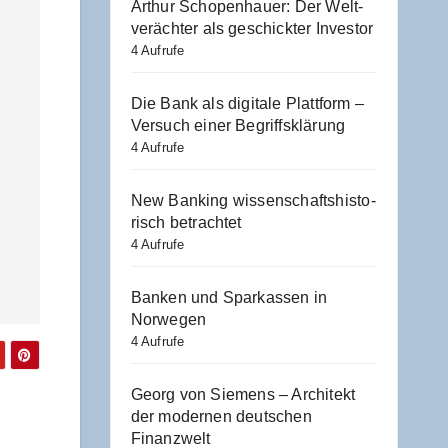
Arthur Scho­pen­hau­er: Der Welt­
ver­äch­ter als geschick­ter Investor
4 Aufrufe
Die Bank als digi­ta­le Platt­form –
Ver­such einer Begriffsklärung
4 Aufrufe
New Ban­king wis­sen­schafts­his­to­
risch betrachtet
4 Aufrufe
Ban­ken und Spar­kas­sen in
Norwegen
4 Aufrufe
Georg von Sie­mens – Archi­tekt
der moder­nen deut­schen
Finanzwelt