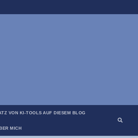
SATZ VON KI-TOOLS AUF DIE­SEM BLOG
BER MICH