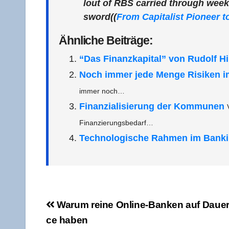
lout of RBS car­ri­ed through weeks 
sword
((
From Capi­ta­list Pio­neer
Ähn­li­che Beiträge:
“Das Finanz­ka­pi­tal” von Rudolf Hil
Noch immer jede Men­ge Risi­ken i
immer noch…
Finan­zia­li­sie­rung der Kom­mu­nen
Finanzierungsbedarf…
Tech­no­lo­gi­sche Rah­men im Ban­k
Beitragsnavigation
War­um rei­ne Online-Ban­ken auf Dau­er
ce haben