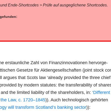
rt- und Ende-Short­codes > Prü­fe auf aus­ge­gli­che­ne Shortcodes.
r gefunden:
e erstaun­li­che Zahl von Finanz­in­no­va­tio­nen her­vor­ge­
­ti­schen Geset­ze für Akti­en­ge­sell­schaf­ten (joint stock c
argues that Scots law ‘alre­a­dy pro­vi­ded the three chief
pro­vi­ded by modern sta­tu­tes: the trans­fera­bi­li­ty of share
nd the limi­t­ed lia­bi­li­ty of the share­hol­ders, in:
‘Dif­fe­ren
nd the Law, c. 1720–1845
)). Auch tech­no­lo­gisch gehör­ten
o­gy will trans­form Scotland’s ban­king sec­tor
)):