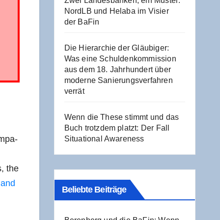
Zwei Lan­des­ban­ken, ein Mus­ter:
NordLB und Hela­ba im Visier
der BaFin
Die Hier­ar­chie der Gläu­bi­ger:
Was eine Schul­den­kom­mis­si­on
aus dem 18. Jahr­hun­dert über
moder­ne Sanie­rungs­ver­fah­ren
verrät
Wenn die The­se stimmt und das
Buch trotz­dem platzt: Der Fall
om­pa­
Situa­tio­nal Awareness
s, the
t and
Beliebte Beiträge