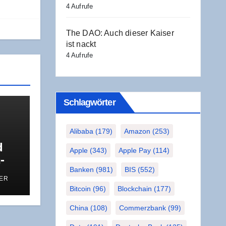
4 Aufrufe
The DAO: Auch die­ser Kai­ser
ist nackt
4 Aufrufe
Schlag­wör­ter
Alibaba
(179)
Amazon
(253)
d
Apple
(343)
Apple Pay
(114)
­
s
Banken
(981)
BIS
(552)
ER
u
Bitcoin
(96)
Blockchain
(177)
China
(108)
Commerzbank
(99)