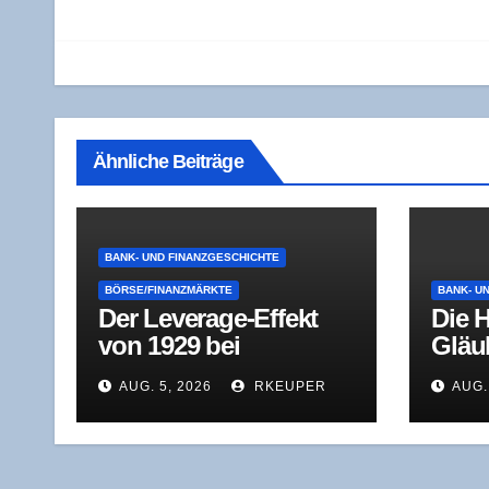
Ähnliche Beiträge
BANK- UND FINANZGESCHICHTE
BÖRSE/FINANZMÄRKTE
BANK- U
Der Levera­ge-Effekt
Die H
von 1929 bei
Gläu­
geschlos­se­nen
Schul
AUG. 5, 2026
RKEUPER
AUG.
Investmentfonds
aus 
dert
Sanie
verrä