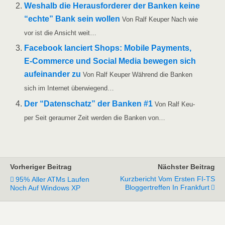
Wes­halb die Her­aus­for­de­rer der Ban­ken kei­ne
“ech­te” Bank sein wol­len
Von Ralf Keu­per Nach wie
vor ist die Ansicht weit…
Face­book lan­ciert Shops: Mobi­le Pay­ments,
E‑Commerce und Social Media bewe­gen sich
auf­ein­an­der zu
Von Ralf Keu­per Wäh­rend die Ban­ken
sich im Inter­net überwiegend…
Der “Daten­schatz” der Ban­ken #1
Von Ralf Keu­
per Seit gerau­mer Zeit wer­den die Ban­ken von…
Vorheriger Beitrag
Nächster Beitrag
Kurzbericht Vom Ersten FI-TS
95% Aller ATMs Laufen
Bloggertreffen In Frankfurt
Noch Auf Windows XP