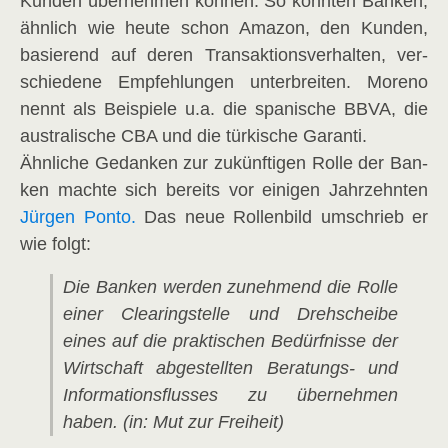
Kun­den über­neh­men kön­nen. So könn­ten Ban­ken,
ähn­lich wie heu­te schon Ama­zon, den Kun­den,
basie­rend auf deren Trans­ak­ti­ons­ver­hal­ten, ver­
schie­de­ne Emp­feh­lun­gen unter­brei­ten. Moreno
nennt als Bei­spie­le u.a. die spa­ni­sche BBVA, die
aus­tra­li­sche CBA und die tür­ki­sche Garanti.
Ähn­li­che Gedan­ken zur zukünf­ti­gen Rol­le der Ban­
ken mach­te sich bereits vor eini­gen Jahr­zehn­ten
Jür­gen Pon­to.
Das neue Rol­len­bild umschrieb er
wie folgt:
Die Ban­ken wer­den zuneh­mend die Rol­le
einer Clea­ring­stel­le und Dreh­schei­be
eines auf die prak­ti­schen Bedürf­nis­se der
Wirt­schaft abge­stell­ten Bera­tungs- und
Infor­ma­ti­ons­flus­ses zu über­neh­men
haben. (in: Mut zur Freiheit)