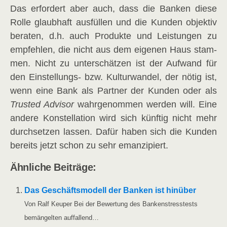
Das erfor­dert aber auch, dass die Ban­ken die­se
Rol­le glaub­haft aus­fül­len und die Kun­den objek­tiv
bera­ten, d.h. auch Pro­duk­te und Leis­tun­gen zu
emp­feh­len, die nicht aus dem eige­nen Haus stam­
men. Nicht zu unter­schät­zen ist der Auf­wand für
den Ein­stel­lungs- bzw. Kul­tur­wan­del, der nötig ist,
wenn eine Bank als Part­ner der Kun­den oder als
Trus­ted Advi­sor
wahr­ge­nom­men wer­den will. Eine
ande­re Kon­stel­la­ti­on wird sich künf­tig nicht mehr
durch­set­zen las­sen. Dafür haben sich die Kun­den
bereits jetzt schon zu sehr emanzipiert.
Ähn­li­che Beiträge:
Das Geschäfts­mo­dell der Ban­ken ist hin­über
Von Ralf Keu­per Bei der Bewer­tung des Ban­ken­stress­tests
bemän­gel­ten auffallend…