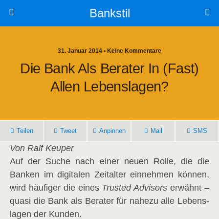
Bankstil
31. Januar 2014 • Keine Kommentare
Die Bank Als Bera­ter In (fast)
Allen Lebenslagen?
Tei­len
Tweet
Anpin­nen
Mail
SMS
Von Ralf Keuper
Auf der Suche nach einer neu­en Rol­le, die die
Ban­ken im digi­ta­len Zeit­al­ter ein­neh­men kön­nen,
wird häu­fi­ger die eines
Trus­ted Advi­sors
erwähnt –
qua­si die Bank als Bera­ter für nahe­zu alle Lebens­
la­gen der Kunden.