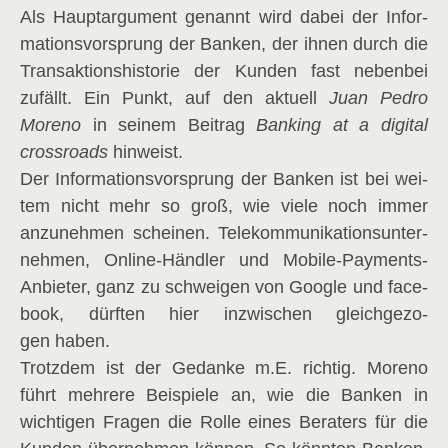
Als Haupt­ar­gu­ment genannt wird dabei der Infor­
ma­ti­ons­vor­sprung der Ban­ken, der ihnen durch die
Trans­ak­ti­ons­his­to­rie der Kun­den fast neben­bei
zufällt. Ein Punkt, auf den aktu­ell
Juan Pedro
Moreno
in sei­nem Bei­trag
Ban­king at a digi­tal
cross­roads
hin­weist.
Der Infor­ma­ti­ons­vor­sprung der Ban­ken ist bei wei­
tem nicht mehr so groß, wie vie­le noch immer
anzu­neh­men schei­nen. Tele­kom­mu­ni­ka­ti­ons­un­ter­
neh­men, Online-Händ­ler und Mobi­le-Pay­ments-
Anbie­ter, ganz zu schwei­gen von Goog­le und face­
book, dürf­ten hier inzwi­schen gleich­ge­zo­
gen haben.
Trotz­dem ist der Gedan­ke m.E. rich­tig. Moreno
führt meh­re­re Bei­spie­le an, wie die Ban­ken in
wich­ti­gen Fra­gen die Rol­le eines Bera­ters für die