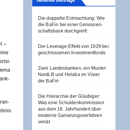
Neu­es­te Beiträge
Die dop­pel­te Ent­mach­tung: Wie
die BaFin bei einer Genos­sen­
schafts­bank durchgreift
t –
Der Levera­ge-Effekt von 1929 bei
eine
geschlos­se­nen Investmentfonds
ri­si­
Zwei Lan­des­ban­ken, ein Mus­ter:
he­ma
NordLB und Hela­ba im Visier
bank-
der BaFin
Die Hier­ar­chie der Gläu­bi­ger:
Fran­
Was eine Schul­den­kom­mis­si­on
aus dem 18. Jahr­hun­dert über
b­nis
moder­ne Sanie­rungs­ver­fah­ren
verrät