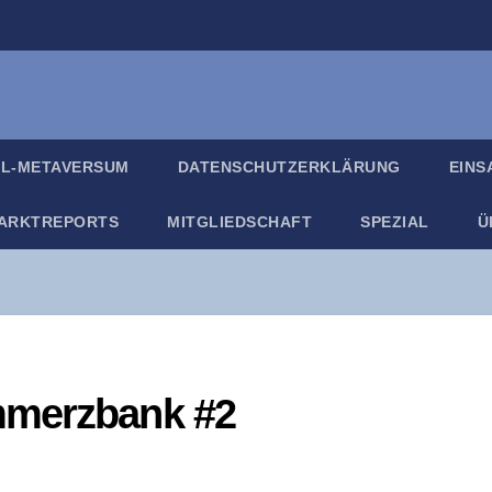
IL-META­VER­SUM
DATEN­SCHUTZ­ER­KLÄ­RUNG
EIN­
ARKT­RE­PORTS
MIT­GLIED­SCHAFT
SPE­ZI­AL
Ü
m­merz­bank #2