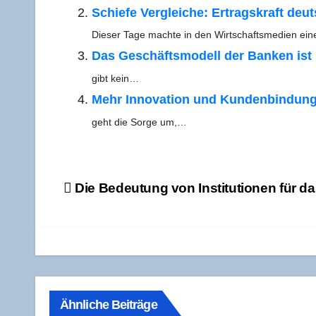
Schie­fe Ver­glei­che: Ertrags­kraft deu
Die­ser Tage mach­te in den Wirt­schafts­me­di­en e
Das Geschäfts­mo­dell der Ban­ken ist 
gibt kein…
Mehr Inno­va­ti­on und Kun­den­bin­dun
geht die Sor­ge um,…
Beitragsnavigation
Die Bedeu­tung von Insti­tu­tio­nen für
Ähnliche Beiträge