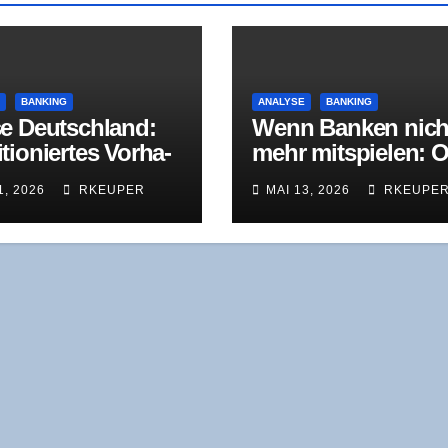
E
BANKING
ANALYSE
BANKING
e Deutsch­land:
Wenn Ban­ken nich
tio­nier­tes Vor­ha­
mehr mit­spie­len: O
bekann­te
Bih­ler Maschi­nen­f
1, 2026
RKEUPER
MAI 13, 2026
RKEUPE
usforderungen
brik in der
Restrukturierung