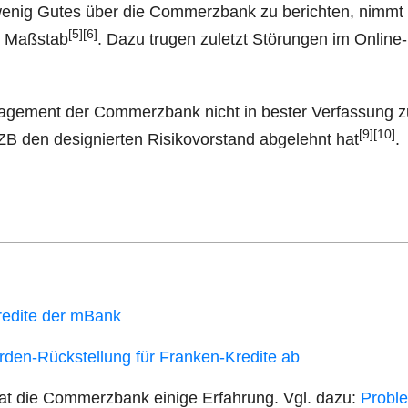
 wenig Gutes über die Com­merz­bank zu berich­ten, nimm
[5]
[6]
m Maß­stab
. Dazu tru­gen zuletzt Stö­run­gen im Online
age­ment der Com­merz­bank nicht in bes­ter Ver­fas­sung 
[9]
[10]
den desi­gnier­ten Risi­ko­vor­stand abge­lehnt hat
.
re­di­te der mBank
­den-Rück­stel­lung für Fran­ken-Kre­di­te ab
, hat die Com­merz­bank eini­ge Erfah­rung. Vgl. dazu:
Pro­bl