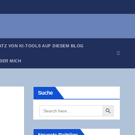
SATZ VON KI-TOOLS AUF DIE­SEM BLOG
BER MICH
Suche
Search Button
Search
for: