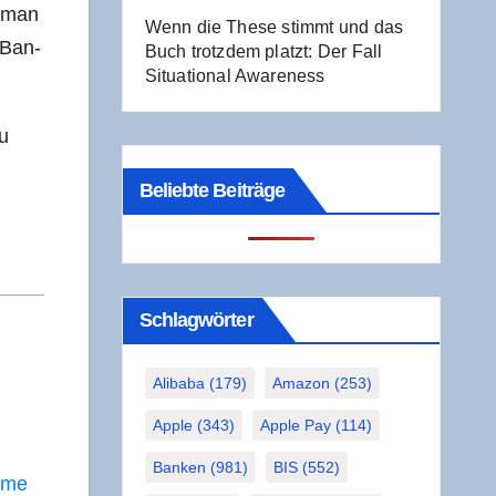
t man
Wenn die The­se stimmt und das
-Ban­
Buch trotz­dem platzt: Der Fall
Situa­tio­nal Awareness
zu
Beliebte Beiträge
Schlag­wör­ter
Alibaba
(179)
Amazon
(253)
Apple
(343)
Apple Pay
(114)
Banken
(981)
BIS
(552)
e­me