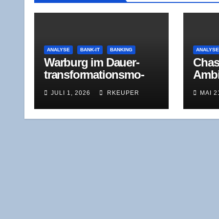
ANALYSE
BANK-IT
BANKING
ANALYS
War­burg im Dau­er­
Cha­s
trans­for­ma­ti­ons­mo­
Ambi­
dus: Was der Jah­res­
ben, 
JULI 1, 2026
RKEUPER
MAI 2
ver­lust 2025 wirk­
Hera
lich zeigt