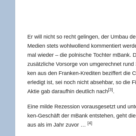
Er will nicht so recht gelin­gen, der Umbau de
Medi­en stets wohl­wol­lend kom­men­tiert wer­d
mal wie­der – die pol­ni­sche Toch­ter mBank. Di
zusätz­li­che Vor­sor­ge von umge­rech­net rund 34
ken aus den Fran­ken-Kre­di­ten bezif­fert die C
erle­digt ist, sei noch nicht abseh­bar, so di
[3]
Aktie gab dar­auf­hin deut­lich nach
.
Eine mil­de Rezes­si­on vor­aus­ge­setzt und u
ken-Geschäft der mBank ent­ste­hen, geht die 
[4]
aus als im Jahr zuvor …