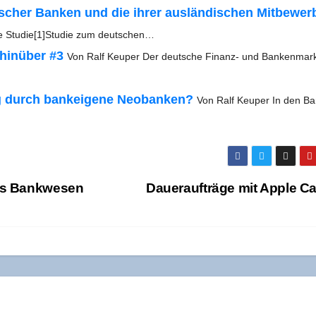
t­scher Ban­ken und die ihrer aus­län­di­schen Mit­be­wer­
ine Stu­die[1]Stu­die zum deutschen…
hin­über #3
Von Ralf Keu­per Der deut­sche Finanz- und Ban­ken­mar
g durch bank­ei­ge­ne Neo­ban­ken?
Von Ralf Keu­per In den Ba
 das Bankwesen
Dau­er­auf­trä­ge mit Apple 