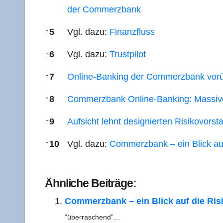
der Commerzbank
↑
5
Vgl. dazu:
Finanz­fluss
↑
6
Vgl. dazu:
Trust­pi­lot
↑
7
Online-Ban­king der Com­merz­bank vor­ü
↑
8
Com­merz­bank Online-Ban­king: Mas­si
↑
9
Auf­sicht lehnt desi­gnier­ten Risi­ko­vor
↑
10
Vgl. dazu:
Com­merz­bank – ein Blick au
Refe­ren­ces
Ähn­li­che Beiträge:
Com­merz­bank – ein Blick auf die Risi­
“über­ra­schend”…