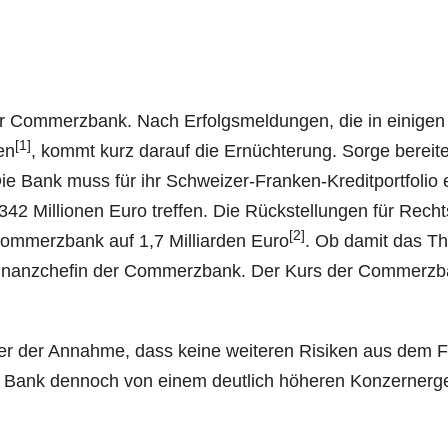
r Com­merz­bank. Nach Erfolgs­mel­dun­gen, die in eini­gen
[1]
en
, kommt kurz dar­auf die Ernüch­te­rung. Sor­ge berei­te
e Bank muss für ihr Schwei­zer-Fran­ken-Kre­dit­port­fo­lio 
2 Mil­lio­nen Euro tref­fen. Die Rück­stel­lun­gen für Rechts­
[2]
om­merz­bank auf 1,7 Mil­li­ar­den Euro
. Ob damit das T
e Finanz­che­fin der Com­merz­bank. Der Kurs der Com­merz­
nter der Annah­me, dass kei­ne wei­te­ren Risi­ken aus dem 
Bank den­noch von einem deut­lich höhe­ren Kon­zern­er­ge