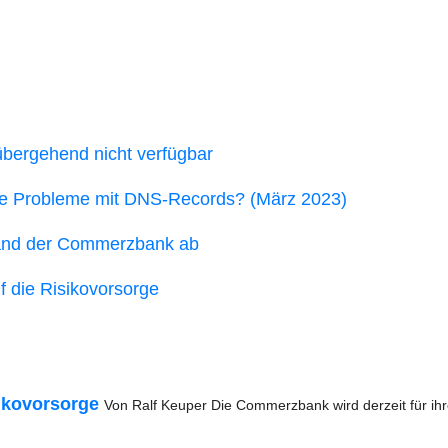
ber­ge­hend nicht verfügbar
­ve Pro­ble­me mit DNS-Records? (März 2023)
­stand der Com­merz­bank ab
f die Risikovorsorge
ko­vor­sor­ge
Von Ralf Keu­per Die Com­merz­bank wird der­zeit für ih