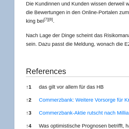
Die Kun­din­nen und Kun­den wis­sen der­weil
die Bewer­tun­gen in den Online-Por­ta­len zu
[7]
[8]
king bei
.
Nach Lage der Din­ge scheint das Risi­ko­ma­n
sein. Dazu passt die Mel­dung, wonach die EZB 
Refe­ren­ces
↑
1
das gilt vor allem für das HB
↑
2
Com­merz­bank: Wei­te­re Vor­sor­ge für K
↑
3
Com­merz­bank-Aktie rutscht nach Mil­li­ar
↑
4
Was opti­mis­ti­sche Pro­gno­sen betrifft