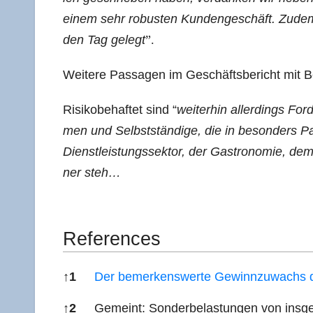
einem sehr robus­ten Kun­den­ge­schäft. Zudem 
den Tag gelegt
”.
Wei­te­re Pas­sa­gen im Geschäfts­be­richt mit
Risi­ko­be­haf­tet sind “
wei­ter­hin aller­dings Fo
men und Selbst­stän­di­ge, die in beson­ders P
Dienst­leis­tungs­sek­tor, der Gas­tro­no­mie, de
ner steh…
Refe­ren­ces
↑
1
Der bemer­kens­wer­te Gewinn­zu­wachs
↑
2
Gemeint: Son­der­be­las­tun­gen von ins­g