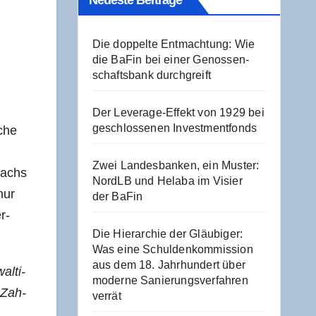
Neu­es­te Beiträge
Die dop­pel­te Ent­mach­tung: Wie
die BaFin bei einer Genos­sen­
schafts­bank durchgreift
Der Levera­ge-Effekt von 1929 bei
geschlos­se­nen Investmentfonds
ache
Zwei Lan­des­ban­ken, ein Mus­ter:
­wachs
NordLB und Hela­ba im Visier
nur
der BaFin
r­
Die Hier­ar­chie der Gläu­bi­ger:
Was eine Schul­den­kom­mis­si­on
aus dem 18. Jahr­hun­dert über
l­ti­
moder­ne Sanie­rungs­ver­fah­ren
 Zah­
verrät