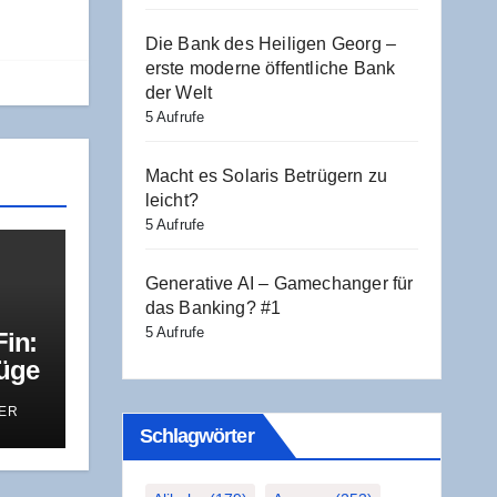
Die Bank des Hei­li­gen Georg –
ers­te moder­ne öffent­li­che Bank
der Welt
5 Aufrufe
Macht es Sola­ris Betrü­gern zu
leicht?
5 Aufrufe
Gene­ra­ti­ve AI – Game­ch­an­ger für
das Ban­king? #1
5 Aufrufe
Fin:
Rüge
ER
Schlag­wör­ter