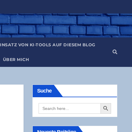
IN­SATZ VON KI-TOOLS AUF DIE­SEM BLOG
ÜBER MICH
Suche
Search Button
Search
for: