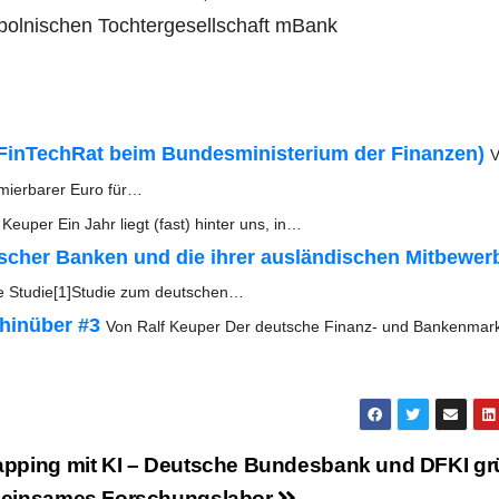
pol­ni­schen Toch­ter­ge­sell­schaft mBank
(Fin­Tech­Rat beim Bun­des­mi­nis­te­ri­um der Finan­zen)
V
­mier­ba­rer Euro für…
Keu­per Ein Jahr liegt (fast) hin­ter uns, in…
t­scher Ban­ken und die ihrer aus­län­di­schen Mit­be­wer­
ine Stu­die[1]Stu­die zum deutschen…
hin­über #3
Von Ralf Keu­per Der deut­sche Finanz- und Ban­ken­mar
p­ping mit KI – Deut­sche Bun­des­bank und DFKI gr
ein­sa­mes Forschungslabor