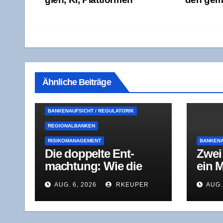
Ähnliche Beiträge
BANKENAUFSICHT / REGULATORIK
REGIONALBANKEN
RISIKOMANAGEMENT
BANKENA
Die dop­pel­te Ent­
Zwei 
mach­tung: Wie die
ein 
BaFin bei einer
und H
AUG. 6, 2026
RKEUPER
AUG.
Genos­sen­schafts­bank
der 
durchgreift