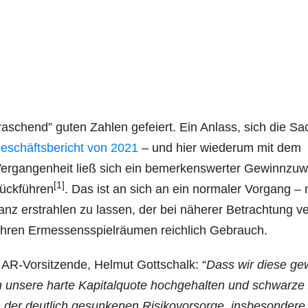
ra­schend” guten Zah­len gefei­ert. Ein Anlass, sich die S
eschäfts­be­richt von 2021
– und hier wie­der­um mit dem
 Ver­gan­gen­heit ließ sich ein bemer­kens­wer­ter Gewinn­zu
[1]
rück­füh­ren
. Das ist an sich an ein nor­ma­ler Vor­gang – 
anz erstrah­len zu las­sen, der bei nähe­rer Betrach­tung ve
hren Ermes­sens­spiel­räu­men reich­lich Gebrauch.
AR-Vor­sit­zen­de, Hel­mut Gott­schalk: “
Dass wir die­se gewa
unse­re har­te Kapi­tal­quo­te hoch­ge­hal­ten und schwar­ze
r deut­lich gesun­ke­nen Risi­ko­vor­sor­ge, ins­be­son­de­re