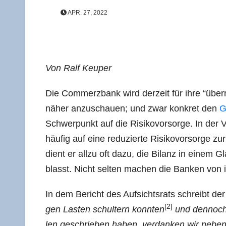
APR. 27, 2022
Von Ralf Keuper
Die Com­merz­bank wird der­zeit für ihre “über­
näher anzu­schau­en; und zwar kon­kret den
G
Schwer­punkt auf die Risi­ko­vor­sor­ge. In der
häu­fig auf eine redu­zier­te Risi­ko­vor­sor­ge zu
dient er all­zu oft dazu, die Bilanz in einem Gl
blasst. Nicht sel­ten machen die Ban­ken von i
In dem Bericht des Auf­sichts­rats schreibt der 
[2]
gen Las­ten schul­tern konn­ten
und den­noch 
len geschrie­ben haben, ver­dan­ken wir neben de