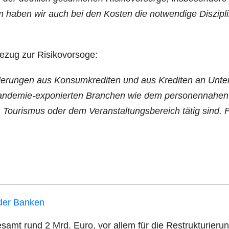
haben wir auch bei den Kos­ten die not­wen­di­ge Dis­zi­pl
 Bezug zur Risikovorsoge:
r­de­run­gen aus Kon­sum­kre­di­ten und aus Kre­di­ten an Unte
an­de­mie-expo­nier­ten Bran­chen wie dem per­so­nen­na­hen
m Tou­ris­mus oder dem Ver­an­stal­tungs­be­reich tätig sind. 
 der Banken
e­samt rund 2 Mrd. Euro, vor allem für die Restruk­tu­rie­ru