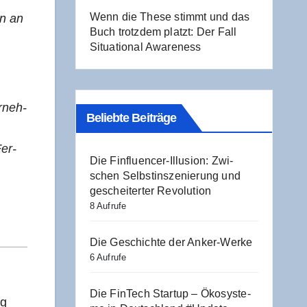
Wenn die The­se stimmt und das
in an
Buch trotz­dem platzt: Der Fall
Situa­tio­nal Awareness
r­neh­
Beliebte Beiträge
Fer­
Die Fin­fluen­cer-Illu­si­on: Zwi­
schen Selbst­in­sze­nie­rung und
geschei­ter­ter Revolution
8 Aufrufe
Die Geschich­te der Anker-Werke
6 Aufrufe
Die Fin­Tech Start­up – Öko­sys­te­
ng