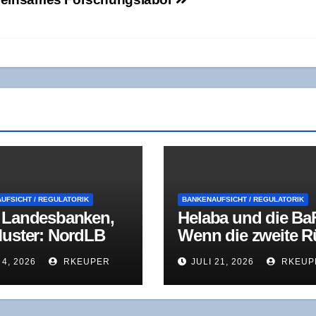
UFSICHT / REGULATORIK
BANKENAUFSICHT / REGULATORIK
Lan­des­ban­ken,
Hela­ba und die Ba
Mus­ter: NordLB
Wenn die zwei­te 
ela­ba im Visier
lau­ter spricht als
 4, 2026
RKEUPER
JULI 21, 2026
RKEUP
BaFin
die erste