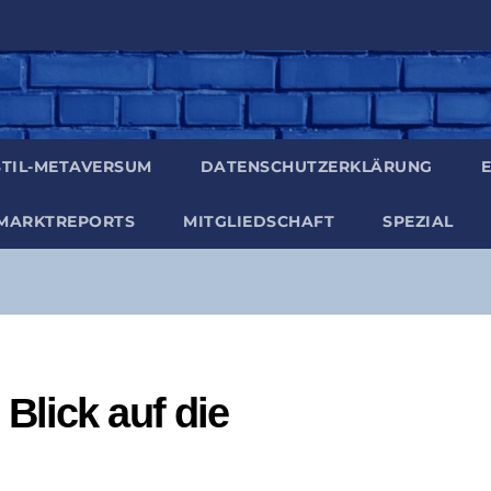
TIL-META­VER­SUM
DATEN­SCHUTZ­ER­KLÄ­RUNG
E
MARKT­RE­PORTS
MIT­GLIED­SCHAFT
SPE­ZI­AL
Blick auf die