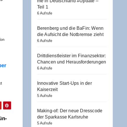
me in Deutsch­land #Update –
Teil 1
6 Aufrufe
Beren­berg und die BaFin: Wenn
die Auf­sicht die Not­brem­se zieht
on
6 Aufrufe
Dritt­dienst­leis­ter im Finanz­sek­tor:
Chan­cen und Herausforderungen
ber
6 Aufrufe
kt
Inno­va­ti­ve Start-Ups in der
Kaiserzeit
5 Aufrufe
Making-of: Der neue Dress­code
der Spar­kas­se Karlsruhe
ün­
5 Aufrufe