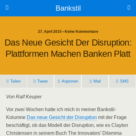
Bankstil
27. April 2015 • Keine Kommentare
Das Neue Gesicht Der Dis­rup­ti­on:
Platt­for­men Machen Ban­ken Platt
Tei­len
Tweet
Anpin­nen
Mail
SMS
Von Ralf Keuper
Vor zwei Wochen hat­te ich mich in mei­ner Bank­stil-
Kolum­ne
Das neue Gesicht der Dis­rup­ti­on
mit der Fra­ge
beschäf­tigt, ob das Modell der Dis­rup­ti­on, wie es Clay­ton
Chris­ten­sen in sei­nem Buch The Inno­va­tors’ Dilem­ma