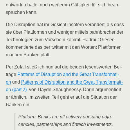
ent­wor­fen hat­te, noch wei­ter­hin Gül­tig­keit für sich bean­
spru­chen kann.
Die Dis­rup­ti­on hat ihr Gesicht inso­fern ver­än­dert, als dass
sie über Platt­for­men und weni­ger mit­tels bahn­bre­chen­der
Tech­no­lo­gien zum Vor­schein kommt. Hart­mut Gie­sen
kom­men­tier­te das per twit­ter mit den Wor­ten: Platt­for­men
machen Ban­ken platt.
Per Zufall stieß ich nun auf die bei­den lesens­wer­ten Bei­
trä­ge
Pat­terns of Dis­rup­ti­on and the Gre­at Trans­for­ma­ti­
on
und
Pat­terns of Dis­rup­ti­on and the Gre­at Trans­for­ma­ti­
on (part 2)
von Haydn Shaugh­nes­sy. Dar­in argu­men­tiert
er ähn­lich. Im zwei­ten Teil geht er auf die Situa­ti­on der
Ban­ken ein.
Plat­form: Banks are all actively pur­suing adja­
cen­ci­es, part­ner­ships and fin­tech invest­ments.