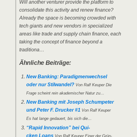
Will ano­ther ven­turer pro­vi­de the plat­form to
con­so­li­da­te this acti­vi­ty and renew finan­ce?
Alre­a­dy the space is beco­ming crow­ded with
tech giants and new ven­dors in spe­cia­li­zed
are­as like trade and sup­p­ly chain finan­ce, each
taking the con­cept of finan­ce bey­ond a
traditiona…
Ähn­li­che Beiträge:
New Ban­king: Para­dig­men­wech­sel
oder nur Stil­wan­del?
Von Ralf Keu­per Die
Fra­ge scheint rein aka­de­mi­scher Natur zu…
New Ban­king mit Joseph Schum­pe­ter
und Peter F. Dru­cker #1
Von Ralf Keu­per
Es hat lan­ge gedau­ert, bis sich die…
“Rapid Inno­va­ti­on” bei Qui­
cken Loans
Von Ralf Keu­per Einer der Grün­