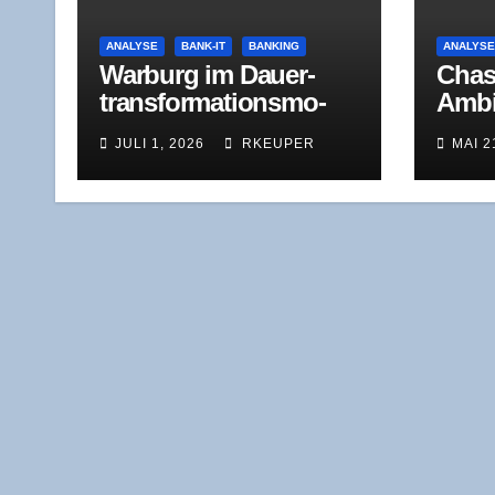
ANALYSE
BANK-IT
BANKING
ANALYS
War­burg im Dau­er­
Cha­s
trans­for­ma­ti­ons­mo­
Ambi­
dus: Was der Jah­res­
ben, 
JULI 1, 2026
RKEUPER
MAI 2
ver­lust 2025 wirk­
Hera
lich zeigt