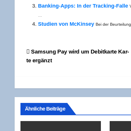
Ban­king-Apps: In der Track­ing-Fal­le
…
Stu­di­en von McK­in­sey
Bei der Beur­tei­lun
Beitragsnavigation
Sam­sung Pay wird um Debit­kar­te Kar­
te ergänzt
Ähnliche Beiträge