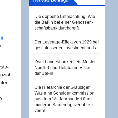
Neu­es­te Beiträge
Die dop­pel­te Ent­mach­tung: Wie
die BaFin bei einer Genos­sen­
schafts­bank durchgreift
 in
Der Levera­ge-Effekt von 1929 bei
k
geschlos­se­nen Investmentfonds
Zwei Lan­des­ban­ken, ein Mus­ter:
s­to­
NordLB und Hela­ba im Visier
der BaFin
­zi­al
a­ten
Die Hier­ar­chie der Gläu­bi­ger:
Was eine Schul­den­kom­mis­si­on
o
aus dem 18. Jahr­hun­dert über
moder­ne Sanie­rungs­ver­fah­ren
verrät