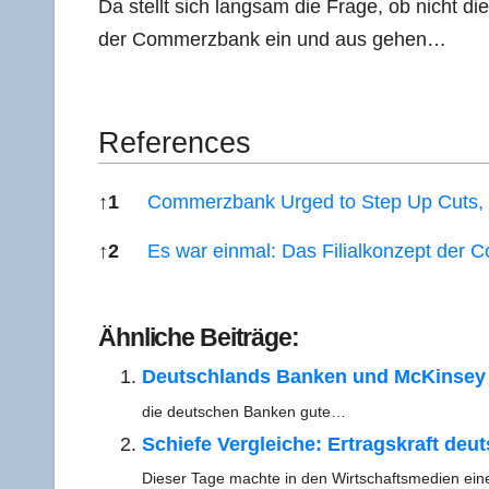
Da stellt sich lang­sam die Fra­ge, ob nicht die 
der Com­merz­bank ein und aus gehen…
Refe­ren­ces
↑
1
Com­merz­bank Urged to Step Up Cuts, 
↑
2
Es war ein­mal: Das Fili­al­kon­zept de
Refe­ren­ces
Ähn­li­che Beiträge:
Deutsch­lands Ban­ken und McK­in­sey
die deut­schen Ban­ken gute…
Schie­fe Ver­glei­che: Ertrags­kraft deu
Die­ser Tage mach­te in den Wirt­schafts­me­di­en e