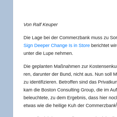
Von Ralf Keuper
Die Lage bei der Com­merz­bank muss zu Sor
Sign Deeper Chan­ge Is in Store
berich­tet wi
unter die Lupe nehmen.
Die geplan­ten Maß­nah­men zur Kos­ten­sen­ku
ren, dar­un­ter der Bund, nicht aus. Nun soll McK­
zu iden­ti­fi­zie­ren. Betrof­fen sind das Pri­va
kam die Bos­ton Con­sul­ting Group, die im Auf­t
beleuch­te­te, zu dem Ergeb­nis, dass hier noc
etwas wie die hei­li­ge Kuh der Com­merz­bank