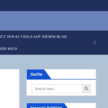
SATZ VON KI-TOOLS AUF DIE­SEM BLOG
BER MICH
Suche
Search Button
Search
for: