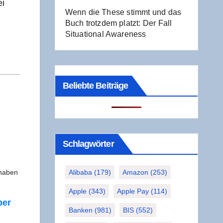
ei
Wenn die The­se stimmt und das
Buch trotz­dem platzt: Der Fall
Situa­tio­nal Awareness
Beliebte Beiträge
Schlag­wör­ter
y haben
Alibaba
(179)
Amazon
(253)
Apple
(343)
Apple Pay
(114)
ber
Banken
(981)
BIS
(552)