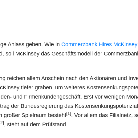
­ge Anlass geben. Wie in
Com­merz­bank Hires McK­in­sey
rd, soll McK­in­sey das Geschäfts­mo­dell der Com­merz­ban
ng rei­chen allem Anschein nach den Aktio­nä­ren und Inve
in­sey tie­fer gra­ben, um wei­te­res Kos­ten­sen­kungs­po­ten
t­kun­den- und Fir­men­kun­den­ge­schäft. Erst vor weni­gen Mon
rag der Bun­des­re­gie­rung das Kos­ten­sen­kungs­po­ten­zi­al
[1]
h gro­ßer Spiel­raum besteht
. Vor allem das Fili­al­netz, s
[2]
, steht auf dem Prüfstand.