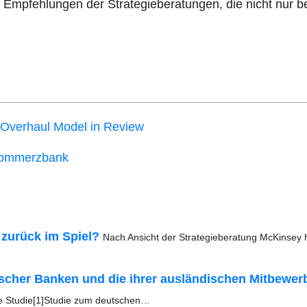
Emp­feh­lun­gen der Stra­te­gie­be­ra­tun­gen, die nicht nur b
Over­haul Model in Review
r Commerzbank
 zurück im Spiel?
Nach Ansicht der Stra­te­gie­be­ra­tung McK­in­se
t­scher Ban­ken und die ihrer aus­län­di­schen Mit­be­wer­
ine Stu­die[1]Stu­die zum deutschen…