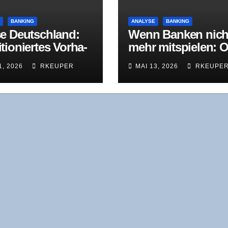
E
BANKING
ANALYSE
BANKING
e Deutsch­land:
Wenn Ban­ken nich
tio­nier­tes Vor­ha­
mehr mit­spie­len: O
bekann­te
Bih­ler Maschi­nen­f
1, 2026
RKEUPER
MAI 13, 2026
RKEUPE
usforderungen
brik in der
Restrukturierung