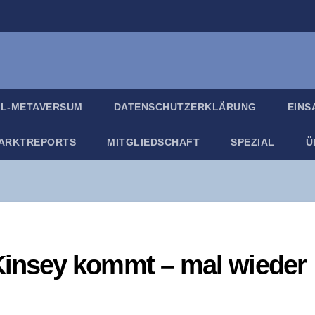
IL-META­VER­SUM
DATEN­SCHUTZ­ER­KLÄ­RUNG
EIN­
ARKT­RE­PORTS
MIT­GLIED­SCHAFT
SPE­ZI­AL
Ü
­in­sey kommt – mal wieder