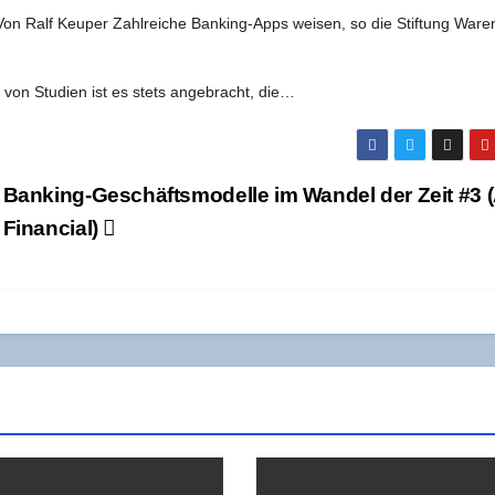
Von Ralf Keu­per Zahl­rei­che Ban­king-Apps wei­sen, so die Stif­tung Ware
g von Stu­di­en ist es stets ange­bracht, die…
Ban­king-Geschäfts­mo­del­le im Wan­del der Zeit #3 
Financial)