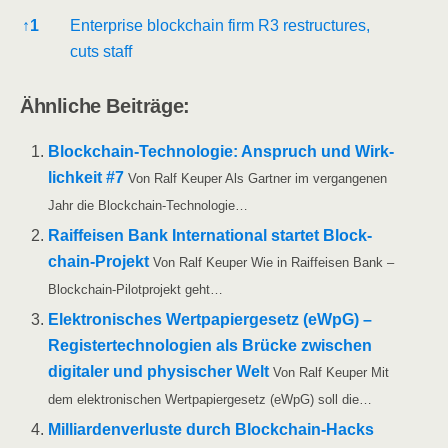
Refe­ren­ces
↑
1
Enter­pri­se block­chain firm R3 res­truc­tures,
cuts staff
Ähn­li­che Beiträge:
Block­chain-Tech­­no­­lo­­gie: Anspruch und Wirk­
lich­keit #7
Von Ralf Keu­per Als Gart­ner im ver­gan­ge­nen
Jahr die Blockchain-Technologie…
Raiff­ei­sen Bank Inter­na­tio­nal star­tet Block­
chain-Pro­jekt
Von Ralf Keu­per Wie in Raiff­ei­sen Bank –
Block­chain-Pilo­t­­pro­­jekt geht…
Elek­tro­ni­sches Wert­pa­pier­ge­setz (eWpG) –
Regis­ter­tech­no­lo­gien als Brü­cke zwi­schen
digi­ta­ler und phy­si­scher Welt
Von Ralf Keu­per Mit
dem elek­tro­ni­schen Wert­pa­pier­ge­setz (eWpG) soll die…
Mil­li­ar­den­ver­lus­te durch Block­chain-Hacks