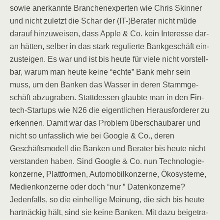
sowie aner­kann­te Bran­chen­ex­per­ten wie Chris Skin­ner
und nicht zuletzt die Schar der (IT-)Berater nicht müde
dar­auf hin­zu­wei­sen, dass Apple & Co. kein Inter­es­se dar­
an hät­ten, sel­ber in das stark regu­lier­te Bank­ge­schäft ein­
zu­stei­gen. Es war und ist bis heu­te für vie­le nicht vor­stell­
bar, war­um man heu­te kei­ne “ech­te” Bank mehr sein
muss, um den Ban­ken das Was­ser in deren Stamm­ge­
schäft abzu­gra­ben. Statt­des­sen glaub­te man in den Fin­
tech-Start­ups wie N26 die eigent­li­chen Her­aus­for­de­rer zu
erken­nen. Damit war das Pro­blem über­schau­ba­rer und
nicht so unfass­lich wie bei Goog­le & Co., deren
Geschäfts­mo­dell die Ban­ken und Bera­ter bis heu­te nicht
ver­stan­den haben. Sind Goog­le & Co. nun Tech­no­lo­gie­
kon­zer­ne, Platt­for­men, Auto­mo­bil­kon­zer­ne, Öko­sys­te­me,
Medi­en­kon­zer­ne oder doch “nur ” Daten­kon­zer­ne?
Jeden­falls, so die ein­hel­li­ge Mei­nung, die sich bis heu­te
hart­nä­ckig hält, sind sie kei­ne Ban­ken. Mit dazu bei­getra­