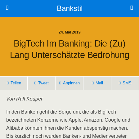
Bankstil
24. Mai 2019
Big­Tech Im Ban­king: Die (zu)
Lang Unter­schätz­te Bedrohung
Tei­len
Tweet
Anpin­nen
Mail
SMS
Von Ralf Keuper
In den Ban­ken geht die Sor­ge um, die als Big­Tech
bezeich­ne­ten Kon­zer­ne wie Apple, Ama­zon, Goog­le und
Ali­baba könn­ten ihnen die Kun­den abspens­tig machen.
Bis kürz­lich noch wur­den Ban­ken- und Medi­en­ver­tre­ter