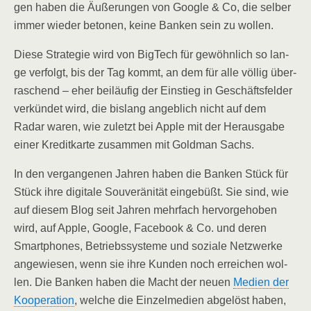
gen haben die Äuße­run­gen von Goog­le & Co, die sel­ber
immer wie­der beto­nen, kei­ne Ban­ken sein zu wollen.
Die­se Stra­te­gie wird von Big­Tech für gewöhn­lich so lan­
ge ver­folgt, bis der Tag kommt, an dem für alle völ­lig über­
ra­schend – eher bei­läu­fig der Ein­stieg in Geschäfts­fel­der
ver­kün­det wird, die bis­lang angeb­lich nicht auf dem
Radar waren, wie zuletzt bei Apple mit der Her­aus­ga­be
einer Kre­dit­kar­te zusam­men mit Gold­man Sachs.
In den ver­gan­ge­nen Jah­ren haben die Ban­ken Stück für
Stück ihre digi­ta­le Sou­ve­rä­ni­tät ein­ge­büßt. Sie sind, wie
auf die­sem Blog seit Jah­ren mehr­fach her­vor­ge­ho­ben
wird, auf Apple, Goog­le, Face­book & Co. und deren
Smart­phones, Betriebs­sys­te­me und sozia­le Netz­wer­ke
ange­wie­sen, wenn sie ihre Kun­den noch errei­chen wol­
len. Die Ban­ken haben die Macht der neu­en
Medi­en der
Koope­ra­ti­on
, wel­che die Ein­zel­me­di­en abge­löst haben,