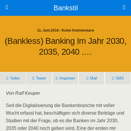
Bankstil
11. Juni 2016 • Keine Kommentare
(Bank­less) Ban­king Im Jahr 2030,
2035, 2040 .…
Tei­len
Tweet
Anpin­nen
Mail
SMS
Von Ralf Keuper
Seit die Digi­ta­li­sie­rung die Ban­ken­bran­che mit vol­ler
Wucht erfasst hat, beschäf­ti­gen sich diver­se Bei­trä­ge und
Stu­di­en mit der Fra­ge, ob es die Ban­ken im Jahr 2030,
2035 oder 2040 noch geben wird. Eine der ers­ten mir