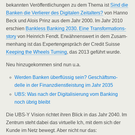
bekann­ten Ver­öf­fent­li­chun­gen zu dem The­ma ist
Sind die
Ban­ken die Ver­lie­rer des Digi­ta­len Zeit­al­ters?
von Han­no
Beck und Alo­is Prinz aus dem Jahr 2000. Im Jahr 2010
erschien
Bank­less Ban­king 2030. Eine Trans­for­ma­ti­ons­
sto­ry
von Hein­rich Fendt. Erwäh­nens­wert in dem Zusam­
men­hang ist das Exper­ten­ge­spräch der Cre­dit Suis­se
Kee­ping the Wheels Tur­ning
, das 2013 geführt wurde.
Neu hin­zu­ge­kom­men sind nun u.a.
Wer­den Ban­ken über­flüs­sig sein? Geschäfts­mo­
del­le in der Finanz­dienst­leis­tung im Jahr 2035
UBS: Was nach der Digi­ta­li­sie­rung vom Ban­king
noch übrig bleibt
Die UBS‑Y Visi­on rich­tet ihren Blick in das Jahr 2040. Im
Zen­trum steht dabei das vir­tu­el­le Ich, mit dem sich der
Kun­de im Netz bewegt. Aber nicht nur das: