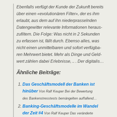
Eben­falls ver­fügt der Kun­de der Zukunft bereits
über einen «evo­lu­tio­nä­ren Fil­ter», der es ihm
erlaubt, aus dem auf ihn nie­der­pras­seln­den
Daten­ge­wit­ter rele­van­te Infor­ma­tio­nen her­aus­
zu­fil­tern. Die Fol­ge: Was nicht in 2 Sekun­den
zu erfas­sen ist, fällt durch. Eben­so alles, was
nicht einen unmit­tel­ba­ren und sofort ver­füg­ba­
ren Mehr­wert bie­tet. Mehr als Din­ge und Geld­
wert zäh­len dabei Erleb­nis­se, .. . Der digitalis…
Ähn­li­che Beiträge:
Das Geschäfts­mo­dell der Ban­ken ist
hin­über
Von Ralf Keu­per Bei der Bewer­tung
des Ban­ken­stress­tests bemän­gel­ten auffallend…
Ban­king-Geschäfts­­­mo­­del­­le im Wan­del
der Zeit #4
Von Ralf Keu­per Das ver­än­der­te