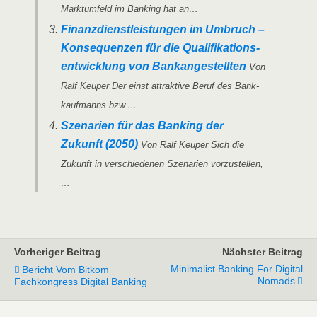
Markt­um­feld im Ban­king hat an…
Finanz­dienst­leis­tun­gen im Umbruch –
Kon­se­quen­zen für die Qua­li­fi­ka­ti­ons­
ent­wick­lung von Bank­an­ge­stell­ten
Von
Ralf Keu­per Der einst attrak­ti­ve Beruf des Bank­
kauf­manns bzw.…
Sze­na­ri­en für das Ban­king der
Zukunft (2050)
Von Ralf Keu­per Sich die
Zukunft in ver­schie­de­nen Sze­na­ri­en vorzustellen,
…
Vorheriger Beitrag
Nächster Beitrag
Minimalist Banking For Digital
Bericht Vom Bitkom
Nomads
Fachkongress Digital Banking