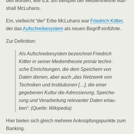
delt wor­den, wie u.a. am Bei­spiel der Medi­en­theo­rie Mar­
shall McLuhans.
Ein, viel­leicht “der” Erbe McLuhans war
Fried­rich Kitt­ler
,
der das
Auf­schrei­be­sys­tem
als neu­en Begriff einführte.
Zur Defi­ni­ti­on:
Als Auf­schrei­be­sys­tem bezeich­net Fried­rich
Kitt­ler in sei­ner Medi­en­theo­rie pri­mär tech­ni­
sche Ein­rich­tun­gen, die dem Spei­chern von
Daten die­nen, aber auch „das Netz­werk von
Tech­ni­ken und Insti­tu­tio­nen […], die einer
gege­be­nen Kul­tur die Adres­sie­rung, Spei­che­
rung und Ver­ar­bei­tung rele­van­ter Daten erlau­
ben“. (Quel­le: Wikipedia)
Hier bie­ten sich gleich meh­re­re Anknüp­fungs­punk­te zum
Banking.