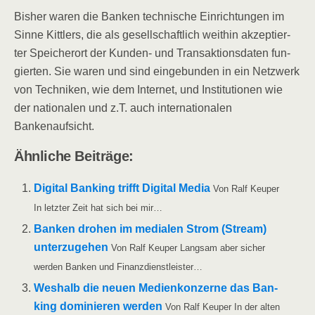
Bis­her waren die Ban­ken tech­ni­sche Ein­rich­tun­gen im
Sin­ne Kitt­lers, die als gesell­schaft­lich weit­hin akzep­tier­
ter Spei­cher­ort der Kun­den- und Trans­ak­ti­ons­da­ten fun­
gier­ten. Sie waren und sind ein­ge­bun­den in ein Netz­werk
von Tech­ni­ken, wie dem Inter­net, und Insti­tu­tio­nen wie
der natio­na­len und z.T. auch inter­na­tio­na­len
Bankenaufsicht.
Ähn­li­che Beiträge:
Digi­tal Ban­king trifft Digi­tal Media
Von Ralf Keu­per
In letz­ter Zeit hat sich bei mir…
Ban­ken dro­hen im media­len Strom (Stream)
unter­zu­ge­hen
Von Ralf Keu­per Lang­sam aber sicher
wer­den Ban­ken und Finanzdienstleister…
Wes­halb die neu­en Medi­en­kon­zer­ne das Ban­
king domi­nie­ren wer­den
Von Ralf Keu­per In der alten