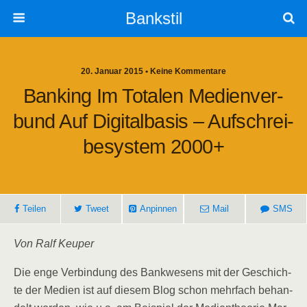
Bankstil
20. Januar 2015 • Keine Kommentare
Ban­king Im Tota­len Medi­en­ver­
Bund Auf Digi­tal­ba­sis – Auf­schrei­
Be­sys­tem 2000+
Tei­len
Tweet
Anpin­nen
Mail
SMS
Von Ralf Keuper
Die enge Ver­bin­dung des Bank­we­sens mit der Geschich­
te der Medi­en ist auf die­sem Blog schon mehr­fach behan­