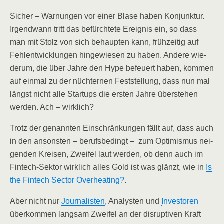
Sicher – War­nun­gen vor einer Bla­se haben Kon­junk­tur.
Irgend­wann tritt das befürch­te­te Ereig­nis ein, so dass
man mit Stolz von sich behaup­ten kann, früh­zei­tig auf
Fehl­ent­wick­lun­gen hin­ge­wie­sen zu haben. Ande­re wie­
der­um, die über Jah­re den Hype befeu­ert haben, kom­men
auf ein­mal zu der nüch­ter­nen Fest­stel­lung, dass nun mal
längst nicht alle Start­ups die ers­ten Jah­re über­ste­hen
wer­den. Ach – wirklich?
Trotz der genann­ten Ein­schrän­kun­gen fällt auf, dass auch
in den ansons­ten – berufs­be­dingt – zum Opti­mis­mus nei­
gen­den Krei­sen, Zwei­fel laut wer­den, ob denn auch im
Fin­tech-Sek­tor wirk­lich alles Gold ist was glänzt, wie in
Is
the Fin­tech Sec­tor Over­hea­ting?
.
Aber nicht nur
Jour­na­lis­ten
, Ana­lys­ten und
Inves­to­ren
über­kom­men lang­sam Zwei­fel an der dis­rup­ti­ven Kraft