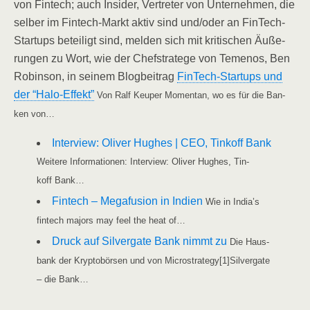
von Fin­tech; auch Insi­der, Ver­tre­ter von Unter­neh­men, die
sel­ber im Fin­tech-Markt aktiv sind und/​oder an Fin­Tech-
Start­ups betei­ligt sind, mel­den sich mit kri­ti­schen Äuße­
run­gen zu Wort, wie der Chef­stra­te­ge von Teme­nos, Ben
Robin­son, in sei­nem Blog­bei­trag
Fin­­Tech-Star­t­ups und
der “Halo-Effekt”
Von Ralf Keu­per Momen­tan, wo es für die Ban­
ken von…
Inter­view: Oli­ver Hug­hes | CEO, Tin­koff Bank
Wei­te­re Infor­ma­tio­nen: Inter­view: Oli­ver Hug­hes, Tin­
koff Bank…
Fin­tech – Mega­fu­si­on in Indi­en
Wie in India’s
fin­tech majors may feel the heat of…
Druck auf Sil­ver­ga­te Bank nimmt zu
Die Haus­
bank der Kryp­to­bör­sen und von Microstra­tegy[1]Sil­ver­ga­te
– die Bank…