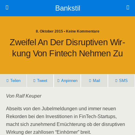
Bankstil
8. Oktober 2015 • Keine Kommentare
Zwei­fel An Der Dis­rup­ti­ven Wir­
Kung Von Fin­tech Neh­men Zu
Tei­len
Tweet
Anpin­nen
Mail
SMS
Von Ralf Keuper
Abseits von den Jubel­mel­dun­gen und immer neu­en
Rekor­den bei den Inves­ti­tio­nen in Fin­Tech-Start­ups,
macht sich zuneh­mend Ernüch­te­rung ob der dis­rup­ti­ven
Wir­kung der zahl­lo­sen “Ein­hör­ner” breit.