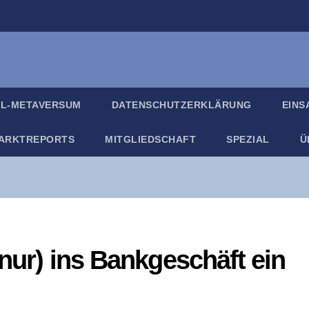
IL-META­VER­SUM
DATEN­SCHUTZ­ER­KLÄ­RUNG
EIN­
ARKT­RE­PORTS
MIT­GLIED­SCHAFT
SPE­ZI­AL
Ü
 nur) ins Bank­ge­schäft ein