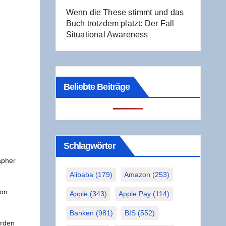
Wenn die The­se stimmt und das
Buch trotz­dem platzt: Der Fall
Situa­tio­nal Awareness
Beliebte Beiträge
Schlag­wör­ter
a­pher
Alibaba
(179)
Amazon
(253)
on
Apple
(343)
Apple Pay
(114)
Banken
(981)
BIS
(552)
r­den