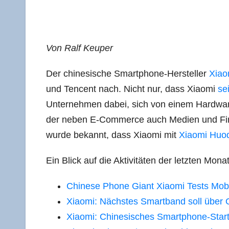
Von Ralf Keuper
Der chi­ne­si­sche Smart­phone-Her­stel­ler
Xiao
und Ten­cent nach. Nicht nur, dass Xiao­mi
se
Unter­neh­men dabei, sich von einem Hard­ware-
der neben E‑Commerce auch Medi­en und Finanz
wur­de bekannt, dass Xiao­mi mit
Xiao­mi Huo­
Ein Blick auf die Akti­vi­tä­ten der letz­ten M
Chi­ne­se Pho­ne Giant Xiao­mi Tests Mobi
Xiao­mi: Nächs­tes Smart­band soll über 
Xiao­mi: Chi­ne­si­sches Smart­phone-Start