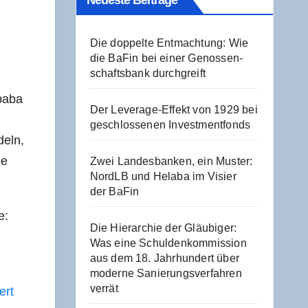
Neu­es­te Beiträge
Die dop­pel­te Ent­mach­tung: Wie
die BaFin bei einer Genos­sen­
schafts­bank durchgreift
­baba
Der Levera­ge-Effekt von 1929 bei
geschlos­se­nen Investmentfonds
deln,
he
Zwei Lan­des­ban­ken, ein Mus­ter:
NordLB und Hela­ba im Visier
der BaFin
e:
Die Hier­ar­chie der Gläu­bi­ger:
Was eine Schul­den­kom­mis­si­on
aus dem 18. Jahr­hun­dert über
moder­ne Sanie­rungs­ver­fah­ren
verrät
ert