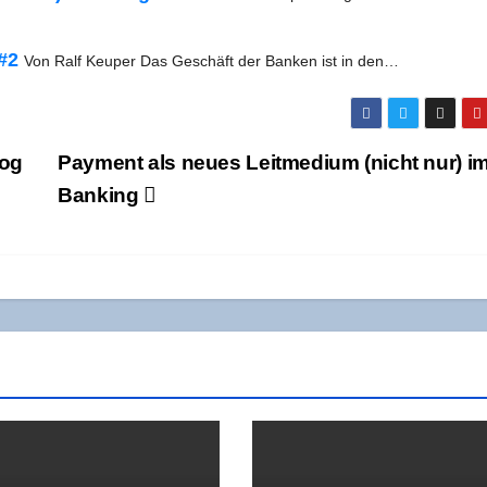
 #2
Von Ralf Keu­per Das Geschäft der Ban­ken ist in den…
log
Pay­ment als neu­es Leit­me­di­um (nicht nur) i
Banking