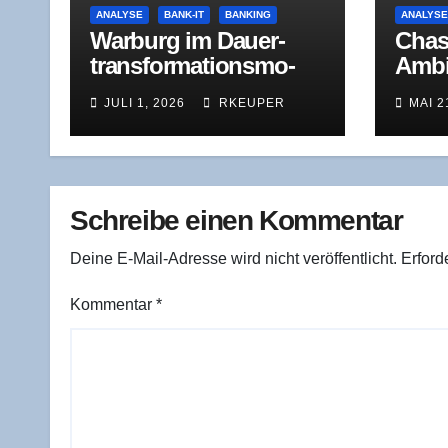
ANALYSE
BANK-IT
BANKING
ANALYS
War­burg im Dau­er­
Cha­s
trans­for­ma­ti­ons­mo­
Ambi­
dus: Was der Jah­res­
ben, 
JULI 1, 2026
RKEUPER
MAI 2
ver­lust 2025 wirk­
Hera
lich zeigt
Schreibe einen Kommentar
Deine E-Mail-Adresse wird nicht veröffentlicht.
Erford
Kommentar
*