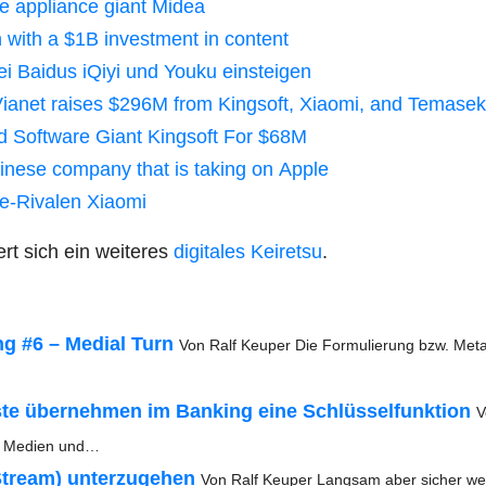
e appli­ance giant Midea
on with a $1B invest­ment in content
ei Bai­dus iQiyi und You­ku einsteigen
 21Vianet rai­ses $296M from King­soft, Xiao­mi, and Temasek
 Soft­ware Giant King­soft For $68M
­ne­se com­pa­ny that is taking on Apple
le-Riva­len Xiaomi
rt sich ein wei­te­res
digi­ta­les Kei­retsu
.
ing #6 – Medi­al Turn
Von Ralf Keu­per Die For­mu­lie­rung bzw. Met
­­te über­neh­men im Ban­king eine Schlüs­sel­funk­ti­on
V
en Medi­en und…
tream) unter­zu­ge­hen
Von Ralf Keu­per Lang­sam aber sicher we