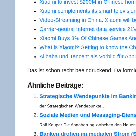
Xiao­mi to invest $200M in Chi­ne­se hom
Xiao­mi com­ple­ments its smart tele­vi­si­
Video-Strea­ming in Chi­na. Xiao­mi will b
Car­ri­er-neu­tral Inter­net data ser­vice
Xiao­mi Buys 3% Of Chi­ne­se Games And
What is Xiao­mi? Get­ting to know the Chi
Ali­baba und Ten­cent als Vor­bild für App
Das ist schon recht beein­dru­ckend. Da for­mie
Ähn­li­che Beiträge:
Stra­te­gi­sche Wen­de­punk­te im Ban­k
der Stra­te­gi­schen Wendepunkte…
Sozia­le Medi­en und Mes­­sa­­ging-Diens
Ralf Keu­per Die Annä­he­rung zwi­schen den Neu­
Ban­ken dro­hen im media­len Strom (S