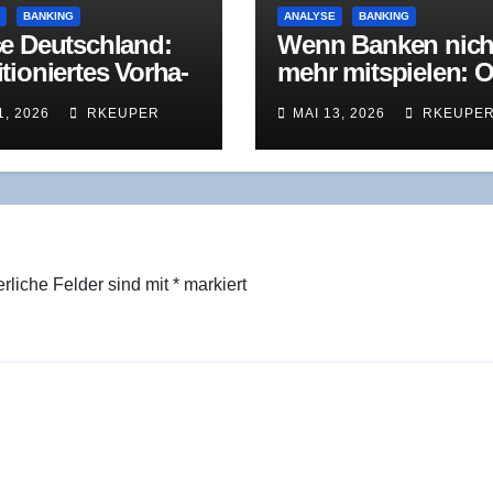
E
BANKING
ANALYSE
BANKING
e Deutsch­land:
Wenn Ban­ken nich
tio­nier­tes Vor­ha­
mehr mit­spie­len: O
bekann­te
Bih­ler Maschi­nen­f
1, 2026
RKEUPER
MAI 13, 2026
RKEUPE
usforderungen
brik in der
Restrukturierung
erliche Felder sind mit
*
markiert