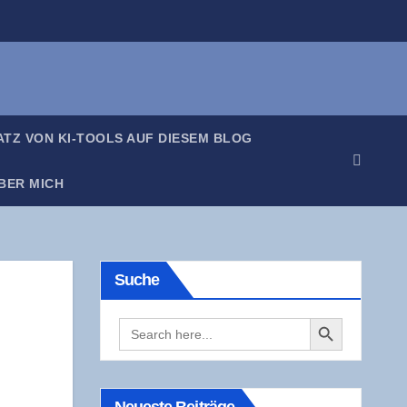
SATZ VON KI-TOOLS AUF DIE­SEM BLOG
BER MICH
Suche
Search Button
Search
for: