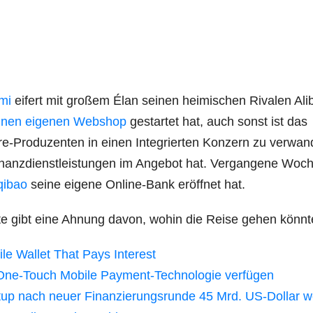
­mi
eifert mit gro­ßem Élan sei­nen hei­mi­schen Riva­len Ali
i­nen eige­nen Web­shop
gestar­tet hat, auch sonst ist das
Pro­du­zen­ten in einen Inte­grier­ten Kon­zern zu ver­wan­
­dienst­leis­tun­gen im Ange­bot hat. Ver­gan­ge­ne Woc
qi­bao
sei­ne eige­ne Online-Bank eröff­net hat.
ona­te gibt eine Ahnung davon, wohin die Rei­se gehen könnt
­le Wal­let That Pays Interest
One-Touch Mobi­le Pay­ment-Tech­no­lo­gie verfügen
­up nach neu­er Finan­zie­rungs­run­de 45 Mrd. US-Dol­lar w