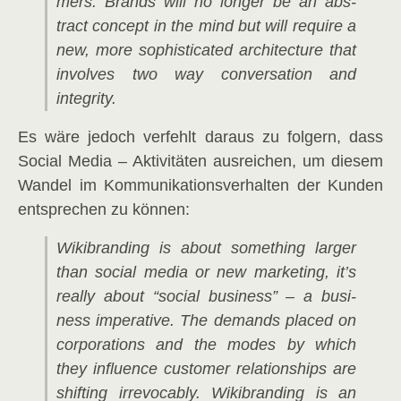
mers. Brands will no lon­ger be an abs­
tract con­cept in the mind but will requi­re a
new, more sophisti­ca­ted archi­tec­tu­re that
invol­ves two way con­ver­sa­ti­on and
integrity.
Es wäre jedoch ver­fehlt dar­aus zu fol­gern, dass
Social Media – Akti­vi­tä­ten aus­rei­chen, um die­sem
Wan­del im Kom­mu­ni­ka­ti­ons­ver­hal­ten der Kun­den
ent­spre­chen zu können:
Wiki­bran­ding is about some­thing lar­ger
than social media or new mar­ke­ting, it’s
real­ly about “social busi­ness” – a busi­
ness impe­ra­ti­ve. The demands pla­ced on
cor­po­ra­ti­ons and the modes by which
they influence cus­to­mer rela­ti­onships are
shif­ting irre­vo­ca­bly. Wiki­bran­ding is an