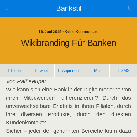
Bankstil
16. Juni 2015 • Keine Kommentare
Wiki­bran­ding Für Banken
Tei­len
Tweet
Anpin­nen
Mail
SMS
Von Ralf Keuper
Wie kann sich eine Bank in der Digi­tal­mo­der­ne von
ihren Mit­be­wer­bern dif­fe­ren­zie­ren? Durch das
unver­wech­sel­ba­re Erleb­nis in ihren Filia­len, durch
ihre diver­sen Pro­duk­te, durch den direk­ten
Kundenkontakt?
Sicher – jeder der genann­ten Berei­che kann dazu