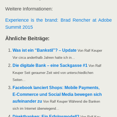
Wei­te­re Informationen:
Expe­ri­ence is the brand: Brad Ren­cher at Ado­be
Sum­mit 2015
Ähn­li­che Beiträge:
Was ist ein “Bank­stil”? – Update
Von Ralf Keu­per
Vor cir­ca andert­halb Jah­ren hat­te ich in…
Die digi­ta­le Bank – eine Sack­gas­se #1
Von Ralf
Keu­per Seit gerau­mer Zeit wird von unter­schied­li­chen
Seiten…
Face­book lan­ciert Shops: Mobi­le Pay­ments,
E‑Commerce und Social Media bewe­gen sich
auf­ein­an­der zu
Von Ralf Keu­per Wäh­rend die Ban­ken
sich im Inter­net überwiegend…
Direkt­ban­ken: Ein Erfolgs­mo­dell?
Von Ralf Keu­