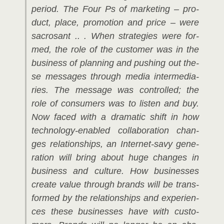
peri­od. The Four Ps of mar­ke­ting – pro­
duct, place, pro­mo­ti­on and pri­ce – were
sacro­sant .. . When stra­te­gies were for­
med, the role of the cus­to­mer was in the
busi­ness of plan­ning and pushing out the­
se mes­sa­ges through media inter­me­dia­
ries. The mes­sa­ge was con­trol­led; the
role of con­su­mers was to lis­ten and buy.
Now faced with a dra­ma­tic shift in how
tech­no­lo­gy-enab­led col­la­bo­ra­ti­on chan­
ges rela­ti­onships, an Inter­net-savy gene­
ra­ti­on will bring about huge chan­ges in
busi­ness and cul­tu­re. How busi­nesses
crea­te value through brands will be trans­
for­med by the rela­ti­onships and expe­ri­en­
ces the­se busi­nesses have with cus­to­