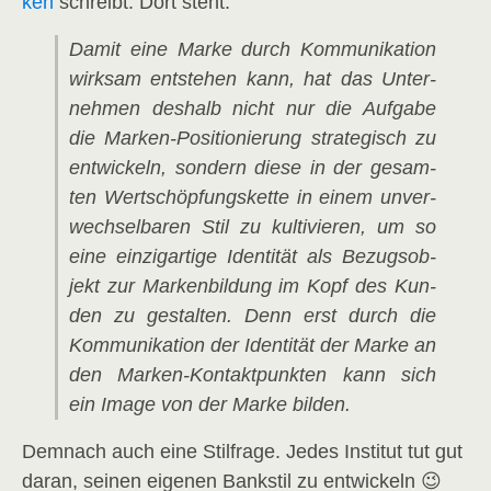
ken
schreibt. Dort steht:
Damit eine Mar­ke durch Kom­mu­ni­ka­ti­on
wirk­sam ent­ste­hen kann, hat das Unter­
neh­men des­halb nicht nur die Auf­ga­be
die Mar­ken-Posi­tio­nie­rung stra­te­gisch zu
ent­wi­ckeln, son­dern die­se in der gesam­
ten Wert­schöp­fungs­ket­te in einem unver­
wech­sel­ba­ren Stil zu kul­ti­vie­ren, um so
eine ein­zig­ar­ti­ge Iden­ti­tät als Bezugs­ob­
jekt zur Mar­ken­bil­dung im Kopf des Kun­
den zu gestal­ten. Denn erst durch die
Kom­mu­ni­ka­ti­on der Iden­ti­tät der Mar­ke an
den Mar­ken-Kon­takt­punk­ten kann sich
ein Image von der Mar­ke bilden.
Dem­nach auch eine Stil­fra­ge. Jedes Insti­tut tut gut
dar­an, sei­nen eige­nen Bank­stil zu entwickeln 😉