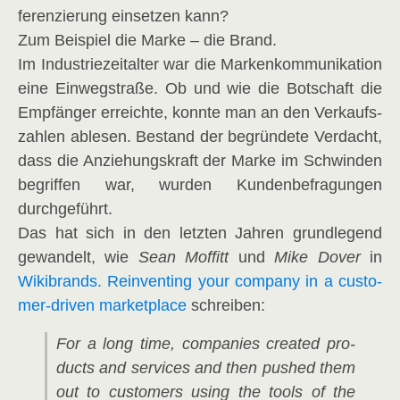
fe­ren­zie­rung ein­set­zen kann?
Zum Bei­spiel die Mar­ke – die Brand.
Im Indus­trie­zeit­al­ter war die Mar­ken­kom­mu­ni­ka­ti­on
eine Ein­weg­stra­ße. Ob und wie die Bot­schaft die
Emp­fän­ger erreich­te, konn­te man an den Ver­kaufs­
zah­len able­sen. Bestand der begrün­de­te Ver­dacht,
dass die Anzie­hungs­kraft der Mar­ke im Schwin­den
begrif­fen war, wur­den Kun­den­be­fra­gun­gen
durchgeführt.
Das hat sich in den letz­ten Jah­ren grund­le­gend
gewan­delt, wie
Sean Mof­fitt
und
Mike Dover
in
Wiki­brands. Reinven­ting your com­pa­ny in a cus­to­
mer-dri­ven mar­ket­place
schreiben:
For a long time, com­pa­nies crea­ted pro­
ducts and ser­vices and then pushed them
out to cus­to­mers using the tools of the