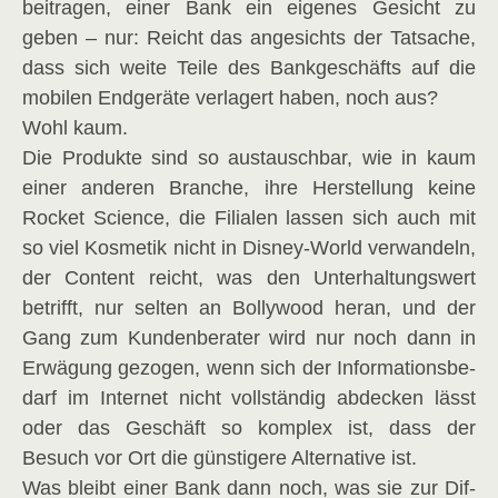
bei­tra­gen, einer Bank ein eige­nes Gesicht zu
geben – nur: Reicht das ange­sichts der Tat­sa­che,
dass sich wei­te Tei­le des Bank­ge­schäfts auf die
mobi­len End­ge­rä­te ver­la­gert haben, noch aus?
Wohl kaum.
Die Pro­duk­te sind so aus­tausch­bar, wie in kaum
einer ande­ren Bran­che, ihre Her­stel­lung kei­ne
Rocket Sci­ence, die Filia­len las­sen sich auch mit
so viel Kos­me­tik nicht in Dis­ney-World ver­wan­deln,
der Con­tent reicht, was den Unter­hal­tungs­wert
betrifft, nur sel­ten an Bol­ly­wood her­an, und der
Gang zum Kun­den­be­ra­ter wird nur noch dann in
Erwä­gung gezo­gen, wenn sich der Infor­ma­ti­ons­be­
darf im Inter­net nicht voll­stän­dig abde­cken lässt
oder das Geschäft so kom­plex ist, dass der
Besuch vor Ort die güns­ti­ge­re Alter­na­ti­ve ist.
Was bleibt einer Bank dann noch, was sie zur Dif­