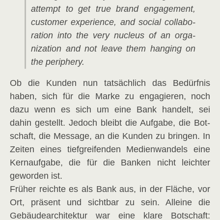
attempt to get true brand enga­ge­ment,
cus­to­mer expe­ri­ence, and social col­la­bo­
ra­ti­on into the very nucleus of an orga­
niza­ti­on and not lea­ve them han­ging on
the periphery.
Ob die Kun­den nun tat­säch­lich das Bedürf­nis
haben, sich für die Mar­ke zu enga­gie­ren, noch
dazu wenn es sich um eine Bank han­delt, sei
dahin gestellt. Jedoch bleibt die Auf­ga­be, die Bot­
schaft, die Mes­sa­ge, an die Kun­den zu brin­gen. In
Zei­ten eines tief­grei­fen­den Medi­en­wan­dels eine
Kern­auf­ga­be, die für die Ban­ken nicht leich­ter
gewor­den ist.
Frü­her reich­te es als Bank aus, in der Flä­che, vor
Ort, prä­sent und sicht­bar zu sein. Allei­ne die
Gebäu­de­ar­chi­tek­tur war eine kla­re Bot­schaft: