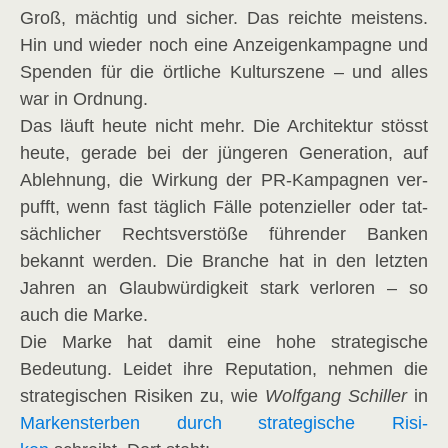
Groß, mäch­tig und sicher. Das reich­te meis­tens.
Hin und wie­der noch eine Anzei­gen­kam­pa­gne und
Spen­den für die ört­li­che Kul­tur­sze­ne – und alles
war in Ordnung.
Das läuft heu­te nicht mehr. Die Archi­tek­tur stösst
heu­te, gera­de bei der jün­ge­ren Gene­ra­ti­on, auf
Ableh­nung, die Wir­kung der PR-Kam­pa­gnen ver­
pufft, wenn fast täg­lich Fäl­le poten­zi­el­ler oder tat­
säch­li­cher Rechts­ver­stö­ße füh­ren­der Ban­ken
bekannt wer­den. Die Bran­che hat in den letz­ten
Jah­ren an Glaub­wür­dig­keit stark ver­lo­ren – so
auch die Marke.
Die Mar­ke hat damit eine hohe stra­te­gi­sche
Bedeu­tung. Lei­det ihre Repu­ta­ti­on, neh­men die
stra­te­gi­schen Risi­ken zu, wie
Wolf­gang Schil­ler
in
Mar­ken­ster­ben durch stra­te­gi­sche Risi­