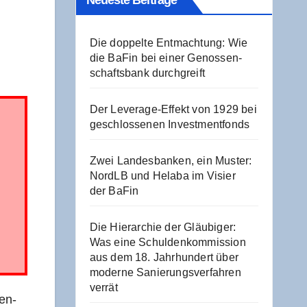
Neu­es­te Beiträge
Die dop­pel­te Ent­mach­tung: Wie
die BaFin bei einer Genos­sen­
schafts­bank durchgreift
Der Levera­ge-Effekt von 1929 bei
geschlos­se­nen Investmentfonds
Zwei Lan­des­ban­ken, ein Mus­ter:
NordLB und Hela­ba im Visier
der BaFin
Die Hier­ar­chie der Gläu­bi­ger:
Was eine Schul­den­kom­mis­si­on
aus dem 18. Jahr­hun­dert über
moder­ne Sanie­rungs­ver­fah­ren
verrät
pen-