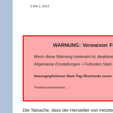
MAI 2, 2023
WARNUNG: Ver­wais­ter Fu
Wenn die­se War­nung irrele­vant ist, deak­ti­vie
All­ge­mei­ne Ein­stel­lun­gen > Fuß­no­ten Sta
Unaus­ge­gli­che­ner Start-Tag-Short­code zuvo
“Fami­li­en­un­ter­neh­men …”
Die Tat­sa­che, dass der Her­stel­ler von Heiz­