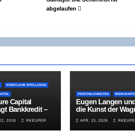
abgelaufen
E
KÜNSTLICHE INTELLIGENZ
APITAL
PERSÖNLICHKEITEN
RISIKOKAPIT
ure Capi­tal
Eugen Lan­gen un
gt Bank­kre­dit –
die Kunst der Wag­
ie Geo­gra­phie
fi­nan­zie­rung – ein
22, 2026
RKEUPER
APR. 15, 2026
RKEUP
I-Indus­trie über
nier vor sei­ner Zeit
­zie­rungs­struk­tu­