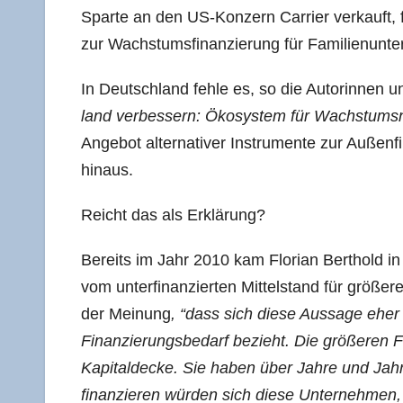
Spar­te an den US-Kon­zern Car­ri­er ver­kauft, f
zur Wachs­tums­fi­nan­zie­rung für Fami­li­en­un­
In Deutsch­land feh­le es, so die Autorin­nen 
land ver­bes­sern: Ökosystem für Wachs­tums­n
Ange­bot alter­na­ti­ver Instru­men­te zur Außen­fi
hinaus.
Reicht das als Erklärung?
Bereits im Jahr 2010 kam Flo­ri­an Bert­hold in 
vom unter­fi­nan­zier­ten Mit­tel­stand für grö­ße­r
der Mei­nung
, “dass sich die­se Aus­sa­ge ehe
Finan­zie­rungs­be­darf bezieht. Die grö­ße­ren F
Kapi­tal­de­cke. Sie haben über Jah­re und Jah
finan­zie­ren wür­den sich die­se Unter­neh­men