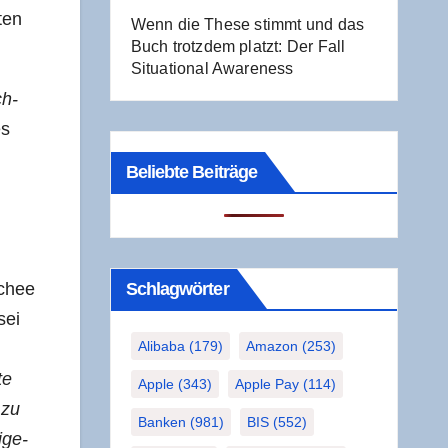
­ten
Wenn die The­se stimmt und das
Buch trotz­dem platzt: Der Fall
Situa­tio­nal Awareness
ch­
es
Beliebte Beiträge
schee
Schlag­wör­ter
sei
Alibaba
(179)
Amazon
(253)
te
Apple
(343)
Apple Pay
(114)
 zu
Banken
(981)
BIS
(552)
ige­