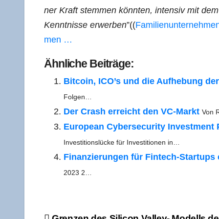
ner Kraft stem­men könn­ten, inten­siv mit de
Kennt­nis­se erwer­ben
”((
Fami­li­en­un­ter­neh­me
men …
Ähn­li­che Beiträge:
Bit­co­in, ICO’s und die Auf­he­bung de
Folgen…
Der Crash erreicht den VC-Markt
Von R
Euro­pean Cyber­se­cu­ri­ty Invest­ment 
Inves­ti­ti­ons­lü­cke für Inves­ti­tio­nen in…
Finan­zie­run­gen für Fin­­tech-Star­t­ups
2023 2…
Gren­zen des Sili­con Val­ley- Modells de