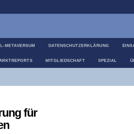
IL-META­VER­SUM
DATEN­SCHUTZ­ER­KLÄ­RUNG
EIN­
ARKT­RE­PORTS
MIT­GLIED­SCHAFT
SPE­ZI­AL
Ü
­rung für
en