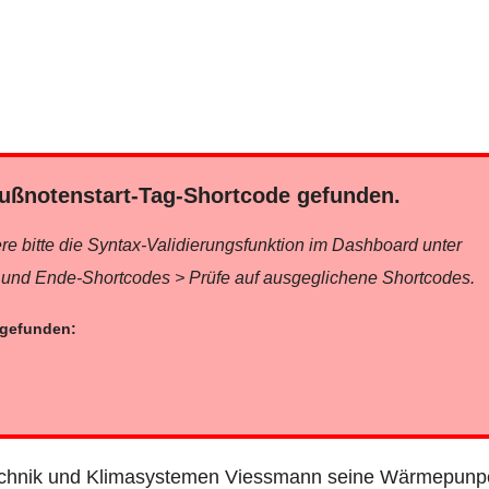
ß­no­ten­start-Tag-Short­code gefunden.
­re bit­te die Syn­tax-Vali­die­rungs­funk­ti­on im Dash­board unter
rt- und Ende-Short­codes > Prü­fe auf aus­ge­gli­che­ne Shortcodes.
r gefunden:
tech­nik und Kli­ma­sys­te­men Viess­mann sei­ne Wär­me­pun­