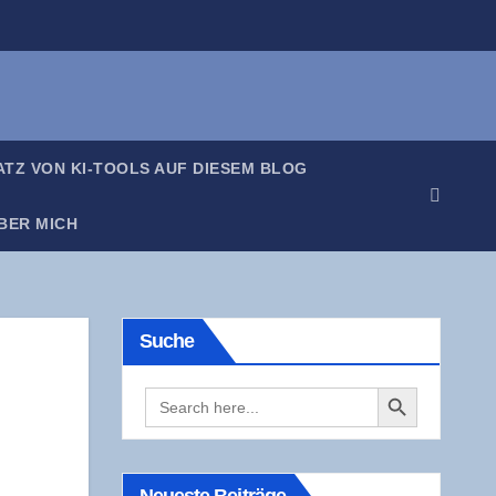
SATZ VON KI-TOOLS AUF DIE­SEM BLOG
BER MICH
Suche
Search Button
Search
for: