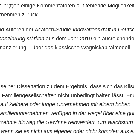
ühr(t)en eini­ge Kom­men­ta­to­ren auf feh­len­de Mög­lich­kei
ter­neh­men zurück.
und Autoren der Aca­tech-Stu­die
Inno­va­ti­ons­kraft in Deuts
an­zie­rung stärken
aus dem Jahr 2019 ein aus­rei­chen­d
­nan­zie­rung – über das klas­si­sche Wag­nis­ka­pi­tal­mo­dell
sei­ner Dis­ser­ta­ti­on zu dem Ergeb­nis, dass sich das Kli­
e Fami­li­en­ge­sell­schaf­ten nicht unbe­dingt hal­ten lässt. Er 
r auf klei­ne­re oder jun­ge Unter­neh­men mit einem hohen
ami­li­en­un­ter­neh­men ver­fü­gen in der Regel über eine gu
r­zehn­te hin­weg die Gewin­ne reinves­tiert. Um Wachs­tum
, wenn sie es nicht aus eige­ner oder nicht kom­plett aus e