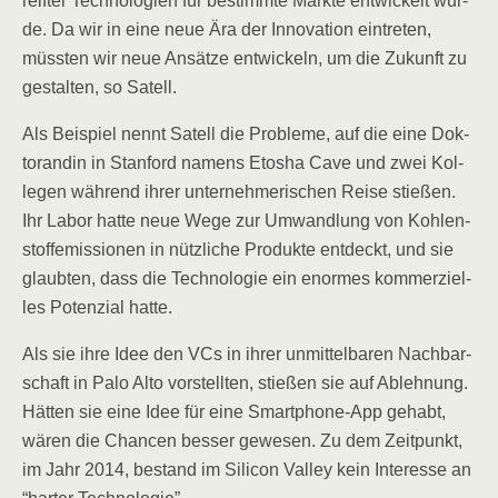
reif­ter Tech­no­lo­gien für bestimm­te Märk­te ent­wi­ckelt wur­
de. Da wir in eine neue Ära der Inno­va­ti­on ein­tre­ten,
müss­ten wir neue Ansät­ze ent­wi­ckeln, um die Zukunft zu
gestal­ten, so Satell.
Als Bei­spiel nennt Satell die Pro­ble­me, auf die eine Dok­
to­ran­din in Stan­ford namens Eto­sha Cave und zwei Kol­
le­gen wäh­rend ihrer unter­neh­me­ri­schen Rei­se stie­ßen.
Ihr Labor hat­te neue Wege zur Umwand­lung von Koh­len­
stoff­emis­sio­nen in nütz­li­che Pro­duk­te ent­deckt, und sie
glaub­ten, dass die Tech­no­lo­gie ein enor­mes kom­mer­zi­el­
les Poten­zi­al hatte.
Als sie ihre Idee den VCs in ihrer unmit­tel­ba­ren Nach­bar­
schaft in Palo Alto vor­stell­ten, stie­ßen sie auf Ableh­nung.
Hät­ten sie eine Idee für eine Smart­phone-App gehabt,
wären die Chan­cen bes­ser gewe­sen. Zu dem Zeit­punkt,
im Jahr 2014, bestand im Sili­con Val­ley kein Inter­es­se an