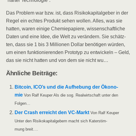
“har­ter Technologie”.
Das Pro­blem war bzw. ist, dass Risi­ko­ka­pi­tal­ge­ber in der
Regel ein ech­tes Pro­dukt sehen wol­len. Alles, was sie
hat­ten, waren eini­ge Che­mie­pa­pie­re, wis­sen­schaft­li­che
Daten und eine Idee, die Welt zu ver­än­dern. Sie schätz­
ten, dass sie 1 bis 3 Mil­lio­nen Dol­lar benö­ti­gen wür­den,
um einen funk­tio­nie­ren­den Pro­to­typ zu ent­wi­ckeln – Geld,
das sie nicht hat­ten und von dem sie nicht wu…
Ähn­li­che Beiträge:
Bit­co­in, ICO’s und die Auf­he­bung der Öko­no­
mie
Von Ralf Keu­per Als die sog. Real­wirt­schaft unter den
Folgen…
Der Crash erreicht den VC-Markt
Von Ralf Keu­per
Unter den Risi­ko­ka­pi­tal­ge­bern macht sich Kater­stim­
mung breit.…