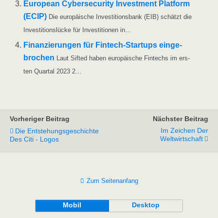
Euro­pean Cyber­se­cu­ri­ty Invest­ment Plat­form
(ECIP)
Die euro­päi­sche Inves­ti­ti­ons­bank (EIB) schätzt die
Inves­ti­ti­ons­lü­cke für Inves­ti­tio­nen in…
Finan­zie­run­gen für Fin­­tech-Star­t­ups ein­ge­
bro­chen
Laut Sifted haben euro­päi­sche Fintechs im ers­
ten Quar­tal 2023 2…
Vorheriger Beitrag
Nächster Beitrag
Im Zeichen Der
Die Entstehungsgeschichte
Weltwirtschaft
Des Citi - Logos
Zum Seitenanfang
Mobil
Desktop