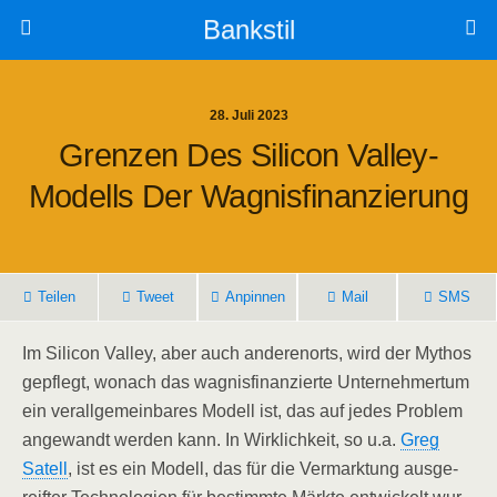
Bankstil
28. Juli 2023
Gren­zen Des Sili­con Val­ley-
Modells Der Wagnisfinanzierung
Tei­len
Tweet
Anpin­nen
Mail
SMS
Im Sili­con Val­ley, aber auch ande­ren­orts, wird der Mythos
gepflegt, wonach das wag­nis­fi­nan­zier­te Unter­neh­mer­tum
ein ver­all­ge­mein­ba­res Modell ist, das auf jedes Pro­blem
ange­wandt wer­den kann. In Wirk­lich­keit, so u.a.
Greg
Satell
, ist es ein Modell, das für die Ver­mark­tung aus­ge­