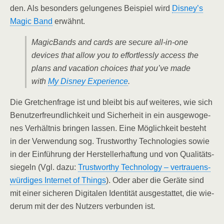
den. Als beson­ders gelun­ge­nes Bei­spiel wird
Disney’s
Magic Band
erwähnt.
Magic­Bands and cards are secu­re all-in-one
devices that allow you to effort­less­ly access the
plans and vaca­ti­on choices that you’ve made
with
My Dis­ney Expe­ri­ence
.
Die Gret­chen­fra­ge ist und bleibt bis auf wei­te­res, wie sich
Benut­zer­freund­lich­keit und Sicher­heit in ein aus­ge­wo­ge­
nes Ver­hält­nis brin­gen las­sen. Eine Mög­lich­keit besteht
in der Ver­wen­dung sog. Trust­wor­t­hy Tech­no­lo­gies sowie
in der Ein­füh­rung der Her­stel­ler­haf­tung und von Qua­li­täts­
sie­geln (Vgl. dazu:
Trust­wor­t­hy Tech­no­lo­gy – ver­trau­ens­
wür­di­ges Inter­net of Things
). Oder aber die Gerä­te sind
mit einer siche­ren Digi­ta­len Iden­ti­tät aus­ge­stat­tet, die wie­
der­um mit der des Nut­zers ver­bun­den ist.