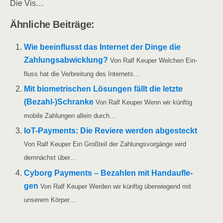
Die Vis…
Ähn­li­che Beiträge:
Wie beein­flusst das Inter­net der Din­ge die
Zah­lungs­ab­wick­lung?
Von Ralf Keu­per Wel­chen Ein­
fluss hat die Ver­brei­tung des Internets…
Mit bio­me­tri­schen Lösun­gen fällt die letz­te
(Bezahl-)Schranke
Von Ralf Keu­per Wenn wir künf­tig
mobi­le Zah­lun­gen allein durch…
IoT-Pay­­ments: Die Revie­re wer­den abge­steckt
Von Ralf Keu­per Ein Groß­teil der Zah­lungs­vor­gän­ge wird
dem­nächst über…
Cyborg Pay­ments – Bezah­len mit Hand­auf­le­
gen
Von Ralf Keu­per Wer­den wir künf­tig über­wie­gend mit
unse­rem Körper…