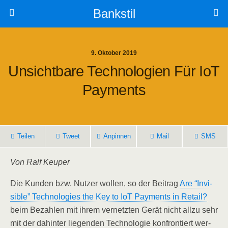
Bankstil
9. Oktober 2019
Unsicht­ba­re Tech­no­lo­gien Für IoT
Payments
Tei­len
Tweet
Anpin­nen
Mail
SMS
Von Ralf Keuper
Die Kun­den bzw. Nut­zer wol­len, so der Bei­trag
Are “Invi­
si­ble” Tech­no­lo­gies the Key to IoT Pay­ments in Retail?
beim Bezah­len mit ihrem ver­netz­ten Gerät nicht all­zu sehr
mit der dahin­ter lie­gen­den Tech­no­lo­gie kon­fron­tiert wer­