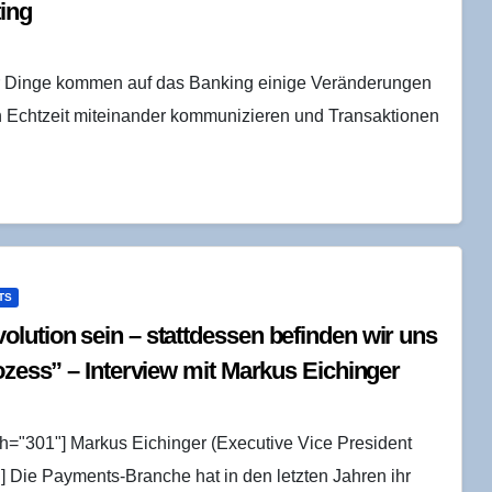
ing
der Dinge kommen auf das Banking einige Veränderungen
 Echtzeit miteinander kommunizieren und Transaktionen
TS
lu­ti­on sein – statt­des­sen befin­den wir uns
ro­zess” – Inter­view mit Mar­kus Eichin­ger
th="301"] Markus Eichinger (Executive Vice President
n] Die Payments-Branche hat in den letzten Jahren ihr