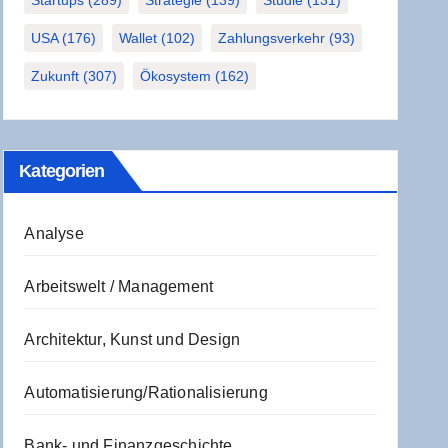
Startups
(289)
Strategie
(139)
Studie
(131)
USA
(176)
Wallet
(102)
Zahlungsverkehr
(93)
Zukunft
(307)
Ökosystem
(162)
Kate­go­rien
Analyse
Arbeitswelt / Management
Architektur, Kunst und Design
Automatisierung/Rationalisierung
Bank- und Finanzgeschichte