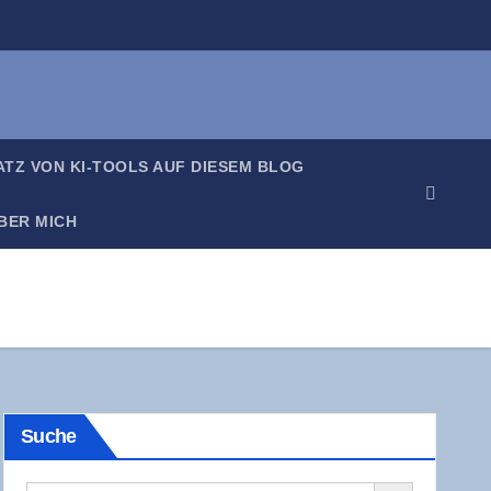
SATZ VON KI-TOOLS AUF DIE­SEM BLOG
BER MICH
Suche
Search Button
Search