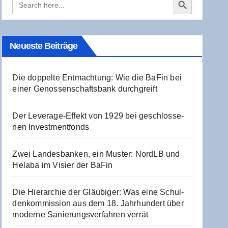
for:
Neu­es­te Beiträge
Die dop­pel­te Ent­mach­tung: Wie die BaFin bei
einer Genos­sen­schafts­bank durchgreift
Der Levera­ge-Effekt von 1929 bei geschlos­se­
nen Investmentfonds
Zwei Lan­des­ban­ken, ein Mus­ter: NordLB und
Hela­ba im Visier der BaFin
Die Hier­ar­chie der Gläu­bi­ger: Was eine Schul­
den­kom­mis­si­on aus dem 18. Jahr­hun­dert über
moder­ne Sanie­rungs­ver­fah­ren verrät