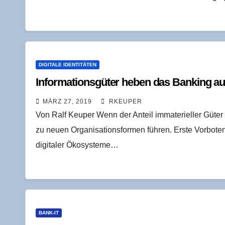
DIGITALE IDENTITÄTEN
Infor­ma­ti­ons­gü­ter heben das Ban­king a
MÄRZ 27, 2019
RKEUPER
Von Ralf Keuper Wenn der Anteil immaterieller Güter
zu neuen Organisationsformen führen. Erste Vorbot
digitaler Ökosysteme…
BANK-IT