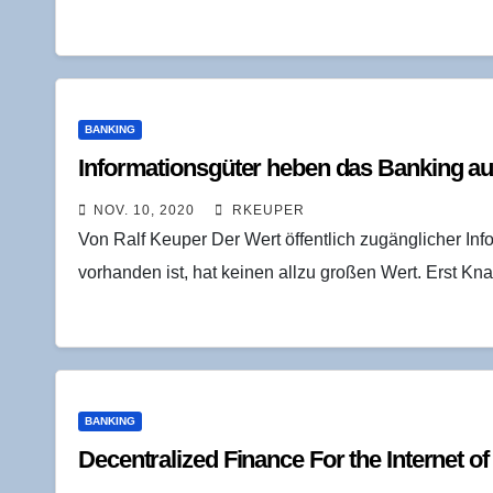
BANKING
Infor­ma­ti­ons­gü­ter heben das Ban­king a
NOV. 10, 2020
RKEUPER
Von Ralf Keuper Der Wert öffentlich zugänglicher Inf
vorhanden ist, hat keinen allzu großen Wert. Erst Kn
BANKING
Decen­tra­li­zed Finan­ce For the Inter­net o