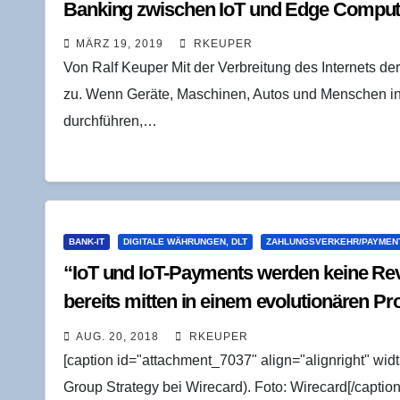
Ban­king zwi­schen IoT und Edge Comput
MÄRZ 19, 2019
RKEUPER
Von Ralf Keuper Mit der Verbreitung des Internets 
zu. Wenn Geräte, Maschinen, Autos und Menschen in
durchführen,…
BANK-IT
DIGITALE WÄHRUNGEN, DLT
ZAHLUNGSVERKEHR/PAYMEN
“IoT und IoT-Pay­ments wer­den kei­ne Revo­
bereits mit­ten in einem evo­lu­tio­nä­ren P
(Wire­card AG)
AUG. 20, 2018
RKEUPER
[caption id="attachment_7037" align="alignright" wid
Group Strategy bei Wirecard). Foto: Wirecard[/captio