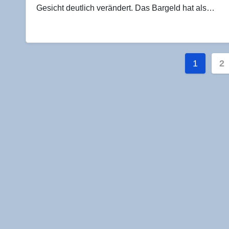
Gesicht deutlich verändert. Das Bargeld hat als…
Seite
1
2
der
Beiträ