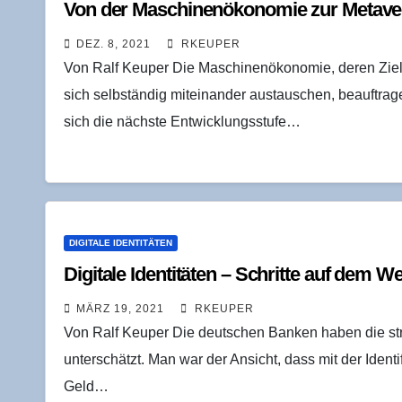
Von der Maschi­nen­öko­no­mie zur Meta
DEZ. 8, 2021
RKEUPER
Von Ralf Keuper Die Maschinenökonomie, deren Ziel 
sich selbständig miteinander austauschen, beauftra
sich die nächste Entwicklungsstufe…
DIGITALE IDENTITÄTEN
Digi­ta­le Iden­ti­tä­ten – Schrit­te auf de
MÄRZ 19, 2021
RKEUPER
Von Ralf Keuper Die deutschen Banken haben die stra
unterschätzt. Man war der Ansicht, dass mit der Iden
Geld…