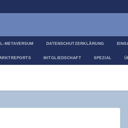
IL-META­VER­SUM
DATEN­SCHUTZ­ER­KLÄ­RUNG
EIN­
ARKT­RE­PORTS
MIT­GLIED­SCHAFT
SPE­ZI­AL
Ü