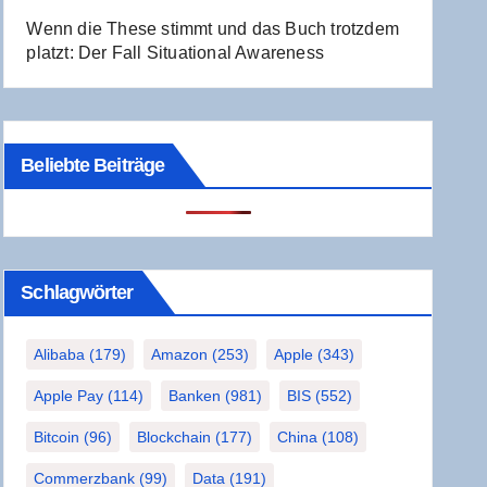
Wenn die The­se stimmt und das Buch trotz­dem
platzt: Der Fall Situa­tio­nal Awareness
Beliebte Beiträge
Schlag­wör­ter
Alibaba
(179)
Amazon
(253)
Apple
(343)
Apple Pay
(114)
Banken
(981)
BIS
(552)
Bitcoin
(96)
Blockchain
(177)
China
(108)
Commerzbank
(99)
Data
(191)