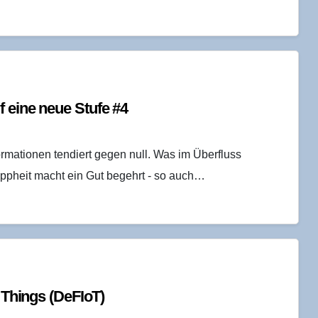
uf eine neue Stu­fe #4
ormationen tendiert gegen null. Was im Überfluss
appheit macht ein Gut begehrt - so auch…
f Things (DeFI­oT)