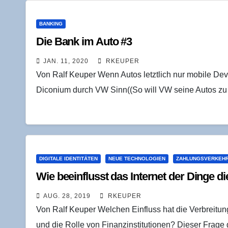
BANKING
Die Bank im Auto #3
JAN. 11, 2020
RKEUPER
Von Ralf Keuper Wenn Autos letztlich nur mobile Dev
Diconium durch VW Sinn((So will VW seine Autos zu
DIGITALE IDENTITÄTEN
NEUE TECHNOLOGIEN
ZAHLUNGSVERKEHR
Wie beein­flusst das Inter­net der Din­ge
AUG. 28, 2019
RKEUPER
Von Ralf Keuper Welchen Einfluss hat die Verbreitun
und die Rolle von Finanzinstitutionen? Dieser Frage 