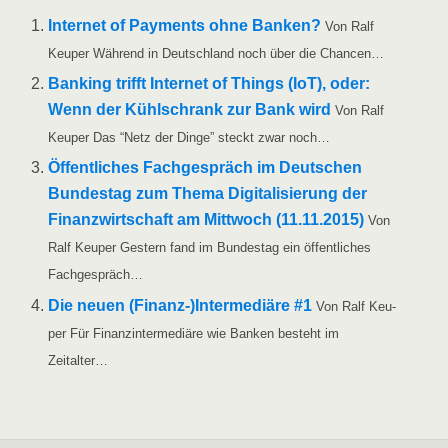
Inter­net of Pay­ments ohne Ban­ken?
Von Ralf
Keu­per Wäh­rend in Deutsch­land noch über die Chancen…
Ban­king trifft Inter­net of Things (IoT), oder:
Wenn der Kühl­schrank zur Bank wird
Von Ralf
Keu­per Das “Netz der Din­ge” steckt zwar noch…
Öffent­li­ches Fach­ge­spräch im Deut­schen
Bun­des­tag zum The­ma Digi­ta­li­sie­rung der
Finanz­wirt­schaft am Mitt­woch (11.11.2015)
Von
Ralf Keu­per Ges­tern fand im Bun­des­tag ein öffent­li­ches
Fachgespräch…
Die neu­en (Finanz-)Intermediäre #1
Von Ralf Keu­
per Für Finanz­in­ter­me­diä­re wie Ban­ken besteht im
Zeitalter…