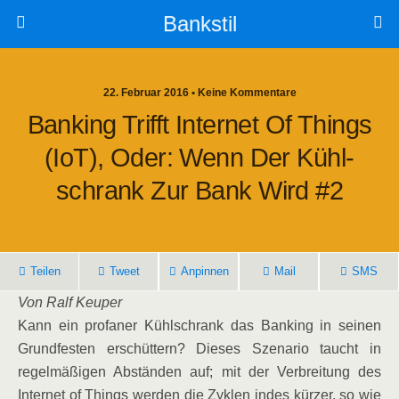
Bankstil
22. Februar 2016 • Keine Kommentare
Ban­king Trifft Inter­net Of Things
(IoT), Oder: Wenn Der Kühl­
Schrank Zur Bank Wird #2
Tei­len
Tweet
Anpin­nen
Mail
SMS
Von Ralf Keuper
Kann ein pro­fa­ner Kühl­schrank das Ban­king in sei­nen
Grund­fes­ten erschüt­tern? Die­ses Sze­na­rio taucht in
regel­mä­ßi­gen Abstän­den auf; mit der Ver­brei­tung des
Inter­net of Things wer­den die Zyklen indes kür­zer, so wie