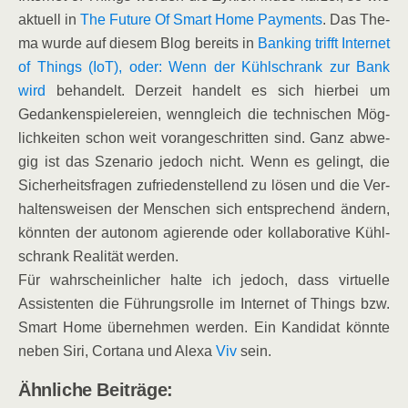
aktu­ell in
The Future Of Smart Home Pay­ments
. Das The­
ma wur­de auf die­sem Blog bereits in
Ban­king trifft Inter­net
of Things (IoT), oder: Wenn der Kühl­schrank zur Bank
wird
behan­delt. Der­zeit han­delt es sich hier­bei um
Gedan­ken­spie­le­rei­en, wenn­gleich die tech­ni­schen Mög­
lich­kei­ten schon weit vor­an­ge­schrit­ten sind. Ganz abwe­
gig ist das Sze­na­rio jedoch nicht. Wenn es gelingt, die
Sicher­heits­fra­gen zufrie­den­stel­lend zu lösen und die Ver­
hal­tens­wei­sen der Men­schen sich ent­spre­chend ändern,
könn­ten der auto­nom agie­ren­de oder kol­la­bo­ra­ti­ve Kühl­
schrank Rea­li­tät werden.
Für wahr­schein­li­cher hal­te ich jedoch, dass vir­tu­el­le
Assis­ten­ten die Füh­rungs­rol­le im Inter­net of Things bzw.
Smart Home über­neh­men wer­den. Ein Kan­di­dat könn­te
neben Siri, Cort­a­na und Ale­xa
Viv
sein.
Ähn­li­che Beiträge: