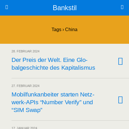
Bankstil
Tags › China
28. FEBRUAR 2024
Der Preis der Welt. Eine Glo­
bal­ge­schich­te des Kapitalismus
27. FEBRUAR 2024
Mobil­funk­an­bei­ter star­ten Netz­
werk-APIs “Num­ber Veri­fy” und
“SIM Swap”
17. JANUAR 2024