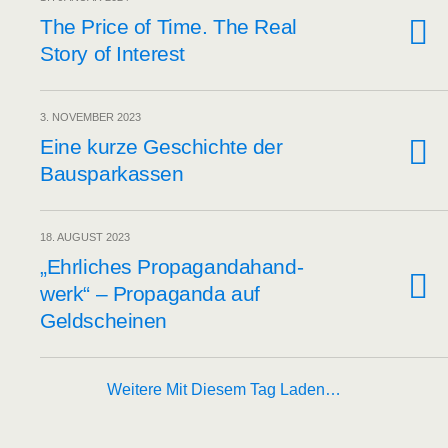
The Pri­ce of Time. The Real
Sto­ry of Interest
3. NOVEMBER 2023
Eine kur­ze Geschich­te der
Bausparkassen
18. AUGUST 2023
„Ehr­li­ches Pro­pa­gan­da­hand­
werk“ – Pro­pa­gan­da auf
Geldscheinen
Weitere Mit Diesem Tag Laden…